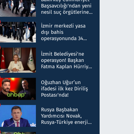
Başsavcılığı'ndan yeni
nesil suç örgütlerine
operasyon: 50 şüpheli
hakkında gözaltı kararı
İzmir merkezli yasa
dışı bahis
operasyonunda 34
gözaltı: Yaklaşık 2
Milyar liralık para
İzmit Belediyesi'ne
trafiği tespit edildi
operasyon! Başkan
Fatma Kaplan Hürriyet
ve eşi gözaltına alındı
Oğuzhan Uğur’un
ifadesi ilk kez Diriliş
Postası'nda!
Rusya Başbakan
Yardımcısı Novak,
Rusya-Türkiye enerji
ortaklığının stratejik