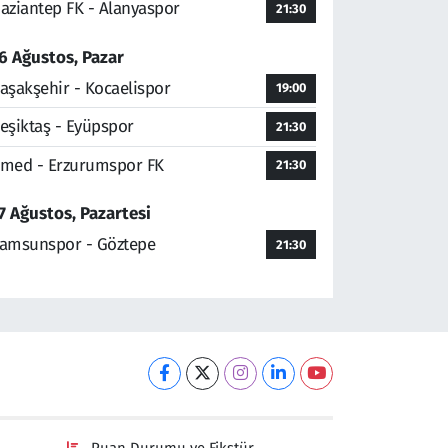
aziantep FK - Alanyaspor
21:30
6 Ağustos, Pazar
aşakşehir - Kocaelispor
19:00
eşiktaş - Eyüpspor
21:30
med - Erzurumspor FK
21:30
7 Ağustos, Pazartesi
amsunspor - Göztepe
21:30
Puan Durumu ve Fikstür