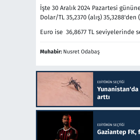
İşte 30 Aralık 2024 Pazartesi gününe 
Dolar/TL 35,2370 (alış) 35,3288'den 
Euro ise 36,8677 TL seviyelerinde s
Muhabir:
Nusret Odabaş
EDITÖRÜN SEÇTIĞI
Yunanistan'da B
arttı
EDITÖRÜN SEÇTIĞI
Gaziantep FK, 