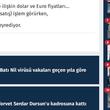
ilişkin dolar ve Euro fiyatları...
(satış) işlem görürken,
7
eyrediyor.
8
9
atı Nil virüsü vakaları geçen yıla göre
10
forvet Serdar Dursun'u kadrosuna kattı