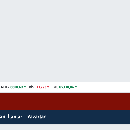
ALTIN
6618.49
BİST
13.773
BTC
65.130,04
mi İlanlar
Yazarlar