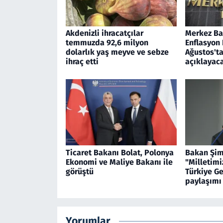
Akdenizli ihracatçılar
Merkez Ban
temmuzda 92,6 milyon
Enflasyon
dolarlık yaş meyve ve sebze
Ağustos'ta
ihraç etti
açıklayac
Ticaret Bakanı Bolat, Polonya
Bakan Şim
Ekonomi ve Maliye Bakanı ile
"Milletimi
görüştü
Türkiye Ge
paylaşımı
Yorumlar