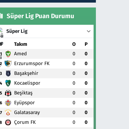
Süper Lig Puan Durumu
Süper Lig
#
Takım
O
P
Amed
0
0
1
Erzurumspor FK
0
0
2
Başakşehir
0
0
3
Kocaelispor
0
0
4
Beşiktaş
0
0
5
Eyüpspor
0
0
6
Galatasaray
0
0
7
Çorum FK
0
0
8