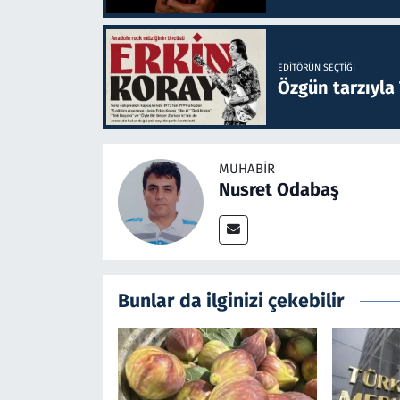
EDITÖRÜN SEÇTIĞI
Özgün tarzıyla
MUHABIR
Nusret Odabaş
Bunlar da ilginizi çekebilir