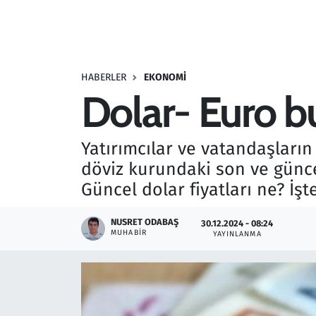
Resmi İlanlar
Rüya Tabirleri
HABERLER
EKONOMI
Dolar- Euro b
Sağlık
Savunma Sanayi
Yatırımcılar ve vatandaşların
döviz kurundaki son ve güncel 
Seçim 2023
Güncel dolar fiyatları ne? İşte
Spor
NUSRET ODABAŞ
30.12.2024 - 08:24
MUHABIR
YAYINLANMA
Teknoloji ve Bilim
Televizyon