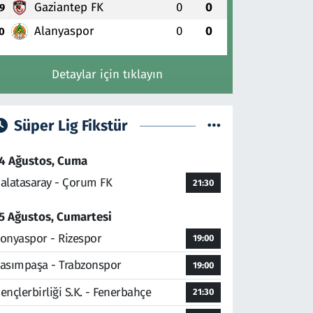
Gaziantep FK
0
0
9
Alanyaspor
0
0
0
Detaylar için tıklayın
Süper Lig Fikstür
4 Ağustos, Cuma
alatasaray - Çorum FK
21:30
5 Ağustos, Cumartesi
onyaspor - Rizespor
19:00
asımpaşa - Trabzonspor
19:00
ençlerbirliği S.K. - Fenerbahçe
21:30