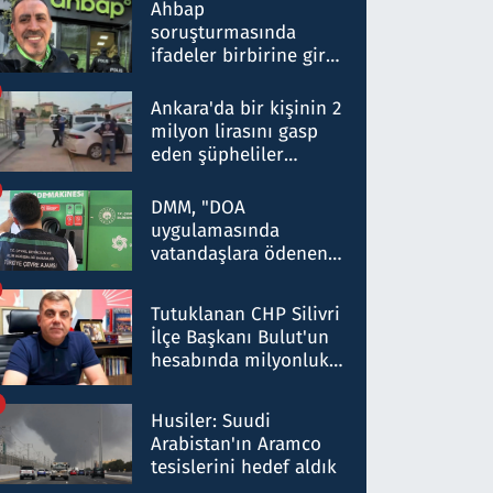
nitelikte olduğunu
Ahbap
belirtti
soruşturmasında
ifadeler birbirine girdi:
Dokuz şüphelinin
ifadelerinden ortaya
Ankara'da bir kişinin 2
çıkan tablo şok etti
milyon lirasını gasp
eden şüpheliler
Kırıkkale'de yakalandı
DMM, "DOA
uygulamasında
vatandaşlara ödenen
iade tutarlarının
düşürüldüğü" iddiasını
Tutuklanan CHP Silivri
yalanladı
İlçe Başkanı Bulut'un
hesabında milyonluk
para trafiğine: Patron
talimat verdi, ben
Husiler: Suudi
gönderdim
Arabistan'ın Aramco
tesislerini hedef aldık