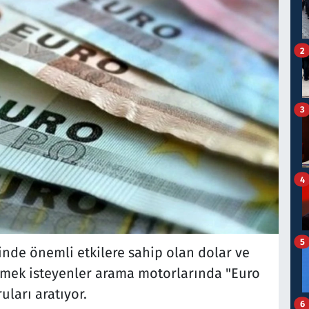
2
3
4
5
inde önemli etkilere sahip olan dolar ve
nmek isteyenler arama motorlarında "Euro
uları aratıyor.
6