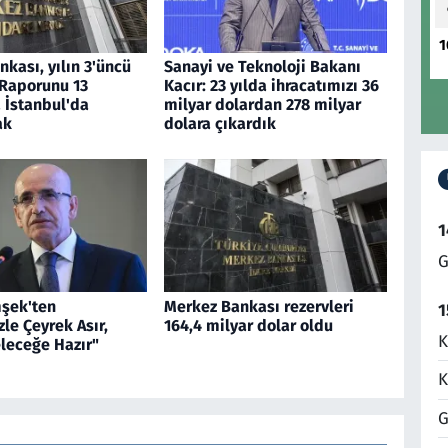
1
kası, yılın 3'üncü
Sanayi ve Teknoloji Bakanı
 Raporunu 13
Kacır: 23 yılda ihracatımızı 36
 İstanbul'da
milyar dolardan 278 milyar
ak
dolara çıkardık
1
G
şek'ten
Merkez Bankası rezervleri
1
zle Çeyrek Asır,
164,4 milyar dolar oldu
K
leceğe Hazır"
K
G