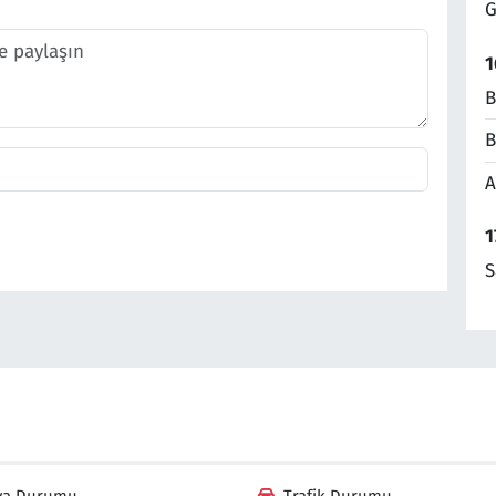
G
1
B
B
A
1
S
va Durumu
Trafik Durumu