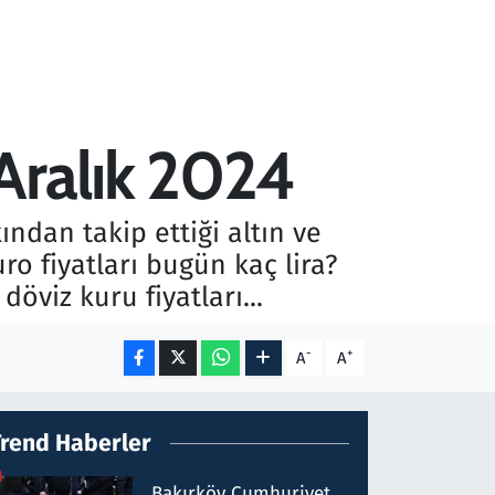
Aralık 2024
ından takip ettiği altın ve
ro fiyatları bugün kaç lira?
döviz kuru fiyatları...
-
+
A
A
Trend Haberler
Bakırköy Cumhuriyet