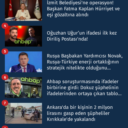
İzmit Belediyesi'ne operasyon!
Başkan Fatma Kaplan Hürriyet ve
eşi gözaltına alındı
4
Oğuzhan Uğur’un ifadesi ilk kez
Diriliş Postası'nda!
5
Rusya Başbakan Yardımcısı Novak,
Rusya-Türkiye enerji ortaklığının
stratejik nitelikte olduğunu
belirtti
6
Ahbap soruşturmasında ifadeler
birbirine girdi: Dokuz şüphelinin
ifadelerinden ortaya çıkan tablo
şok etti
7
Ankara'da bir kişinin 2 milyon
lirasını gasp eden şüpheliler
Kırıkkale'de yakalandı