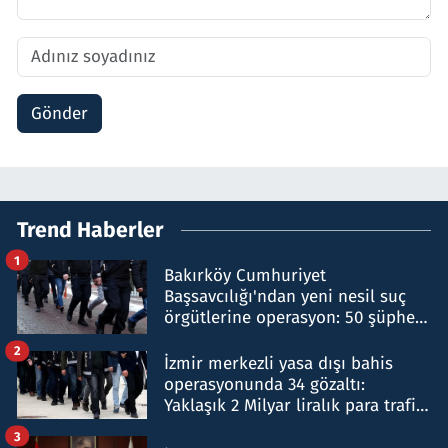
Gönder
Trend Haberler
1
Bakırköy Cumhuriyet
Başsavcılığı'ndan yeni nesil suç
örgütlerine operasyon: 50 şüpheli
hakkında gözaltı kararı
2
İzmir merkezli yasa dışı bahis
operasyonunda 34 gözaltı:
Yaklaşık 2 Milyar liralık para trafiği
tespit edildi
3