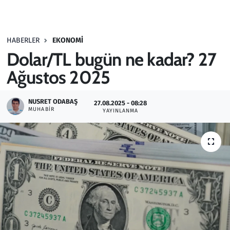
Gündem
HABERLER
EKONOMI
Haber
Dolar/TL bugün ne kadar? 27
Kültür Sanat
Ağustos 2025
Kurumsal Haberler
NUSRET ODABAŞ
27.08.2025 - 08:28
MUHABIR
YAYINLANMA
Lezzet Durağı
Memur ve Kamu
Otomobil
Oyun
Ramazan