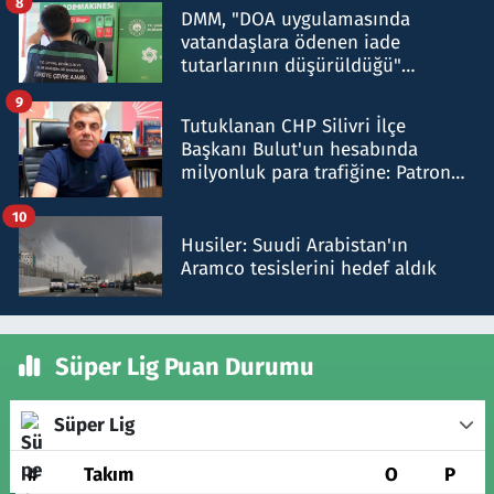
8
DMM, "DOA uygulamasında
vatandaşlara ödenen iade
tutarlarının düşürüldüğü"
iddiasını yalanladı
9
Tutuklanan CHP Silivri İlçe
Başkanı Bulut'un hesabında
milyonluk para trafiğine: Patron
talimat verdi, ben gönderdim
10
Husiler: Suudi Arabistan'ın
Aramco tesislerini hedef aldık
Süper Lig Puan Durumu
Süper Lig
#
Takım
O
P