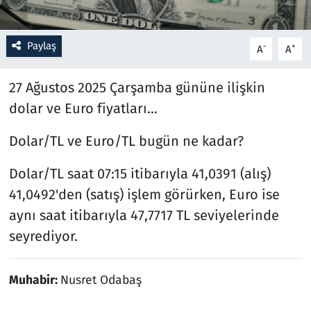
Resmi İlanlar
Paylaş
-
+
A
A
Rüya Tabirleri
27 Ağustos 2025 Çarşamba gününe ilişkin
Sağlık
dolar ve Euro fiyatları...
Savunma Sanayi
Dolar/TL ve Euro/TL bugün ne kadar?
Dolar/TL saat 07:15 itibarıyla 41,0391 (alış)
Seçim 2023
41,0492'den (satış) işlem görürken, Euro ise
Spor
aynı saat itibarıyla 47,7717 TL seviyelerinde
seyrediyor.
Teknoloji ve Bilim
Televizyon
Muhabir:
Nusret Odabaş