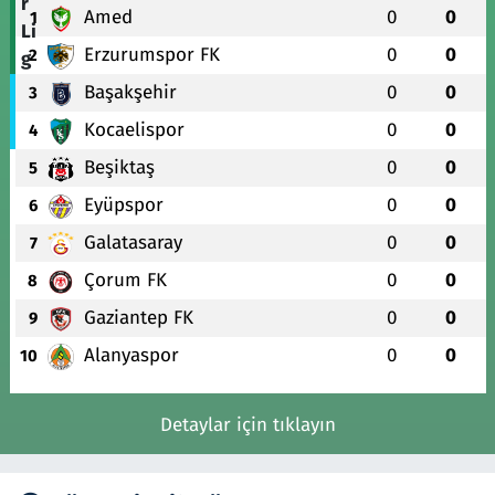
Amed
0
0
1
Erzurumspor FK
0
0
2
Başakşehir
0
0
3
Kocaelispor
0
0
4
Beşiktaş
0
0
5
Eyüpspor
0
0
6
Galatasaray
0
0
7
Çorum FK
0
0
8
Gaziantep FK
0
0
9
Alanyaspor
0
0
10
Detaylar için tıklayın