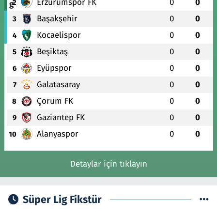
Erzurumspor FK
0
0
2
Başakşehir
0
0
3
Kocaelispor
0
0
4
Beşiktaş
0
0
5
Eyüpspor
0
0
6
Galatasaray
0
0
7
Çorum FK
0
0
8
Gaziantep FK
0
0
9
Alanyaspor
0
0
10
Detaylar için tıklayın
Süper Lig Fikstür