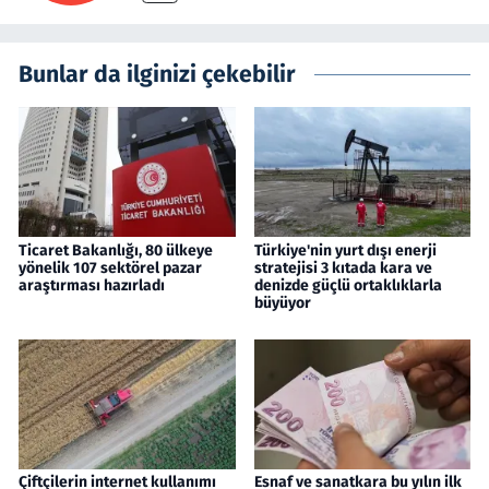
Bunlar da ilginizi çekebilir
Ticaret Bakanlığı, 80 ülkeye
Türkiye'nin yurt dışı enerji
yönelik 107 sektörel pazar
stratejisi 3 kıtada kara ve
araştırması hazırladı
denizde güçlü ortaklıklarla
büyüyor
Çiftçilerin internet kullanımı
Esnaf ve sanatkara bu yılın ilk