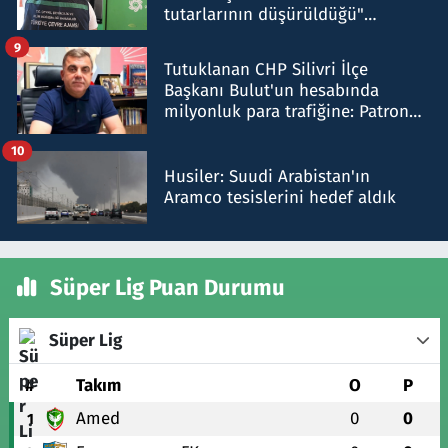
tutarlarının düşürüldüğü"
iddiasını yalanladı
9
Tutuklanan CHP Silivri İlçe
Başkanı Bulut'un hesabında
milyonluk para trafiğine: Patron
talimat verdi, ben gönderdim
10
Husiler: Suudi Arabistan'ın
Aramco tesislerini hedef aldık
Süper Lig Puan Durumu
Süper Lig
#
Takım
O
P
Amed
0
0
1