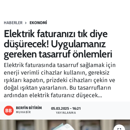
Gündem
HABERLER
EKONOMI
Haber
Elektrik faturanızı tık diye
Kültür Sanat
düşürecek! Uygulamanız
gereken tasarruf önlemleri
Kurumsal Haberler
Elektrik faturasında tasarruf sağlamak için
Lezzet Durağı
enerji verimli cihazlar kullanın, gereksiz
ışıkları kapatın, prizdeki cihazları çekin ve
Memur ve Kamu
doğal ışıktan yararlanın. Bu tasarrufların
ardından elektrik faturanız düşecek...
Otomobil
BERFIN BITIRIM
05.03.2025 - 16:21
MUHABIR
Oyun
YAYINLANMA
Ramazan