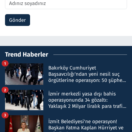
Gönder
Trend Haberler
1
Bakırköy Cumhuriyet
Başsavcılığı'ndan yeni nesil suç
örgütlerine operasyon: 50 şüpheli
hakkında gözaltı kararı
2
İzmir merkezli yasa dışı bahis
operasyonunda 34 gözaltı:
Yaklaşık 2 Milyar liralık para trafiği
tespit edildi
3
İzmit Belediyesi'ne operasyon!
Başkan Fatma Kaplan Hürriyet ve