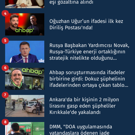
eşi gözaltına alındı
4
Oğuzhan Uğur’un ifadesi ilk kez
Diriliş Postası'nda!
5
Rusya Başbakan Yardımcısı Novak,
Rusya-Türkiye enerji ortaklığının
stratejik nitelikte olduğunu
belirtti
6
Ahbap soruşturmasında ifadeler
birbirine girdi: Dokuz şüphelinin
ifadelerinden ortaya çıkan tablo
şok etti
7
Ankara'da bir kişinin 2 milyon
lirasını gasp eden şüpheliler
Kırıkkale'de yakalandı
8
DMM, "DOA uygulamasında
vatandaşlara ödenen iade