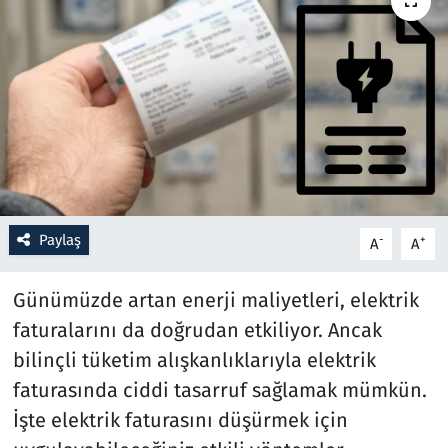
Resmi İlanlar
Rüya Tabirleri
Sağlık
Savunma Sanayi
Paylaş
-
+
A
A
Seçim 2023
Günümüzde artan enerji maliyetleri, elektrik
Spor
faturalarını da doğrudan etkiliyor. Ancak
Teknoloji ve Bilim
bilinçli tüketim alışkanlıklarıyla elektrik
faturasında ciddi tasarruf sağlamak mümkün.
Televizyon
İşte elektrik faturasını düşürmek için