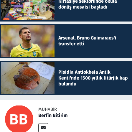
Kırtasiye sektöründe okula
dönüş mesaisi başladı
Arsenal, Bruno Guimaraes'i
transfer etti
Pisidia Antiokheia Antik
Kenti'nde 1500 yıllık litürjik kap
bulundu
MUHABIR
Berfin Bitirim