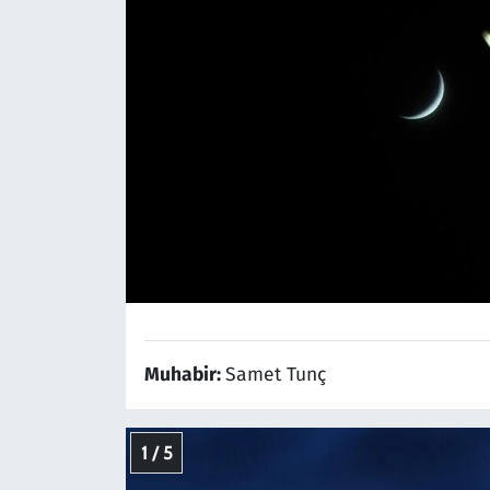
Muhabir:
Samet Tunç
1 / 5