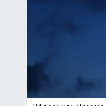
Hilal ve Venüs aynı kadrajda buluş