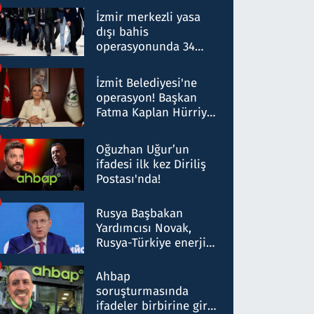
hakkında gözaltı kararı
İzmir merkezli yasa
dışı bahis
operasyonunda 34
gözaltı: Yaklaşık 2
Milyar liralık para
İzmit Belediyesi'ne
trafiği tespit edildi
operasyon! Başkan
Fatma Kaplan Hürriyet
ve eşi gözaltına alındı
Oğuzhan Uğur’un
ifadesi ilk kez Diriliş
Postası'nda!
Rusya Başbakan
Yardımcısı Novak,
Rusya-Türkiye enerji
ortaklığının stratejik
nitelikte olduğunu
Ahbap
belirtti
soruşturmasında
ifadeler birbirine girdi: