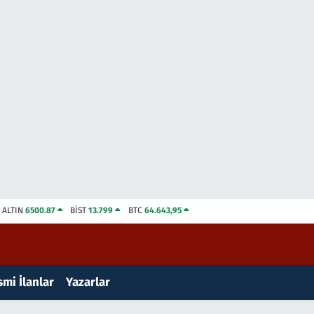
ALTIN
6500.87
BİST
13.799
BTC
64.643,95
mi İlanlar
Yazarlar