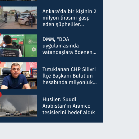
Dokuz şüphelinin
ifadelerinden ortaya
Ankara'da bir kişinin 2
çıkan tablo şok etti
milyon lirasını gasp
eden şüpheliler
Kırıkkale'de yakalandı
DMM, "DOA
uygulamasında
vatandaşlara ödenen
iade tutarlarının
düşürüldüğü" iddiasını
Tutuklanan CHP Silivri
yalanladı
İlçe Başkanı Bulut'un
hesabında milyonluk
para trafiğine: Patron
talimat verdi, ben
Husiler: Suudi
gönderdim
Arabistan'ın Aramco
tesislerini hedef aldık