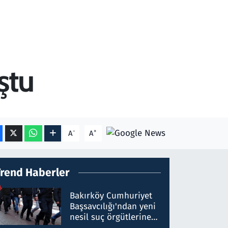
ştu
-
+
A
A
Trend Haberler
Bakırköy Cumhuriyet
Başsavcılığı'ndan yeni
nesil suç örgütlerine
operasyon: 50 şüpheli