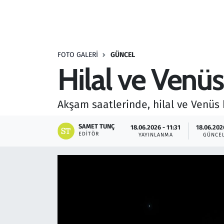
Resmi İlanlar
Rüya Tabirleri
FOTO GALERI
GÜNCEL
Hilal ve Venüs
Sağlık
Savunma Sanayi
Akşam saatlerinde, hilal ve Venüs 
Seçim 2023
SAMET TUNÇ
18.06.2026 - 11:31
18.06.202
EDITÖR
YAYINLANMA
GÜNCE
Spor
Teknoloji ve Bilim
Televizyon