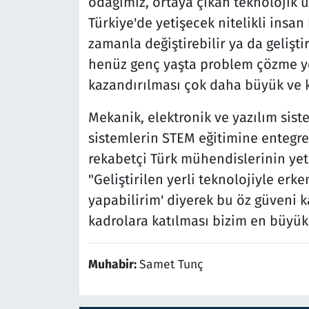
odağımız, ortaya çıkan teknolojik 
Türkiye'de yetişecek nitelikli insan
zamanla değiştirebilir ya da gelişt
henüz genç yaşta problem çözme ye
kazandırılması çok daha büyük ve kal
Mekanik, elektronik ve yazılım sist
sistemlerin STEM eğitimine entegr
rekabetçi Türk mühendislerinin yet
"Geliştirilen yerli teknolojiyle erk
yapabilirim' diyerek bu öz güveni k
kadrolara katılması bizim en büyü
Muhabir:
Samet Tunç