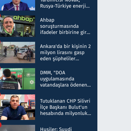
Rusya-Türkiye enerji
ortaklığının stratejik
nitelikte olduğunu
Ahbap
belirtti
soruşturmasında
ifadeler birbirine girdi:
Dokuz şüphelinin
ifadelerinden ortaya
Ankara'da bir kişinin 2
çıkan tablo şok etti
milyon lirasını gasp
eden şüpheliler
Kırıkkale'de yakalandı
DMM, "DOA
uygulamasında
vatandaşlara ödenen
iade tutarlarının
düşürüldüğü" iddiasını
Tutuklanan CHP Silivri
yalanladı
İlçe Başkanı Bulut'un
hesabında milyonluk
para trafiğine: Patron
talimat verdi, ben
Husiler: Suudi