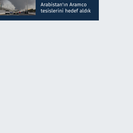
gönderdim
Arabistan'ın Aramco
tesislerini hedef aldık