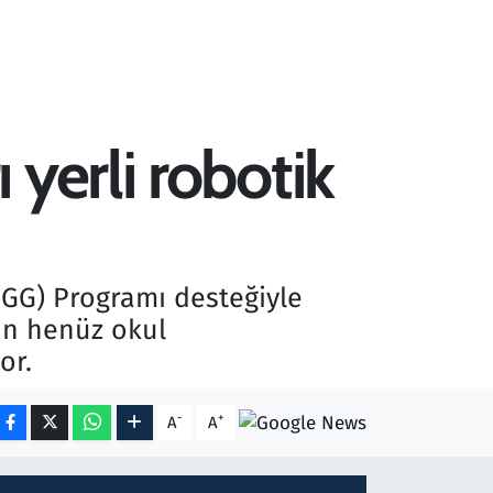
yerli robotik
iGG) Programı desteğiyle
in henüz okul
or.
-
+
A
A