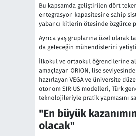
Bu kapsamda geliştirilen dört tekerl
entegrasyon kapasitesine sahip sist
yabancı kitlerin ötesinde özgürce pr
Ayrıca yaş gruplarına özel olarak t
da geleceğin mühendislerini yetişt
İlkokul ve ortaokul öğrencilerine 
amaçlayan ORION, lise seviyesindek
hazırlayan VEGA ve üniversite düz
otonom SIRIUS modelleri, Türk gen
teknolojileriyle pratik yapmasını sa
"En büyük kazanımım
olacak"