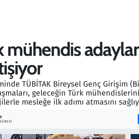
 mühendis adayları 
tişiyor
inde TÜBİTAK Bireysel Genç Girişim (B
ışmaları, geleceğin Türk mühendislerin
ilerle mesleğe ilk adımı atmasını sağlıy
K
SÜRESI