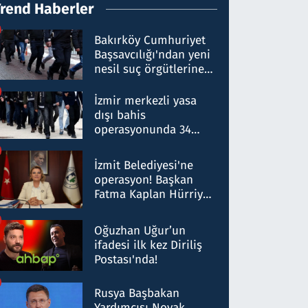
Trend Haberler
Bakırköy Cumhuriyet
Başsavcılığı'ndan yeni
nesil suç örgütlerine
operasyon: 50 şüpheli
hakkında gözaltı kararı
İzmir merkezli yasa
dışı bahis
operasyonunda 34
gözaltı: Yaklaşık 2
Milyar liralık para
İzmit Belediyesi'ne
trafiği tespit edildi
operasyon! Başkan
Fatma Kaplan Hürriyet
ve eşi gözaltına alındı
Oğuzhan Uğur’un
ifadesi ilk kez Diriliş
Postası'nda!
Rusya Başbakan
Yardımcısı Novak,