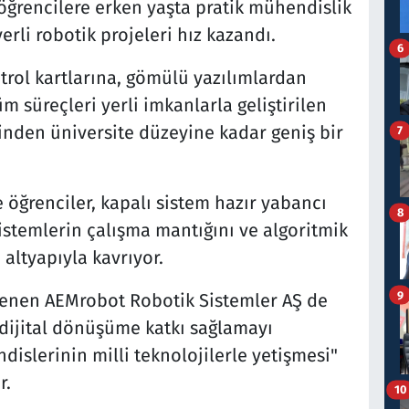
k öğrencilere erken yaşta pratik mühendislik
rli robotik projeleri hız kazandı.
6
rol kartlarına, gömülü yazılımlardan
 süreçleri yerli imkanlarla geliştirilen
sinden üniversite düzeyine kadar geniş bir
7
.
 öğrenciler, kapalı sistem hazır yabancı
8
stemlerin çalışma mantığını ve algoritmik
altyapıyla kavrıyor.
9
enen AEMrobot Robotik Sistemler AŞ de
 dijital dönüşüme katkı sağlamayı
islerinin milli teknolojilerle yetişmesi"
r.
10