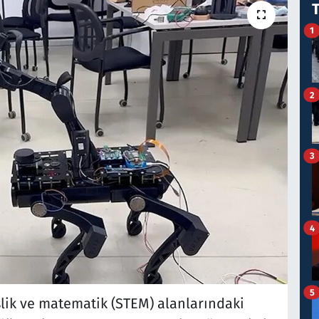
1
2
3
4
5
slik ve matematik (STEM) alanlarındaki