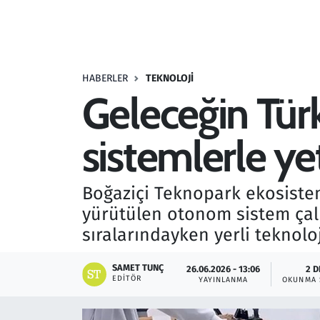
Resmi İlanlar
Rüya Tabirleri
HABERLER
TEKNOLOJI
Geleceğin Türk
Sağlık
sistemlerle ye
Savunma Sanayi
Seçim 2023
Boğaziçi Teknopark ekosistem
yürütülen otonom sistem çal
Spor
sıralarındayken yerli teknoloj
Teknoloji ve Bilim
SAMET TUNÇ
26.06.2026 - 13:06
2 D
EDITÖR
YAYINLANMA
OKUNMA 
Televizyon