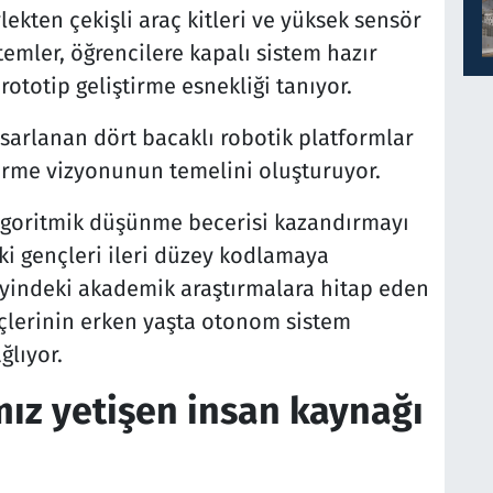
ekten çekişli araç kitleri ve yüksek sensör
emler, öğrencilere kapalı sistem hazır
ototip geliştirme esnekliği tanıyor.
asarlanan dört bacaklı robotik platformlar
irme vizyonunun temelini oluşturuyor.
algoritmik düşünme becerisi kazandırmayı
i gençleri ileri düzey kodlamaya
eyindeki akademik araştırmalara hitap eden
çlerinin erken yaşta otonom sistem
ğlıyor.
ız yetişen insan kaynağı