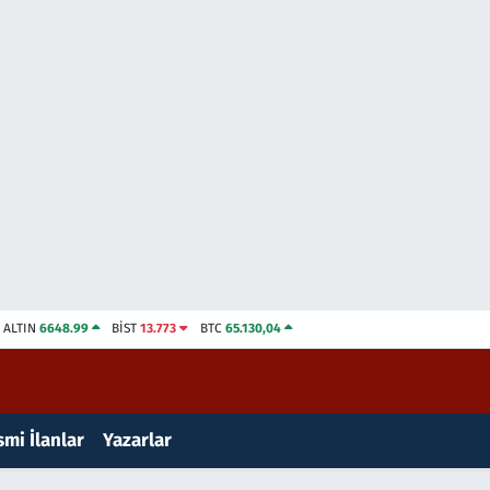
ALTIN
6648.99
BİST
13.773
BTC
65.130,04
mi İlanlar
Yazarlar