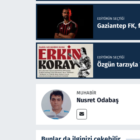
EDITÖRÜN SEÇTIĞI
Gaziantep FK, 
EDITÖRÜN SEÇTIĞI
Özgün tarzıyla
MUHABIR
Nusret Odabaş
Bunlar da ilginizi çekebilir