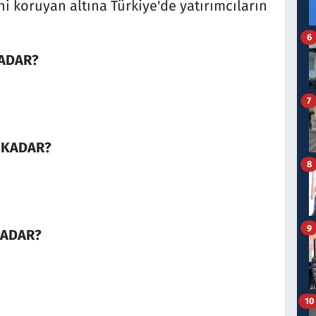
ni koruyan altına Türkiye'de yatırımcıların
6
KADAR?
7
E KADAR?
8
9
KADAR?
10