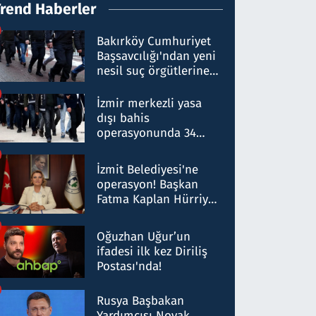
Trend Haberler
Bakırköy Cumhuriyet
Başsavcılığı'ndan yeni
nesil suç örgütlerine
operasyon: 50 şüpheli
hakkında gözaltı kararı
İzmir merkezli yasa
dışı bahis
operasyonunda 34
gözaltı: Yaklaşık 2
Milyar liralık para
İzmit Belediyesi'ne
trafiği tespit edildi
operasyon! Başkan
Fatma Kaplan Hürriyet
ve eşi gözaltına alındı
Oğuzhan Uğur’un
ifadesi ilk kez Diriliş
Postası'nda!
Rusya Başbakan
Yardımcısı Novak,