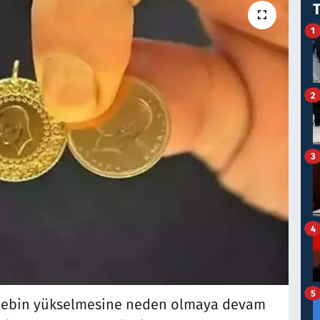
1
2
3
4
5
 talebin yükselmesine neden olmaya devam