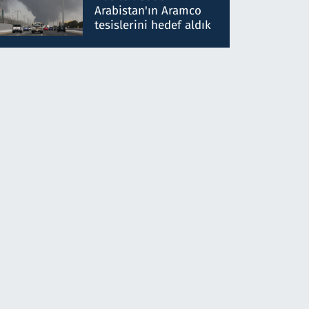
gönderdim
Arabistan'ın Aramco
tesislerini hedef aldık