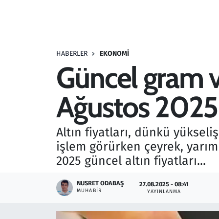
Resmi İlanlar
Rüya Tabirleri
HABERLER
EKONOMI
Güncel gram ve
Sağlık
Ağustos 2025
Savunma Sanayi
Seçim 2023
Altın fiyatları, dünkü yüksel
işlem görürken çeyrek, yarım 
Spor
2025 güncel altın fiyatları...
Teknoloji ve Bilim
NUSRET ODABAŞ
27.08.2025 - 08:41
MUHABIR
YAYINLANMA
Televizyon