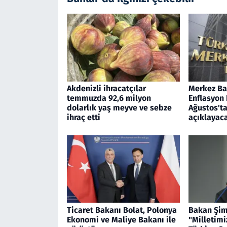
Akdenizli ihracatçılar
Merkez Ban
temmuzda 92,6 milyon
Enflasyon
dolarlık yaş meyve ve sebze
Ağustos'ta
ihraç etti
açıklayac
Ticaret Bakanı Bolat, Polonya
Bakan Şim
Ekonomi ve Maliye Bakanı ile
"Milletimi