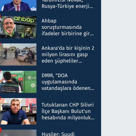
Rusya-Türkiye enerji
ortaklığının stratejik
nitelikte olduğunu
Ahbap
belirtti
soruşturmasında
ifadeler birbirine girdi:
Dokuz şüphelinin
ifadelerinden ortaya
Ankara'da bir kişinin 2
çıkan tablo şok etti
milyon lirasını gasp
eden şüpheliler
Kırıkkale'de yakalandı
DMM, "DOA
uygulamasında
vatandaşlara ödenen
iade tutarlarının
düşürüldüğü" iddiasını
Tutuklanan CHP Silivri
yalanladı
İlçe Başkanı Bulut'un
hesabında milyonluk
para trafiğine: Patron
talimat verdi, ben
Husiler: Suudi