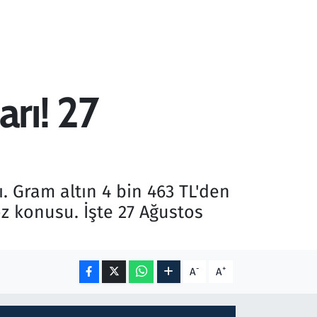
arı! 27
ı. Gram altın 4 bin 463 TL'den
z konusu. İşte 27 Ağustos
-
+
A
A