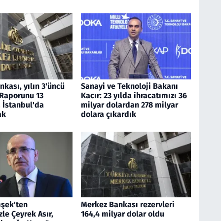
kası, yılın 3'üncü
Sanayi ve Teknoloji Bakanı
 Raporunu 13
Kacır: 23 yılda ihracatımızı 36
 İstanbul'da
milyar dolardan 278 milyar
ak
dolara çıkardık
şek'ten
Merkez Bankası rezervleri
zle Çeyrek Asır,
164,4 milyar dolar oldu