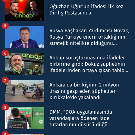
Oğuzhan Uğur’un ifadesi ilk kez
Diriliş Postası'nda!
5
Rusya Başbakan Yardımcısı Novak,
Rusya-Türkiye enerji ortaklığının
stratejik nitelikte olduğunu
belirtti
6
Ahbap soruşturmasında ifadeler
birbirine girdi: Dokuz şüphelinin
ifadelerinden ortaya çıkan tablo
şok etti
7
Ankara'da bir kişinin 2 milyon
lirasını gasp eden şüpheliler
Kırıkkale'de yakalandı
8
DMM, "DOA uygulamasında
vatandaşlara ödenen iade
tutarlarının düşürüldüğü"
iddiasını yalanladı
9