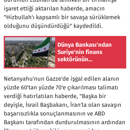
işaret ettiği aktarılan haberde, amacın
"Hizbullah'ı kapsamlı bir savaşa sürüklemek
olduğunu düşündürdüğü" kaydedildi.
Dünya Bankası'ndan
Suriye'nin finans
sektörünün
modernizasyonu için
100 milyon dolarlık hibe
Netanyahu'nun Gazze'de işgal edilen alanın
yüzde 60'tan yüzde 70'e çıkarılması talimatı
verdiği hatırlatılan haberde, "Başka bir
deyişle, İsrail Başbakanı, İran'la olan savaşın
başarısızlıkla sonuçlanmasının ve ABD
Başkanı tarafından durdurulmasının ardından