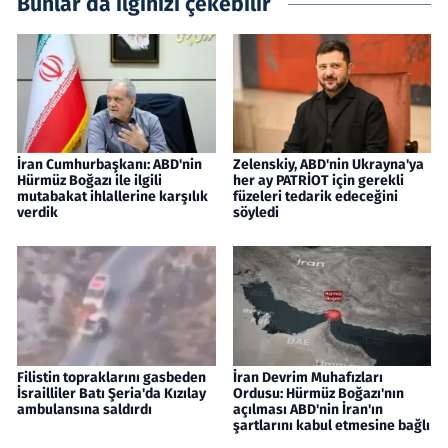
Bunlar da ilginizi çekebilir
İran Cumhurbaşkanı: ABD'nin
Zelenskiy, ABD'nin Ukrayna'ya
Hürmüz Boğazı ile ilgili
her ay PATRİOT için gerekli
mutabakat ihlallerine karşılık
füzeleri tedarik edeceğini
verdik
söyledi
Filistin topraklarını gasbeden
İran Devrim Muhafızları
İsrailliler Batı Şeria'da Kızılay
Ordusu: Hürmüz Boğazı'nın
ambulansına saldırdı
açılması ABD'nin İran'ın
şartlarını kabul etmesine bağlı