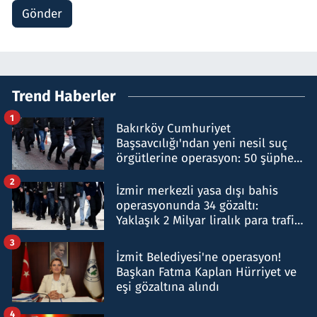
Gönder
Trend Haberler
1
Bakırköy Cumhuriyet
Başsavcılığı'ndan yeni nesil suç
örgütlerine operasyon: 50 şüpheli
hakkında gözaltı kararı
2
İzmir merkezli yasa dışı bahis
operasyonunda 34 gözaltı:
Yaklaşık 2 Milyar liralık para trafiği
tespit edildi
3
İzmit Belediyesi'ne operasyon!
Başkan Fatma Kaplan Hürriyet ve
eşi gözaltına alındı
4