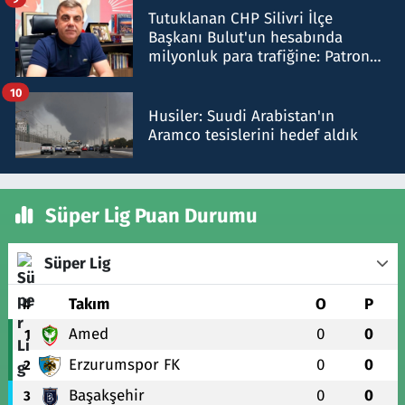
Tutuklanan CHP Silivri İlçe
Başkanı Bulut'un hesabında
milyonluk para trafiğine: Patron
talimat verdi, ben gönderdim
10
Husiler: Suudi Arabistan'ın
Aramco tesislerini hedef aldık
Süper Lig Puan Durumu
Süper Lig
#
Takım
O
P
Amed
0
0
1
Erzurumspor FK
0
0
2
Başakşehir
0
0
3