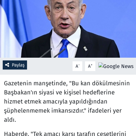
Resmi İlanlar
Rüya Tabirleri
Sağlık
Savunma Sanayi
Paylaş
-
+
A
A
Seçim 2023
Gazetenin manşetinde, "Bu kan dökülmesinin
Spor
Başbakan'ın siyasi ve kişisel hedeflerine
hizmet etmek amacıyla yapıldığından
Teknoloji ve Bilim
şüphelenmemek imkansızdır." ifadeleri yer
aldı.
Televizyon
Haberde, "Tek amacı karşı tarafın cesetlerini