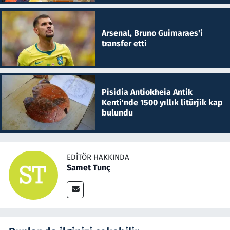
Arsenal, Bruno Guimaraes'i
transfer etti
Pisidia Antiokheia Antik
Kenti'nde 1500 yıllık litürjik kap
bulundu
EDITÖR HAKKINDA
Samet Tunç