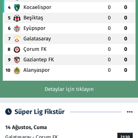
Kocaelispor
0
0
4
Beşiktaş
0
0
5
Eyüpspor
0
0
6
Galatasaray
0
0
7
Çorum FK
0
0
8
Gaziantep FK
0
0
9
Alanyaspor
0
0
10
Detaylar için tıklayın
Süper Lig Fikstür
14 Ağustos, Cuma
Galatasaray - Çorum FK
21:30