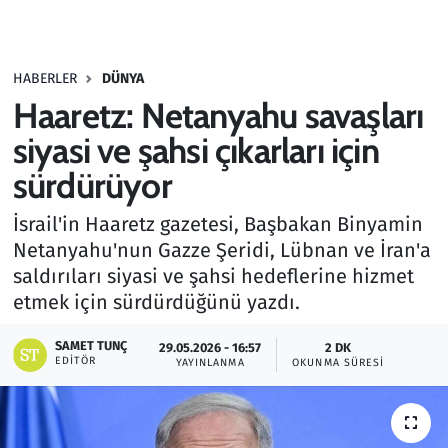
Gündem
HABERLER
DÜNYA
Haber
Haaretz: Netanyahu savaşları
Kültür Sanat
siyasi ve şahsi çıkarları için
sürdürüyor
Kurumsal Haberler
İsrail'in Haaretz gazetesi, Başbakan Binyamin
Lezzet Durağı
Netanyahu'nun Gazze Şeridi, Lübnan ve İran'a
saldırıları siyasi ve şahsi hedeflerine hizmet
Memur ve Kamu
etmek için sürdürdüğünü yazdı.
Otomobil
SAMET TUNÇ
29.05.2026 - 16:57
2 DK
EDITÖR
YAYINLANMA
OKUNMA SÜRESI
Oyun
Ramazan