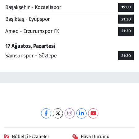
Başakşehir - Kocaelispor
19:00
Beşiktaş - Eyüpspor
21:30
Amed - Erzurumspor FK
21:30
17 Ağustos, Pazartesi
Samsunspor - Göztepe
21:30
Nöbetçi Eczaneler
Hava Durumu