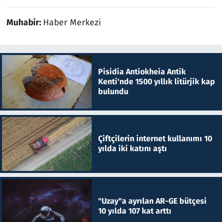
Muhabir:
Haber Merkezi
Pisidia Antiokheia Antik
Kenti'nde 1500 yıllık litürjik kap
bulundu
Çiftçilerin internet kullanımı 10
yılda iki katını aştı
"Uzay"a ayrılan AR-GE bütçesi
10 yılda 107 kat arttı