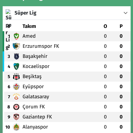
Süper Lig
#
Takım
O
P
Amed
0
0
1
Erzurumspor FK
0
0
2
Başakşehir
0
0
3
Kocaelispor
0
0
4
Beşiktaş
0
0
5
Eyüpspor
0
0
6
Galatasaray
0
0
7
Çorum FK
0
0
8
Gaziantep FK
0
0
9
Alanyaspor
0
0
10