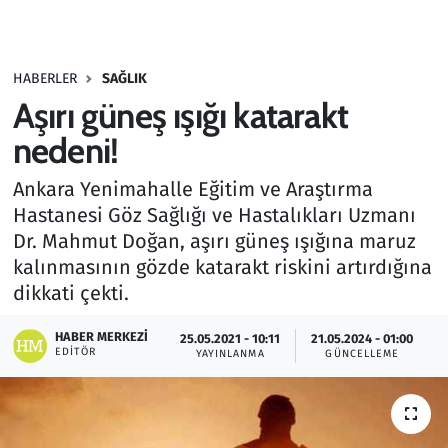
Gündem
HABERLER
SAĞLIK
Haber
Aşırı güneş ışığı katarakt
Kültür Sanat
nedeni!
Ankara Yenimahalle Eğitim ve Araştırma
Kurumsal Haberler
Hastanesi Göz Sağlığı ve Hastalıkları Uzmanı
Dr. Mahmut Doğan, aşırı güneş ışığına maruz
Lezzet Durağı
kalınmasının gözde katarakt riskini artırdığına
Memur ve Kamu
dikkati çekti.
HABER MERKEZI
Otomobil
25.05.2021 - 10:11
21.05.2024 - 01:00
EDITÖR
YAYINLANMA
GÜNCELLEME
Oyun
Ramazan