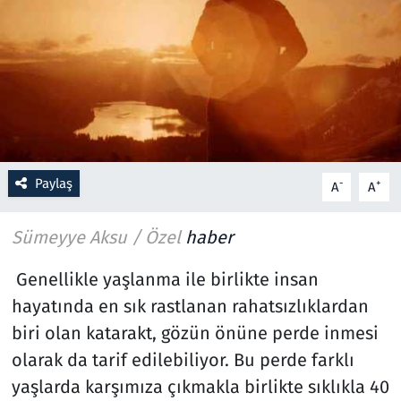
Resmi İlanlar
Rüya Tabirleri
Sağlık
Savunma Sanayi
Paylaş
-
+
A
A
Seçim 2023
Sümeyye Aksu / Özel
haber
Spor
Genellikle yaşlanma ile birlikte insan
hayatında en sık rastlanan rahatsızlıklardan
Teknoloji ve Bilim
biri olan katarakt, gözün önüne perde inmesi
olarak da tarif edilebiliyor. Bu perde farklı
Televizyon
yaşlarda karşımıza çıkmakla birlikte sıklıkla 40