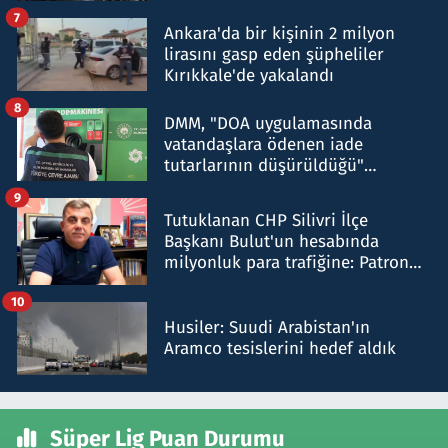
şok etti
7
Ankara'da bir kişinin 2 milyon
lirasını gasp eden şüpheliler
Kırıkkale'de yakalandı
8
DMM, "DOA uygulamasında
vatandaşlara ödenen iade
tutarlarının düşürüldüğü"
iddiasını yalanladı
9
Tutuklanan CHP Silivri İlçe
Başkanı Bulut'un hesabında
milyonluk para trafiğine: Patron
talimat verdi, ben gönderdim
10
Husiler: Suudi Arabistan'ın
Aramco tesislerini hedef aldık
Süper Lig Puan Durumu