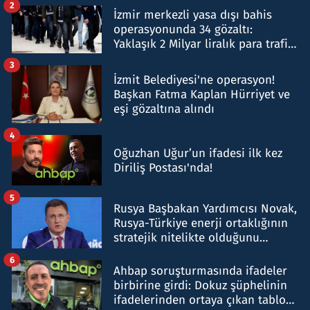
2
İzmir merkezli yasa dışı bahis
operasyonunda 34 gözaltı:
Yaklaşık 2 Milyar liralık para trafiği
tespit edildi
3
İzmit Belediyesi'ne operasyon!
Başkan Fatma Kaplan Hürriyet ve
eşi gözaltına alındı
4
Oğuzhan Uğur’un ifadesi ilk kez
Diriliş Postası'nda!
5
Rusya Başbakan Yardımcısı Novak,
Rusya-Türkiye enerji ortaklığının
stratejik nitelikte olduğunu
belirtti
6
Ahbap soruşturmasında ifadeler
birbirine girdi: Dokuz şüphelinin
ifadelerinden ortaya çıkan tablo