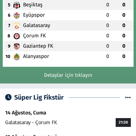
Beşiktaş
0
0
5
Eyüpspor
0
0
6
Galatasaray
0
0
7
Çorum FK
0
0
8
Gaziantep FK
0
0
9
Alanyaspor
0
0
10
Detaylar için tıklayın
Süper Lig Fikstür
14 Ağustos, Cuma
Galatasaray - Çorum FK
21:30