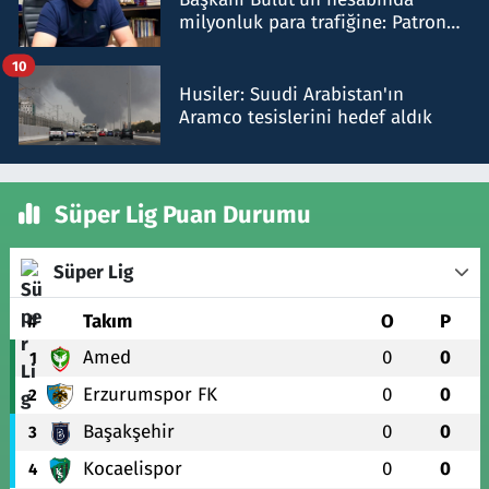
milyonluk para trafiğine: Patron
talimat verdi, ben gönderdim
10
Husiler: Suudi Arabistan'ın
Aramco tesislerini hedef aldık
Süper Lig Puan Durumu
Süper Lig
#
Takım
O
P
Amed
0
0
1
Erzurumspor FK
0
0
2
Başakşehir
0
0
3
Kocaelispor
0
0
4