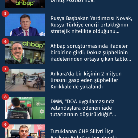
Diriliş Postası'nda!
5
Rusya Başbakan Yardımcısı Novak,
Rusya-Türkiye enerji ortaklığının
stratejik nitelikte olduğunu
belirtti
6
Ahbap soruşturmasında ifadeler
birbirine girdi: Dokuz şüphelinin
ifadelerinden ortaya çıkan tablo
şok etti
7
Ankara'da bir kişinin 2 milyon
lirasını gasp eden şüpheliler
Kırıkkale'de yakalandı
8
DMM, "DOA uygulamasında
vatandaşlara ödenen iade
tutarlarının düşürüldüğü"
iddiasını yalanladı
9
Tutuklanan CHP Silivri İlçe
Başkanı Bulut'un hesabında