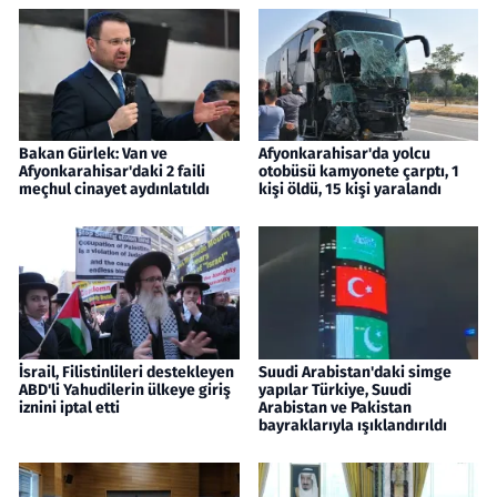
Bakan Gürlek: Van ve
Afyonkarahisar'da yolcu
Afyonkarahisar'daki 2 faili
otobüsü kamyonete çarptı, 1
meçhul cinayet aydınlatıldı
kişi öldü, 15 kişi yaralandı
İsrail, Filistinlileri destekleyen
Suudi Arabistan'daki simge
ABD'li Yahudilerin ülkeye giriş
yapılar Türkiye, Suudi
iznini iptal etti
Arabistan ve Pakistan
bayraklarıyla ışıklandırıldı