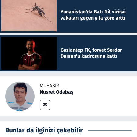
Yunanistan'da Batı Nil virüsü
vakaları geçen yıla göre arttı
Gaziantep FK, forvet Serdar
Dursun'u kadrosuna kattı
MUHABIR
Nusret Odabaş
Bunlar da ilginizi çekebilir