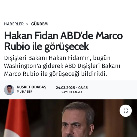
Gündem
HABERLER
GÜNDEM
Haber
Hakan Fidan ABD'de Marco
Kültür Sanat
Rubio ile görüşecek
Dışişleri Bakanı Hakan Fidan'ın, bugün
Kurumsal Haberler
Washington'a giderek ABD Dışişleri Bakanı
Marco Rubio ile görüşeceği bildirildi.
Lezzet Durağı
NUSRET ODABAŞ
24.03.2025 - 08:45
Memur ve Kamu
MUHABIR
YAYINLANMA
Otomobil
Oyun
Ramazan