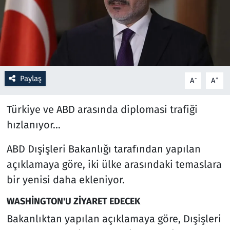
Resmi İlanlar
Rüya Tabirleri
Sağlık
Paylaş
-
+
A
A
Savunma Sanayi
Türkiye ve ABD arasında diplomasi trafiği
hızlanıyor...
Seçim 2023
ABD Dışişleri Bakanlığı tarafından yapılan
Spor
açıklamaya göre, iki ülke arasındaki temaslara
bir yenisi daha ekleniyor.
Teknoloji ve Bilim
WASHİNGTON'U ZİYARET EDECEK
Televizyon
Bakanlıktan yapılan açıklamaya göre, Dışişleri