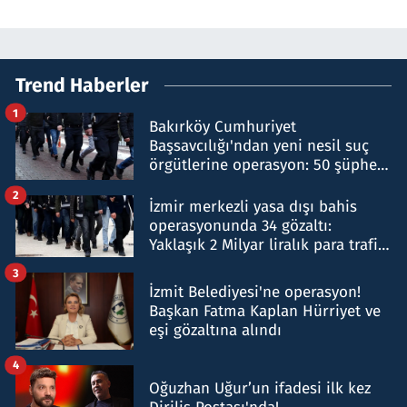
Trend Haberler
1
Bakırköy Cumhuriyet
Başsavcılığı'ndan yeni nesil suç
örgütlerine operasyon: 50 şüpheli
hakkında gözaltı kararı
2
İzmir merkezli yasa dışı bahis
operasyonunda 34 gözaltı:
Yaklaşık 2 Milyar liralık para trafiği
tespit edildi
3
İzmit Belediyesi'ne operasyon!
Başkan Fatma Kaplan Hürriyet ve
eşi gözaltına alındı
4
Oğuzhan Uğur’un ifadesi ilk kez