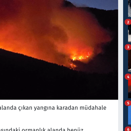
2
3
4
5
 alanda çıkan yangına karadan müdahale
asındaki ormanlık alanda henüz
6