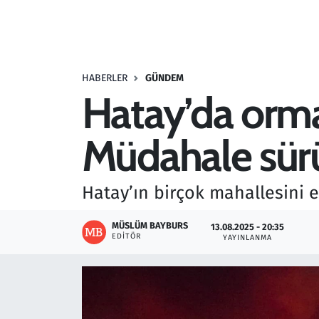
Resmi İlanlar
Rüya Tabirleri
HABERLER
GÜNDEM
Hatay’da orman
Sağlık
Müdahale sür
Savunma Sanayi
Seçim 2023
Hatay’ın birçok mahallesini 
Spor
MÜSLÜM BAYBURS
13.08.2025 - 20:35
EDITÖR
YAYINLANMA
Teknoloji ve Bilim
Televizyon