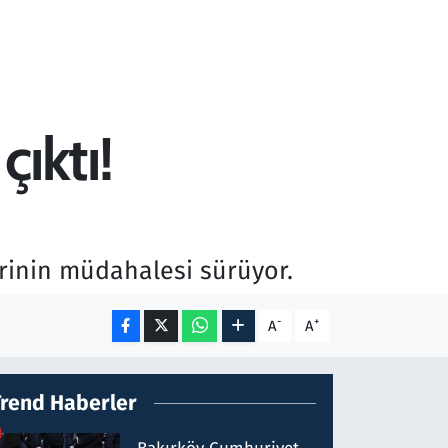
ıktı!
erinin müdahalesi sürüyor.
-
+
A
A
Trend Haberler