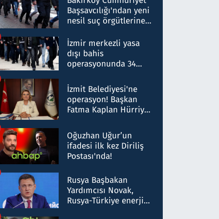
Bakırköy Cumhuriyet
Başsavcılığı'ndan yeni
nesil suç örgütlerine
operasyon: 50 şüpheli
hakkında gözaltı kararı
İzmir merkezli yasa
dışı bahis
operasyonunda 34
gözaltı: Yaklaşık 2
Milyar liralık para
İzmit Belediyesi'ne
trafiği tespit edildi
operasyon! Başkan
Fatma Kaplan Hürriyet
ve eşi gözaltına alındı
Oğuzhan Uğur’un
ifadesi ilk kez Diriliş
Postası'nda!
Rusya Başbakan
Yardımcısı Novak,
Rusya-Türkiye enerji
ortaklığının stratejik