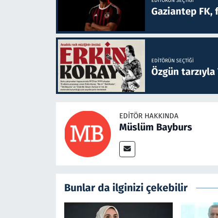
EDITÖRÜN SEÇTIĞI
Gaziantep FK, 
EDITÖRÜN SEÇTIĞI
Özgün tarzıyla
EDITÖR HAKKINDA
Müslüm Bayburs
Bunlar da ilginizi çekebilir