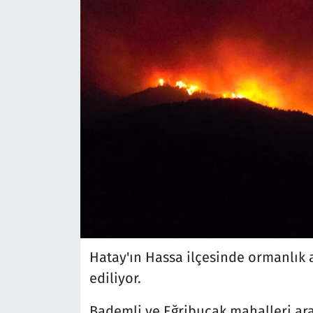
Hatay'ın Hassa ilçesinde ormanlık
ediliyor.
Bademli ve Eğribucak mahalleri ar