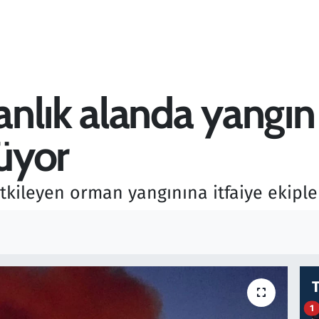
lık alanda yangın ç
üyor
etkileyen orman yangınına itfaiye ekipl
1