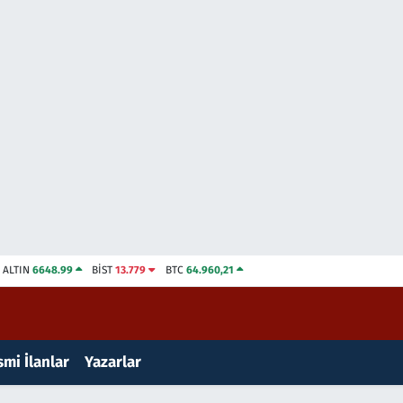
ALTIN
6648.99
BİST
13.779
BTC
64.960,21
mi İlanlar
Yazarlar