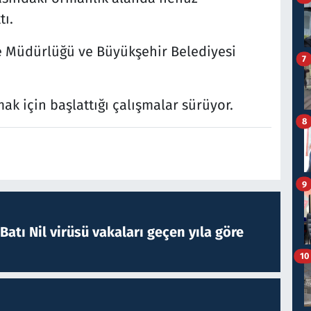
ı.
 Müdürlüğü ve Büyükşehir Belediyesi
7
mak için başlattığı çalışmalar sürüyor.
8
9
atı Nil virüsü vakaları geçen yıla göre
10