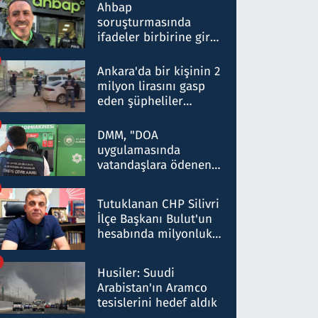
nitelikte olduğunu
Ahbap
belirtti
soruşturmasında
ifadeler birbirine girdi:
Dokuz şüphelinin
ifadelerinden ortaya
Ankara'da bir kişinin 2
çıkan tablo şok etti
milyon lirasını gasp
eden şüpheliler
Kırıkkale'de yakalandı
DMM, "DOA
uygulamasında
vatandaşlara ödenen
iade tutarlarının
düşürüldüğü" iddiasını
Tutuklanan CHP Silivri
yalanladı
İlçe Başkanı Bulut'un
hesabında milyonluk
para trafiğine: Patron
talimat verdi, ben
Husiler: Suudi
gönderdim
Arabistan'ın Aramco
tesislerini hedef aldık