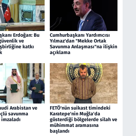
kanı Erdoğan: Bu
Cumhurbaşkanı Yardımcısı
güvenlik ve
Yılmaz'dan "Mekke Ortak
birliğine katkı
Savunma Anlaşması"na ilişkin
k
açıklama
uudi Arabistan ve
FETÖ'nün suikast timindeki
üçlü savunma
Karatepe'nin Muğla'da
 imzaladı
gösterdiği bölgelerde silah ve
mühimmat aramasına
başlandı