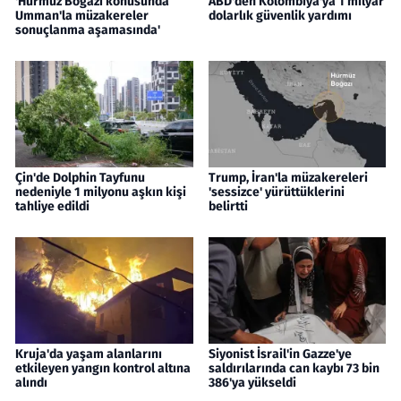
'Hürmüz Boğazı konusunda
ABD'den Kolombiya'ya 1 milyar
Umman'la müzakereler
dolarlık güvenlik yardımı
sonuçlanma aşamasında'
Çin'de Dolphin Tayfunu
Trump, İran'la müzakereleri
nedeniyle 1 milyonu aşkın kişi
'sessizce' yürüttüklerini
tahliye edildi
belirtti
Kruja'da yaşam alanlarını
Siyonist İsrail'in Gazze'ye
etkileyen yangın kontrol altına
saldırılarında can kaybı 73 bin
alındı
386'ya yükseldi