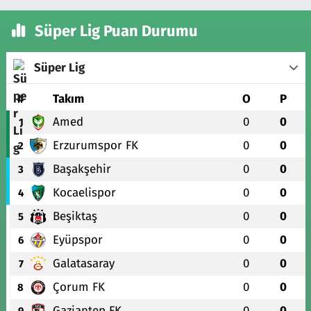
Süper Lig Puan Durumu
Süper Lig
#
Takım
O
P
Amed
0
0
1
Erzurumspor FK
0
0
2
Başakşehir
0
0
3
Kocaelispor
0
0
4
Beşiktaş
0
0
5
Eyüpspor
0
0
6
Galatasaray
0
0
7
Çorum FK
0
0
8
Gaziantep FK
0
0
9