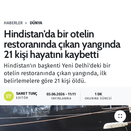
Gündem
HABERLER
DÜNYA
Haber
Hindistan'da bir otelin
Kültür Sanat
restoranında çıkan yangında
21 kişi hayatını kaybetti
Kurumsal Haberler
Hindistan'ın başkenti Yeni Delhi'deki bir
Lezzet Durağı
otelin restoranında çıkan yangında, ilk
belirlemelere göre 21 kişi öldü.
Memur ve Kamu
SAMET TUNÇ
03.06.2026 - 11:11
1 DK
EDITÖR
YAYINLANMA
OKUNMA SÜRESI
Otomobil
Oyun
Ramazan