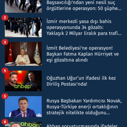
Başsavcılığı'ndan yeni nesil suç
örgütlerine operasyon: 50 şüpheli
hakkında gözaltı kararı
2
İzmir merkezli yasa dışı bahis
operasyonunda 34 gözaltı:
Yaklaşık 2 Milyar liralık para trafiği
tespit edildi
3
İzmit Belediyesi'ne operasyon!
Başkan Fatma Kaplan Hürriyet ve
eşi gözaltına alındı
4
Oğuzhan Uğur’un ifadesi ilk kez
Diriliş Postası'nda!
5
Rusya Başbakan Yardımcısı Novak,
Rusya-Türkiye enerji ortaklığının
stratejik nitelikte olduğunu
belirtti
6
Ahbap soruşturmasında ifadeler