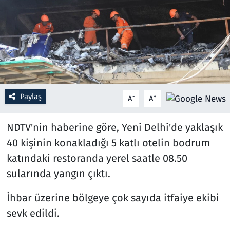
Resmi İlanlar
Rüya Tabirleri
Sağlık
Paylaş
-
+
A
A
Savunma Sanayi
NDTV'nin haberine göre, Yeni Delhi'de yaklaşık
Seçim 2023
40 kişinin konakladığı 5 katlı otelin bodrum
Spor
katındaki restoranda yerel saatle 08.50
sularında yangın çıktı.
Teknoloji ve Bilim
İhbar üzerine bölgeye çok sayıda itfaiye ekibi
Televizyon
sevk edildi.