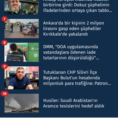
birbirine girdi: Dokuz şüphelinin
ifadelerinden ortaya çıkan tablo
şok etti
7
Ankara'da bir kişinin 2 milyon
lirasını gasp eden şüpheliler
Kırıkkale'de yakalandı
8
DMM, "DOA uygulamasında
vatandaşlara ödenen iade
tutarlarının düşürüldüğü"
iddiasını yalanladı
9
Tutuklanan CHP Silivri İlçe
Başkanı Bulut'un hesabında
milyonluk para trafiğine: Patron
talimat verdi, ben gönderdim
10
Husiler: Suudi Arabistan'ın
Aramco tesislerini hedef aldık