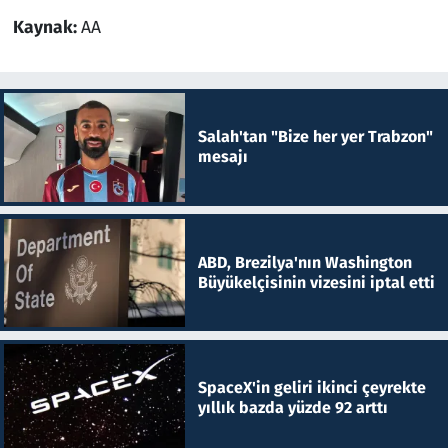
Kaynak:
AA
Salah'tan "Bize her yer Trabzon"
mesajı
ABD, Brezilya'nın Washington
Büyükelçisinin vizesini iptal etti
SpaceX'in geliri ikinci çeyrekte
yıllık bazda yüzde 92 arttı