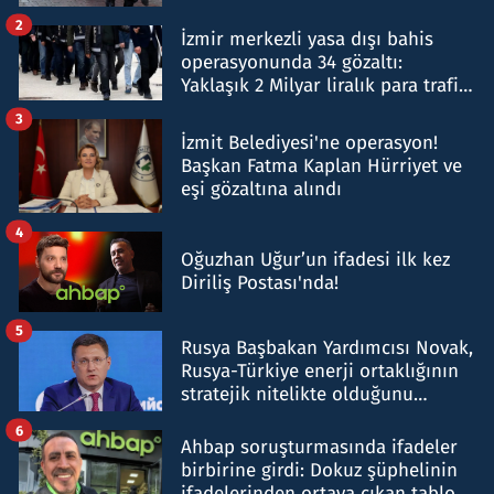
hakkında gözaltı kararı
2
İzmir merkezli yasa dışı bahis
operasyonunda 34 gözaltı:
Yaklaşık 2 Milyar liralık para trafiği
tespit edildi
3
İzmit Belediyesi'ne operasyon!
Başkan Fatma Kaplan Hürriyet ve
eşi gözaltına alındı
4
Oğuzhan Uğur’un ifadesi ilk kez
Diriliş Postası'nda!
5
Rusya Başbakan Yardımcısı Novak,
Rusya-Türkiye enerji ortaklığının
stratejik nitelikte olduğunu
belirtti
6
Ahbap soruşturmasında ifadeler
birbirine girdi: Dokuz şüphelinin
ifadelerinden ortaya çıkan tablo