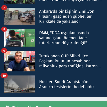
şok etti
7
Ankara'da bir kişinin 2 milyon
lirasını gasp eden şüpheliler
Kırıkkale'de yakalandı
8
DMM, "DOA uygulamasında
vatandaşlara ödenen iade
tutarlarının düşürüldüğü"
iddiasını yalanladı
9
Tutuklanan CHP Silivri İlçe
Başkanı Bulut'un hesabında
milyonluk para trafiğine: Patron
talimat verdi, ben gönderdim
10
Husiler: Suudi Arabistan'ın
Aramco tesislerini hedef aldık