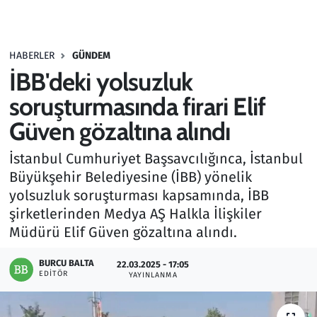
Gündem
HABERLER
GÜNDEM
Haber
İBB'deki yolsuzluk
Kültür Sanat
soruşturmasında firari Elif
Güven gözaltına alındı
Kurumsal Haberler
İstanbul Cumhuriyet Başsavcılığınca, İstanbul
Lezzet Durağı
Büyükşehir Belediyesine (İBB) yönelik
yolsuzluk soruşturması kapsamında, İBB
Memur ve Kamu
şirketlerinden Medya AŞ Halkla İlişkiler
Müdürü Elif Güven gözaltına alındı.
Otomobil
BURCU BALTA
22.03.2025 - 17:05
EDITÖR
Oyun
YAYINLANMA
Ramazan