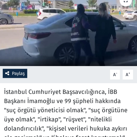
Resmi İlanlar
Rüya Tabirleri
Sağlık
Savunma Sanayi
Paylaş
-
+
A
A
Seçim 2023
İstanbul Cumhuriyet Başsavcılığınca, İBB
Spor
Başkanı İmamoğlu ve 99 şüpheli hakkında
Teknoloji ve Bilim
"suç örgütü yöneticisi olmak", "suç örgütüne
üye olmak", "irtikap", "rüşvet", "nitelikli
Televizyon
dolandırıcılık", "kişisel verileri hukuka aykırı