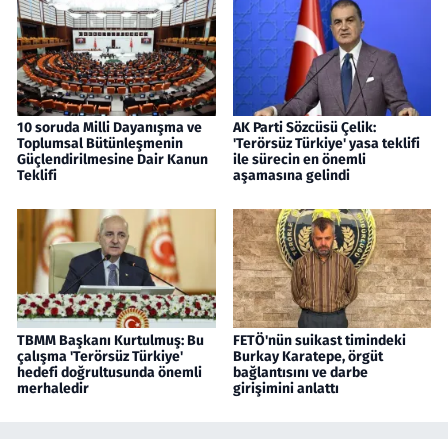
10 soruda Milli Dayanışma ve
AK Parti Sözcüsü Çelik:
Toplumsal Bütünleşmenin
'Terörsüz Türkiye' yasa teklifi
Güçlendirilmesine Dair Kanun
ile sürecin en önemli
Teklifi
aşamasına gelindi
TBMM Başkanı Kurtulmuş: Bu
FETÖ'nün suikast timindeki
çalışma 'Terörsüz Türkiye'
Burkay Karatepe, örgüt
hedefi doğrultusunda önemli
bağlantısını ve darbe
merhaledir
girişimini anlattı