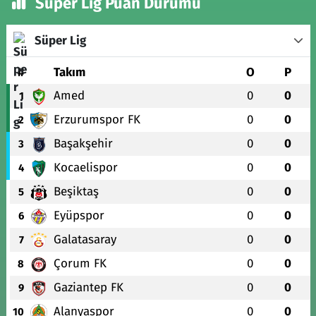
Süper Lig Puan Durumu
Süper Lig
#
Takım
O
P
Amed
0
0
1
Erzurumspor FK
0
0
2
Başakşehir
0
0
3
Kocaelispor
0
0
4
Beşiktaş
0
0
5
Eyüpspor
0
0
6
Galatasaray
0
0
7
Çorum FK
0
0
8
Gaziantep FK
0
0
9
Alanyaspor
0
0
10