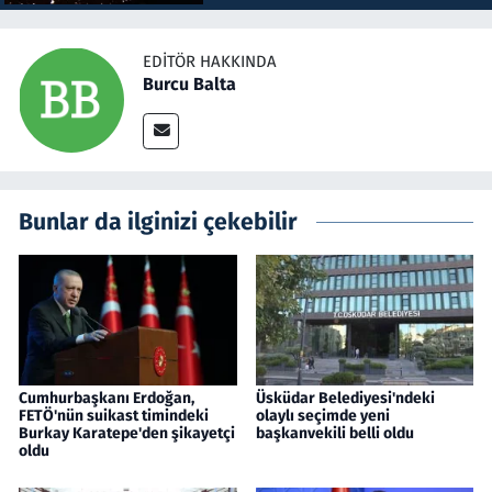
EDITÖR HAKKINDA
Burcu Balta
Bunlar da ilginizi çekebilir
Cumhurbaşkanı Erdoğan,
Üsküdar Belediyesi'ndeki
FETÖ'nün suikast timindeki
olaylı seçimde yeni
Burkay Karatepe'den şikayetçi
başkanvekili belli oldu
oldu