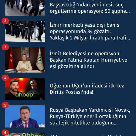
Başsavcılığı'ndan yeni nesil suç
örgütlerine operasyon: 50 şüpheli
hakkında gözaltı kararı
2
İzmir merkezli yasa dışı bahis
operasyonunda 34 gözaltı:
Yaklaşık 2 Milyar liralık para trafiği
tespit edildi
3
İzmit Belediyesi'ne operasyon!
Başkan Fatma Kaplan Hürriyet ve
eşi gözaltına alındı
4
Oğuzhan Uğur’un ifadesi ilk kez
Diriliş Postası'nda!
5
Rusya Başbakan Yardımcısı Novak,
Rusya-Türkiye enerji ortaklığının
stratejik nitelikte olduğunu
belirtti
6