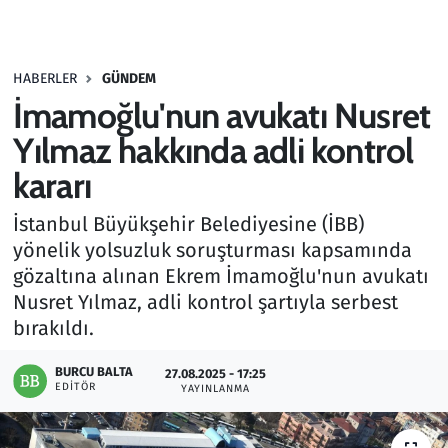
Gündem
HABERLER
GÜNDEM
Haber
İmamoğlu'nun avukatı Nusret
Kültür Sanat
Yılmaz hakkında adli kontrol
kararı
Kurumsal Haberler
İstanbul Büyükşehir Belediyesine (İBB)
Lezzet Durağı
yönelik yolsuzluk soruşturması kapsamında
gözaltına alınan Ekrem İmamoğlu'nun avukatı
Memur ve Kamu
Nusret Yılmaz, adli kontrol şartıyla serbest
bırakıldı.
Otomobil
BURCU BALTA
27.08.2025 - 17:25
EDITÖR
Oyun
YAYINLANMA
Ramazan