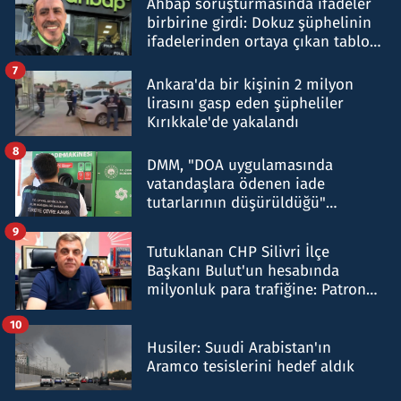
Ahbap soruşturmasında ifadeler
birbirine girdi: Dokuz şüphelinin
ifadelerinden ortaya çıkan tablo
şok etti
7
Ankara'da bir kişinin 2 milyon
lirasını gasp eden şüpheliler
Kırıkkale'de yakalandı
8
DMM, "DOA uygulamasında
vatandaşlara ödenen iade
tutarlarının düşürüldüğü"
iddiasını yalanladı
9
Tutuklanan CHP Silivri İlçe
Başkanı Bulut'un hesabında
milyonluk para trafiğine: Patron
talimat verdi, ben gönderdim
10
Husiler: Suudi Arabistan'ın
Aramco tesislerini hedef aldık