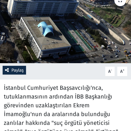
Resmi İlanlar
Rüya Tabirleri
Sağlık
Savunma Sanayi
Paylaş
-
+
A
A
Seçim 2023
İstanbul Cumhuriyet Başsavcılığı'nca,
Spor
tutuklanmasının ardından İBB Başkanlığı
Teknoloji ve Bilim
görevinden uzaklaştırılan Ekrem
İmamoğlu'nun da aralarında bulunduğu
Televizyon
zanlılar hakkında "suç örgütü yöneticisi