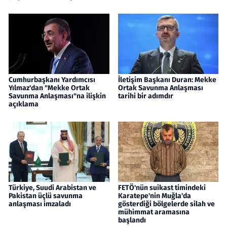
Cumhurbaşkanı Yardımcısı
İletişim Başkanı Duran: Mekke
Yılmaz'dan "Mekke Ortak
Ortak Savunma Anlaşması
Savunma Anlaşması"na ilişkin
tarihi bir adımdır
açıklama
Türkiye, Suudi Arabistan ve
FETÖ'nün suikast timindeki
Pakistan üçlü savunma
Karatepe'nin Muğla'da
anlaşması imzaladı
gösterdiği bölgelerde silah ve
mühimmat aramasına
başlandı