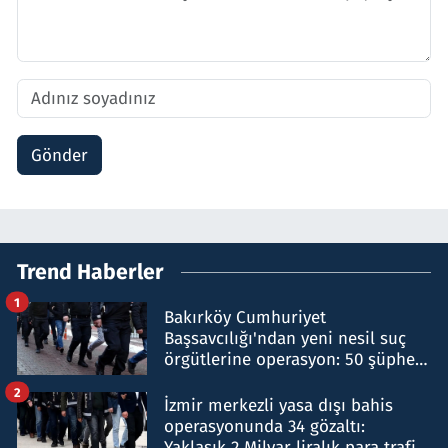
Gönder
Trend Haberler
1
Bakırköy Cumhuriyet
Başsavcılığı'ndan yeni nesil suç
örgütlerine operasyon: 50 şüpheli
hakkında gözaltı kararı
2
İzmir merkezli yasa dışı bahis
operasyonunda 34 gözaltı:
Yaklaşık 2 Milyar liralık para trafiği