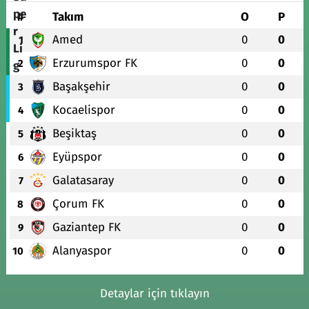
#
Takım
O
P
Amed
0
0
1
Erzurumspor FK
0
0
2
Başakşehir
0
0
3
Kocaelispor
0
0
4
Beşiktaş
0
0
5
Eyüpspor
0
0
6
Galatasaray
0
0
7
Çorum FK
0
0
8
Gaziantep FK
0
0
9
Alanyaspor
0
0
10
Detaylar için tıklayın