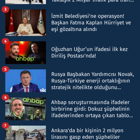
tespit edildi
3
İzmit Belediyesi'ne operasyon!
Başkan Fatma Kaplan Hürriyet ve
eşi gözaltına alındı
4
Oğuzhan Uğur’un ifadesi ilk kez
Diriliş Postası'nda!
5
Rusya Başbakan Yardımcısı Novak,
Rusya-Türkiye enerji ortaklığının
stratejik nitelikte olduğunu
belirtti
6
Ahbap soruşturmasında ifadeler
birbirine girdi: Dokuz şüphelinin
ifadelerinden ortaya çıkan tablo
şok etti
7
Ankara'da bir kişinin 2 milyon
lirasını gasp eden şüpheliler