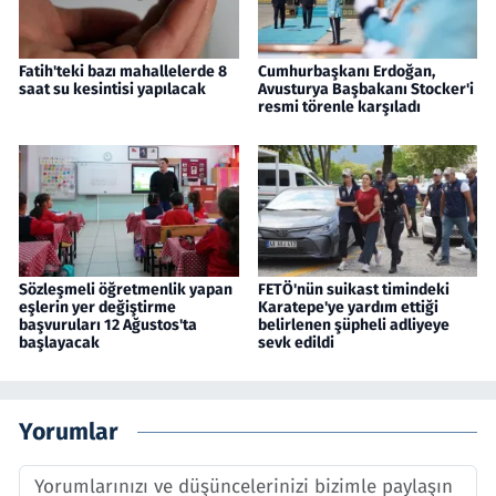
Fatih'teki bazı mahallelerde 8
Cumhurbaşkanı Erdoğan,
saat su kesintisi yapılacak
Avusturya Başbakanı Stocker'i
resmi törenle karşıladı
Sözleşmeli öğretmenlik yapan
FETÖ'nün suikast timindeki
eşlerin yer değiştirme
Karatepe'ye yardım ettiği
başvuruları 12 Ağustos'ta
belirlenen şüpheli adliyeye
başlayacak
sevk edildi
Yorumlar