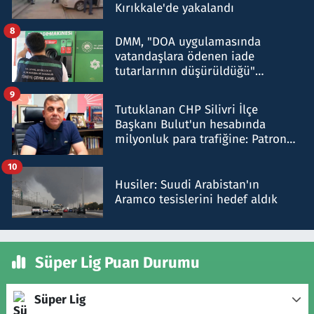
Kırıkkale'de yakalandı
8
DMM, "DOA uygulamasında
vatandaşlara ödenen iade
tutarlarının düşürüldüğü"
iddiasını yalanladı
9
Tutuklanan CHP Silivri İlçe
Başkanı Bulut'un hesabında
milyonluk para trafiğine: Patron
talimat verdi, ben gönderdim
10
Husiler: Suudi Arabistan'ın
Aramco tesislerini hedef aldık
Süper Lig Puan Durumu
Süper Lig