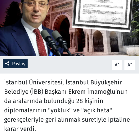
Resmi İlanlar
Rüya Tabirleri
Sağlık
Savunma Sanayi
Paylaş
-
+
A
A
Seçim 2023
İstanbul Üniversitesi, İstanbul Büyükşehir
Belediye (İBB) Başkanı Ekrem İmamoğlu'nun
Spor
da aralarında bulunduğu 28 kişinin
Teknoloji ve Bilim
diplomalarının "yokluk" ve "açık hata"
gerekçeleriyle geri alınmak suretiyle iptaline
Televizyon
karar verdi.