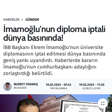
Gündem
HABERLER
GÜNDEM
Haber
İmamoğlu'nun diploma iptali
Kültür Sanat
dünya basınında!
İBB Başkanı Ekrem İmamoğlu'nun üniversite
Kurumsal Haberler
diplomasının iptal edilmesi dünya basınında
geniş yankı uyandırdı. Haberlerde kararın
Lezzet Durağı
İmamoğlu'nun cumhurbaşkanı adaylığını
Memur ve Kamu
zorlaştırdığı belirtildi.
NUSRET ODABAŞ
Otomobil
19.03.2025 - 07:43
19.03.2025 - 11:30
MUHABIR
YAYINLANMA
GÜNCELLEME
Oyun
Ramazan