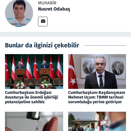
MUHABIR
Nusret Odabaş
Bunlar da ilginizi çekebilir
Cumhurbaşkanı Erdoğan:
Cumhurbaşkanı Başdanışmanı
Avusturya ile önemli işbirliği
Mehmet Uçum: TBMM tarihsel
potansiyeline sahibiz
sorumluluğu yerine getiriyor