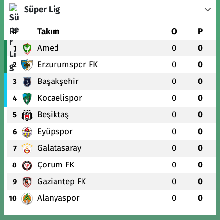
Süper Lig
#
Takım
O
P
Amed
0
0
1
Erzurumspor FK
0
0
2
Başakşehir
0
0
3
Kocaelispor
0
0
4
Beşiktaş
0
0
5
Eyüpspor
0
0
6
Galatasaray
0
0
7
Çorum FK
0
0
8
Gaziantep FK
0
0
9
Alanyaspor
0
0
10