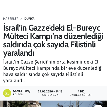
Gündem
HABERLER
DÜNYA
Haber
İsrail’in Gazze'deki El-Bureyc
Kültür Sanat
Mülteci Kampı’na düzenlediği
saldırıda çok sayıda Filistinli
Kurumsal Haberler
yaralandı
Lezzet Durağı
İsrail’in Gazze Şeridi'nin orta kesimindeki El-
Bureyc Mülteci Kampı'nda bir eve düzenlediği
Memur ve Kamu
hava saldırısında çok sayıda Filistinli
yaralandı.
Otomobil
SAMET TUNÇ
29.05.2026 - 14:18
1 DK
Oyun
EDITÖR
YAYINLANMA
OKUNMA SÜRESI
Ramazan