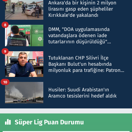
Ankara'da bir kişinin 2 milyon
lirasını gasp eden şüpheliler
Kırıkkale'de yakalandı
8
DMM, "DOA uygulamasında
vatandaşlara ödenen iade
tutarlarının düşürüldüğü"
iddiasını yalanladı
9
Tutuklanan CHP Silivri İlçe
Başkanı Bulut'un hesabında
milyonluk para trafiğine: Patron
talimat verdi, ben gönderdim
10
Husiler: Suudi Arabistan'ın
Aramco tesislerini hedef aldık
Süper Lig Puan Durumu