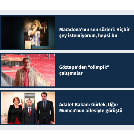
Maradona'nın son sözleri: Hiçbir
şey istemiyorum, hepsi bu
Göztepe'den "olimpik"
çalışmalar
Adalet Bakanı Gürlek, Uğur
Mumcu'nun ailesiyle görüştü