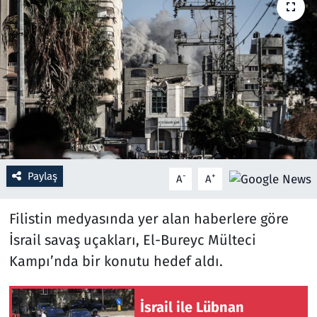
Resmi İlanlar
Rüya Tabirleri
Sağlık
Savunma Sanayi
Paylaş
Seçim 2023
-
+
A
A
Spor
Filistin medyasında yer alan haberlere göre
İsrail savaş uçakları, El-Bureyc Mülteci
Teknoloji ve Bilim
Kampı’nda bir konutu hedef aldı.
Televizyon
İsrail ile Lübnan