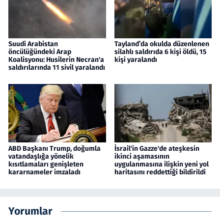
Suudi Arabistan
Tayland’da okulda düzenlenen
öncülüğündeki Arap
silahlı saldırıda 6 kişi öldü, 15
Koalisyonu: Husilerin Necran'a
kişi yaralandı
saldırılarında 11 sivil yaralandı
ABD Başkanı Trump, doğumla
İsrail'in Gazze'de ateşkesin
vatandaşlığa yönelik
ikinci aşamasının
kısıtlamaları genişleten
uygulanmasına ilişkin yeni yol
kararnameler imzaladı
haritasını reddettiği bildirildi
Yorumlar