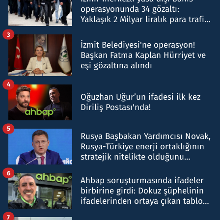
operasyonunda 34 gözaltı:
Yaklaşık 2 Milyar liralık para trafiği
tespit edildi
3
İzmit Belediyesi'ne operasyon!
Başkan Fatma Kaplan Hürriyet ve
eşi gözaltına alındı
4
Oğuzhan Uğur’un ifadesi ilk kez
Diriliş Postası'nda!
5
Rusya Başbakan Yardımcısı Novak,
Rusya-Türkiye enerji ortaklığının
stratejik nitelikte olduğunu
belirtti
6
Ahbap soruşturmasında ifadeler
birbirine girdi: Dokuz şüphelinin
ifadelerinden ortaya çıkan tablo
şok etti
7