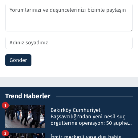
Gönder
Trend Haberler
1
Bakırköy Cumhuriyet
Başsavcılığı'ndan yeni nesil suç
örgütlerine operasyon: 50 şüpheli
hakkında gözaltı kararı
2
İzmir merkezli yasa dışı bahis