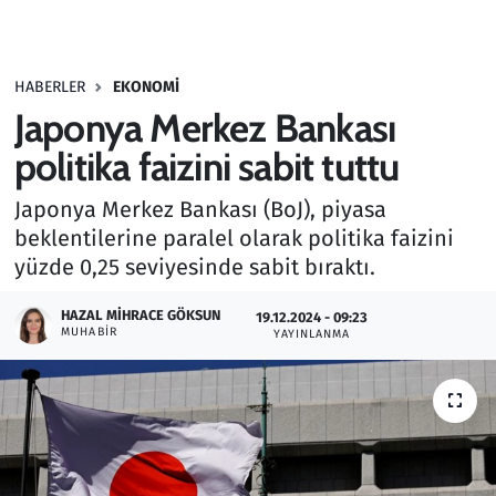
Gündem
HABERLER
EKONOMI
Haber
Japonya Merkez Bankası
Kültür Sanat
politika faizini sabit tuttu
Japonya Merkez Bankası (BoJ), piyasa
Kurumsal Haberler
beklentilerine paralel olarak politika faizini
yüzde 0,25 seviyesinde sabit bıraktı.
Lezzet Durağı
HAZAL MIHRACE GÖKSUN
19.12.2024 - 09:23
Memur ve Kamu
MUHABIR
YAYINLANMA
Otomobil
Oyun
Ramazan