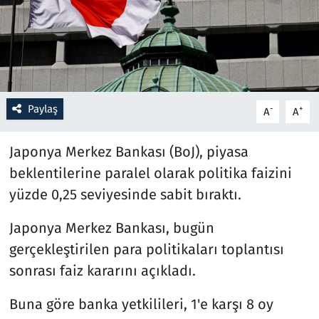
Resmi İlanlar
Rüya Tabirleri
Sağlık
Paylaş
-
+
A
A
Savunma Sanayi
Japonya Merkez Bankası (BoJ), piyasa
beklentilerine paralel olarak politika faizini
Seçim 2023
yüzde 0,25 seviyesinde sabit bıraktı.
Spor
Japonya Merkez Bankası, bugün
gerçekleştirilen para politikaları toplantısı
Teknoloji ve Bilim
sonrası faiz kararını açıkladı.
Televizyon
Buna göre banka yetkilileri, 1'e karşı 8 oy