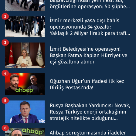
Başsavcılığı'ndan yeni nesil suç
örgütlerine operasyon: 50 şüpheli
hakkında gözaltı kararı
2
İzmir merkezli yasa dışı bahis
operasyonunda 34 gözaltı:
Yaklaşık 2 Milyar liralık para trafiği
tespit edildi
3
İzmit Belediyesi'ne operasyon!
Başkan Fatma Kaplan Hürriyet ve
eşi gözaltına alındı
4
Oğuzhan Uğur’un ifadesi ilk kez
Diriliş Postası'nda!
5
Rusya Başbakan Yardımcısı Novak,
Rusya-Türkiye enerji ortaklığının
stratejik nitelikte olduğunu
belirtti
6
Ahbap soruşturmasında ifadeler