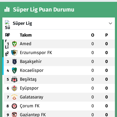
Süper Lig Puan Durumu
Süper Lig
#
Takım
O
P
Amed
0
0
1
Erzurumspor FK
0
0
2
Başakşehir
0
0
3
Kocaelispor
0
0
4
Beşiktaş
0
0
5
Eyüpspor
0
0
6
Galatasaray
0
0
7
Çorum FK
0
0
8
Gaziantep FK
0
0
9