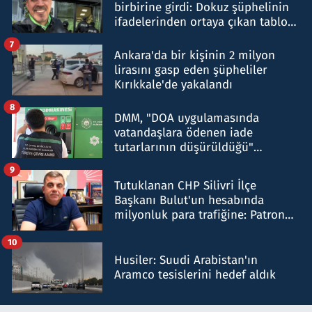
birbirine girdi: Dokuz şüphelinin
ifadelerinden ortaya çıkan tablo
şok etti
7
Ankara'da bir kişinin 2 milyon
lirasını gasp eden şüpheliler
Kırıkkale'de yakalandı
8
DMM, "DOA uygulamasında
vatandaşlara ödenen iade
tutarlarının düşürüldüğü"
iddiasını yalanladı
9
Tutuklanan CHP Silivri İlçe
Başkanı Bulut'un hesabında
milyonluk para trafiğine: Patron
talimat verdi, ben gönderdim
10
Husiler: Suudi Arabistan'ın
Aramco tesislerini hedef aldık