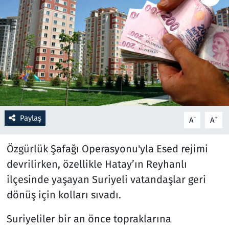
Resmi İlanlar
Rüya Tabirleri
Sağlık
Savunma Sanayi
Paylaş
-
+
A
A
Seçim 2023
Özgürlük Şafağı Operasyonu'yla Esed rejimi
Spor
devrilirken, özellikle Hatay’ın Reyhanlı
ilçesinde yaşayan Suriyeli vatandaşlar geri
Teknoloji ve Bilim
dönüş için kolları sıvadı.
Televizyon
Suriyeliler bir an önce topraklarına