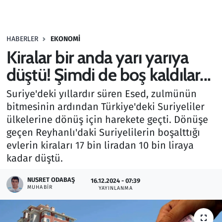
Gündem
HABERLER
EKONOMI
Haber
Kiralar bir anda yarı yarıya
Kültür Sanat
düştü! Şimdi de boş kaldılar...
Suriye'deki yıllardır süren Esed, zulmünün
Kurumsal Haberler
bitmesinin ardından Türkiye'deki Suriyeliler
ülkelerine dönüş için harekete geçti. Dönüşe
Lezzet Durağı
geçen Reyhanlı'daki Suriyelilerin boşalttığı
Memur ve Kamu
evlerin kiraları 17 bin liradan 10 bin liraya
kadar düştü.
Otomobil
NUSRET ODABAŞ
16.12.2024 - 07:39
MUHABIR
YAYINLANMA
Oyun
Ramazan