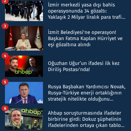
2
İzmir merkezli yasa dışı bahis
operasyonunda 34 gözaltı:
Yaklaşık 2 Milyar liralık para trafiği
tespit edildi
3
İzmit Belediyesi'ne operasyon!
Başkan Fatma Kaplan Hürriyet ve
eşi gözaltına alındı
4
Oğuzhan Uğur’un ifadesi ilk kez
Diriliş Postası'nda!
5
Rusya Başbakan Yardımcısı Novak,
Rusya-Türkiye enerji ortaklığının
stratejik nitelikte olduğunu
belirtti
6
Ahbap soruşturmasında ifadeler
birbirine girdi: Dokuz şüphelinin
ifadelerinden ortaya çıkan tablo