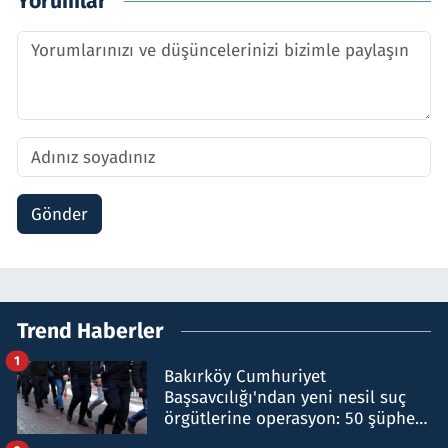
Yorumlar
Gönder
Trend Haberler
1
Bakırköy Cumhuriyet
Başsavcılığı'ndan yeni nesil suç
örgütlerine operasyon: 50 şüpheli
hakkında gözaltı kararı