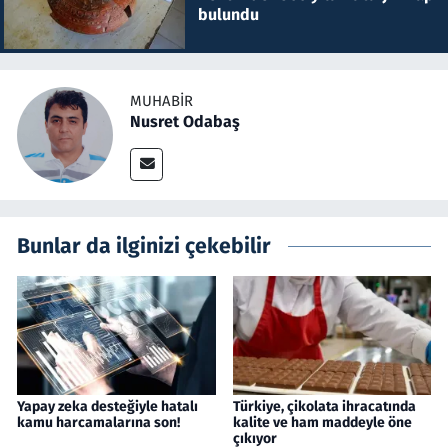
bulundu
MUHABIR
Nusret Odabaş
Bunlar da ilginizi çekebilir
Yapay zeka desteğiyle hatalı
Türkiye, çikolata ihracatında
kamu harcamalarına son!
kalite ve ham maddeyle öne
çıkıyor