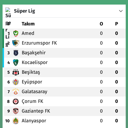
Süper Lig
#
Takım
O
P
Amed
0
0
1
Erzurumspor FK
0
0
2
Başakşehir
0
0
3
Kocaelispor
0
0
4
Beşiktaş
0
0
5
Eyüpspor
0
0
6
Galatasaray
0
0
7
Çorum FK
0
0
8
Gaziantep FK
0
0
9
Alanyaspor
0
0
10