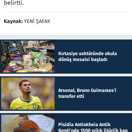
belirtti.
Kaynak:
YENİ ŞAFAK
Kırtasiye sektöründe okula
dönüş mesaisi başladı
Arsenal, Bruno Guimaraes'i
transfer etti
Pisidia Antiokheia Antik
Kenti'nde 1500 yıllık litürjik kap