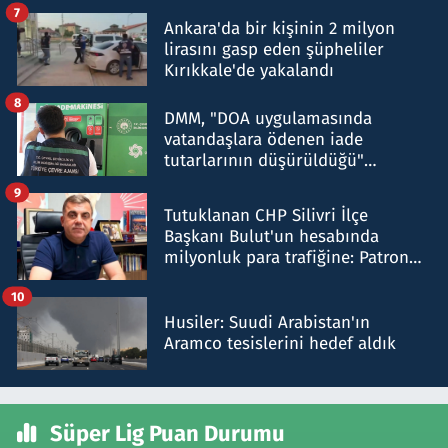
şok etti
7
Ankara'da bir kişinin 2 milyon
lirasını gasp eden şüpheliler
Kırıkkale'de yakalandı
8
DMM, "DOA uygulamasında
vatandaşlara ödenen iade
tutarlarının düşürüldüğü"
iddiasını yalanladı
9
Tutuklanan CHP Silivri İlçe
Başkanı Bulut'un hesabında
milyonluk para trafiğine: Patron
talimat verdi, ben gönderdim
10
Husiler: Suudi Arabistan'ın
Aramco tesislerini hedef aldık
Süper Lig Puan Durumu