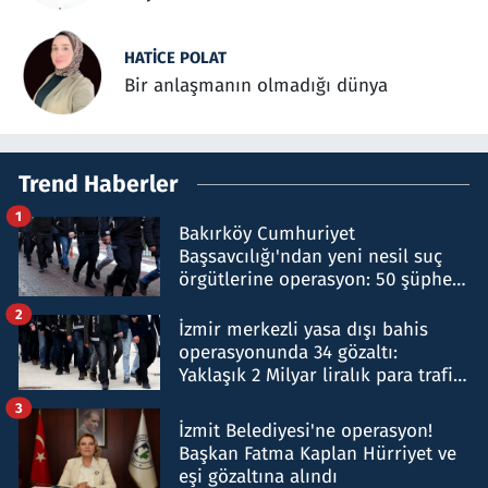
HATICE POLAT
Bir anlaşmanın olmadığı dünya
Trend Haberler
1
Bakırköy Cumhuriyet
Başsavcılığı'ndan yeni nesil suç
örgütlerine operasyon: 50 şüpheli
hakkında gözaltı kararı
2
İzmir merkezli yasa dışı bahis
operasyonunda 34 gözaltı:
Yaklaşık 2 Milyar liralık para trafiği
tespit edildi
3
İzmit Belediyesi'ne operasyon!
Başkan Fatma Kaplan Hürriyet ve
eşi gözaltına alındı