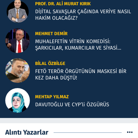
PROF. DR. ALI MURAT KIRIK
DİJİTAL SAVAŞLAR ÇAĞINDA VERİYE NASIL
HAKİM OLACAĞIZ?
MEHMET DEMIR
MUHALEFETİN VİTRİN KOMEDİSİ:
ŞARKICILAR, KUMARCILAR VE SİYASİ
İLLÜZYONLAR
BILAL ÖZBILGE
FETÖ TERÖR ÖRGÜTÜNÜN MASKESİ BİR
KEZ DAHA DÜŞTÜ!
MEHTAP YILMAZ
DAVUTOĞLU VE CYP’li ÖZGÜRÜS
Alıntı Yazarlar