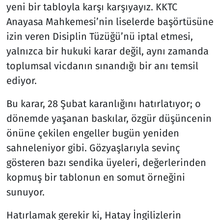
yeni bir tabloyla karşı karşıyayız. KKTC
Anayasa Mahkemesi’nin liselerde başörtüsüne
Resmi İlanlar
izin veren Disiplin Tüzüğü’nü iptal etmesi,
Rüya Tabirleri
yalnızca bir hukuki karar değil, aynı zamanda
toplumsal vicdanın sınandığı bir anı temsil
Sağlık
ediyor.
Savunma Sanayi
Bu karar, 28 Şubat karanlığını hatırlatıyor; o
dönemde yaşanan baskılar, özgür düşüncenin
Seçim 2023
önüne çekilen engeller bugün yeniden
sahneleniyor gibi. Gözyaşlarıyla sevinç
Spor
gösteren bazı sendika üyeleri, değerlerinden
Teknoloji ve Bilim
kopmuş bir tablonun en somut örneğini
sunuyor.
Televizyon
Hatırlamak gerekir ki, Hatay İngilizlerin