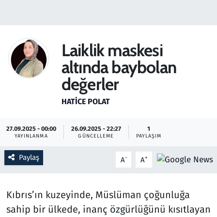
Gündem
Haber
Laiklik maskesi
altında baybolan
Kültür Sanat
değerler
Kurumsal Haberler
HATICE POLAT
Lezzet Durağı
27.09.2025 - 00:00
26.09.2025 - 22:27
1
YAYINLANMA
GÜNCELLEME
PAYLAŞIM
Memur ve Kamu
Paylaş
-
+
A
A
Otomobil
Oyun
Kıbrıs’ın kuzeyinde, Müslüman çoğunluğa
sahip bir ülkede, inanç özgürlüğünü kısıtlayan
Ramazan