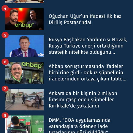
4
Oğuzhan Uğur’un ifadesi ilk kez
Diriliş Postası'nda!
5
Rusya Başbakan Yardımcısı Novak,
Rusya-Türkiye enerji ortaklığının
stratejik nitelikte olduğunu
belirtti
6
Ahbap soruşturmasında ifadeler
birbirine girdi: Dokuz şüphelinin
ifadelerinden ortaya çıkan tablo
şok etti
7
Ankara'da bir kişinin 2 milyon
lirasını gasp eden şüpheliler
Kırıkkale'de yakalandı
8
DMM, "DOA uygulamasında
vatandaşlara ödenen iade
tutarlarının düşürüldüğü"