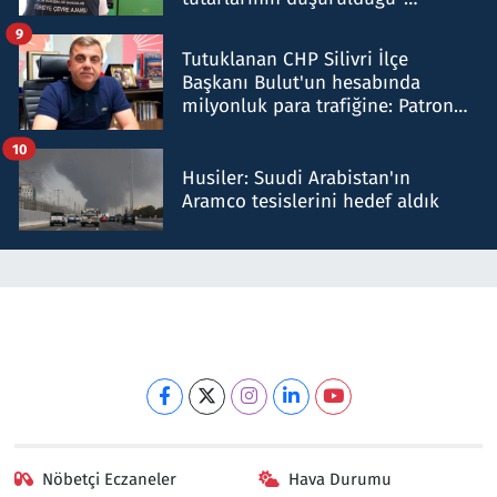
iddiasını yalanladı
9
Tutuklanan CHP Silivri İlçe
Başkanı Bulut'un hesabında
milyonluk para trafiğine: Patron
talimat verdi, ben gönderdim
10
Husiler: Suudi Arabistan'ın
Aramco tesislerini hedef aldık
Nöbetçi Eczaneler
Hava Durumu