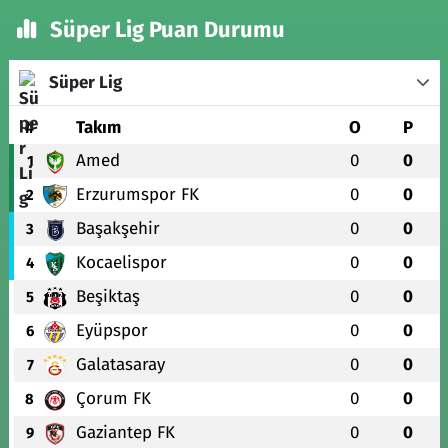
Süper Lig Puan Durumu
Süper Lig
#
Takım
O
P
Amed
0
0
1
Erzurumspor FK
0
0
2
Başakşehir
0
0
3
Kocaelispor
0
0
4
Beşiktaş
0
0
5
Eyüpspor
0
0
6
Galatasaray
0
0
7
Çorum FK
0
0
8
Gaziantep FK
0
0
9