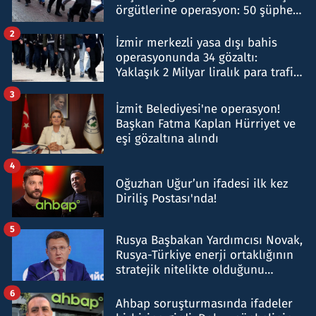
örgütlerine operasyon: 50 şüpheli
hakkında gözaltı kararı
2
İzmir merkezli yasa dışı bahis
operasyonunda 34 gözaltı:
Yaklaşık 2 Milyar liralık para trafiği
tespit edildi
3
İzmit Belediyesi'ne operasyon!
Başkan Fatma Kaplan Hürriyet ve
eşi gözaltına alındı
4
Oğuzhan Uğur’un ifadesi ilk kez
Diriliş Postası'nda!
5
Rusya Başbakan Yardımcısı Novak,
Rusya-Türkiye enerji ortaklığının
stratejik nitelikte olduğunu
belirtti
6
Ahbap soruşturmasında ifadeler