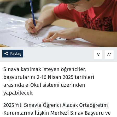
Resmi İlanlar
Rüya Tabirleri
Sağlık
Savunma Sanayi
Paylaş
-
+
A
A
Seçim 2023
Sınava katılmak isteyen öğrenciler,
başvurularını 2-16 Nisan 2025 tarihleri
Spor
arasında e-Okul sistemi üzerinden
Teknoloji ve Bilim
yapabilecek.
2025 Yılı Sınavla Öğrenci Alacak Ortaöğretim
Televizyon
Kurumlarına İlişkin Merkezî Sınav Başvuru ve