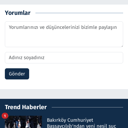
Yorumlar
Gönder
Trend Haberler
1
Bakırköy Cumhuriyet
Başsavcılığı'ndan yeni nesil suç