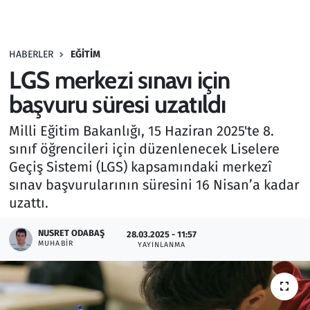
Gündem
HABERLER
EĞITIM
Haber
LGS merkezi sınavı için
Kültür Sanat
başvuru süresi uzatıldı
Milli Eğitim Bakanlığı, 15 Haziran 2025'te 8.
Kurumsal Haberler
sınıf öğrencileri için düzenlenecek Liselere
Geçiş Sistemi (LGS) kapsamındaki merkezî
Lezzet Durağı
sınav başvurularının süresini 16 Nisan’a kadar
Memur ve Kamu
uzattı.
NUSRET ODABAŞ
Otomobil
28.03.2025 - 11:57
MUHABIR
YAYINLANMA
Oyun
Ramazan