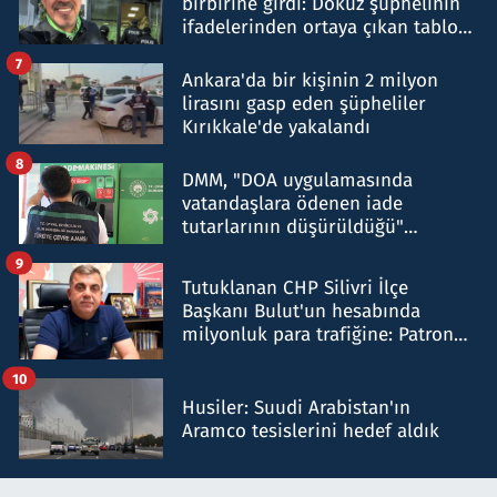
birbirine girdi: Dokuz şüphelinin
ifadelerinden ortaya çıkan tablo
şok etti
7
Ankara'da bir kişinin 2 milyon
lirasını gasp eden şüpheliler
Kırıkkale'de yakalandı
8
DMM, "DOA uygulamasında
vatandaşlara ödenen iade
tutarlarının düşürüldüğü"
iddiasını yalanladı
9
Tutuklanan CHP Silivri İlçe
Başkanı Bulut'un hesabında
milyonluk para trafiğine: Patron
talimat verdi, ben gönderdim
10
Husiler: Suudi Arabistan'ın
Aramco tesislerini hedef aldık