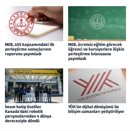
MEB, LGS kapsamındaki ilk
MEB, ücretsiz eğitim görecek
yerleştirme sonuçlarının
öğrenci ve kursiyerlere ilişkin
raporunu yayımladı
yerleştirme kılavuzunu
yayımladı
İmam hatip liseliler
YÖK'ün dijital dönüşümü ile
Kanada'daki robotik
bilişim uzmanları yetiştiriliyor
yarışmalarından 4 dünya
derecesiyle döndü