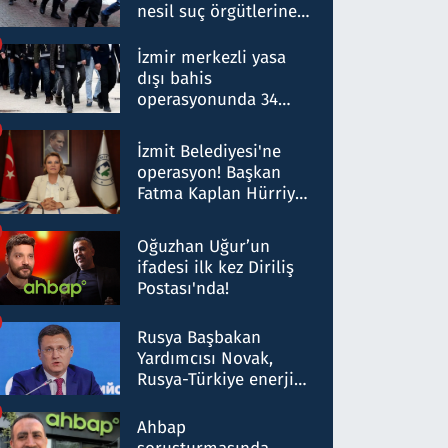
nesil suç örgütlerine
operasyon: 50 şüpheli
hakkında gözaltı kararı
İzmir merkezli yasa
dışı bahis
operasyonunda 34
gözaltı: Yaklaşık 2
Milyar liralık para
İzmit Belediyesi'ne
trafiği tespit edildi
operasyon! Başkan
Fatma Kaplan Hürriyet
ve eşi gözaltına alındı
Oğuzhan Uğur’un
ifadesi ilk kez Diriliş
Postası'nda!
Rusya Başbakan
Yardımcısı Novak,
Rusya-Türkiye enerji
ortaklığının stratejik
nitelikte olduğunu
Ahbap
belirtti