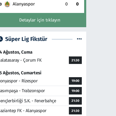
Alanyaspor
0
0
0
Detaylar için tıklayın
Süper Lig Fikstür
4 Ağustos, Cuma
alatasaray - Çorum FK
21:30
5 Ağustos, Cumartesi
onyaspor - Rizespor
19:00
asımpaşa - Trabzonspor
19:00
ençlerbirliği S.K. - Fenerbahçe
21:30
aziantep FK - Alanyaspor
21:30