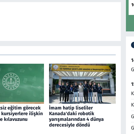
1
1
G
1
K
K
siz eğitim görecek
İmam hatip liseliler
 kursiyerlere ilişkin
Kanada'daki robotik
G
me kılavuzunu
yarışmalarından 4 dünya
derecesiyle döndü
G