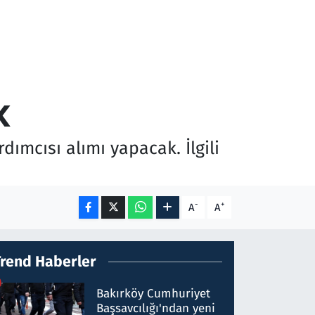
k
dımcısı alımı yapacak. İlgili
-
+
A
A
Trend Haberler
Bakırköy Cumhuriyet
Başsavcılığı'ndan yeni