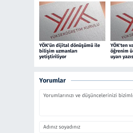
YÖK'ün dijital dönüşümü ile
YÖK'ten va
bilişim uzmanları
öğrenim üc
yetiştiriliyor
uyarı yazıs
Yorumlar