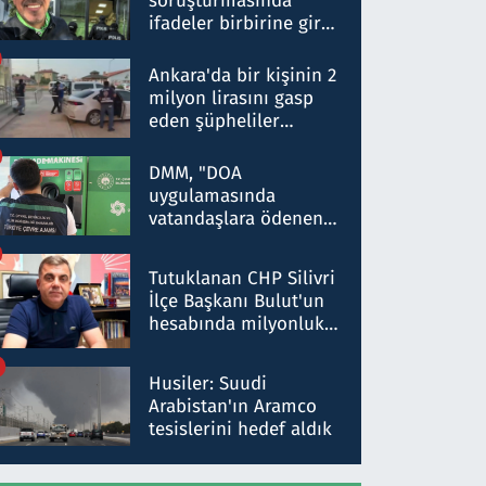
soruşturmasında
ifadeler birbirine girdi:
Dokuz şüphelinin
ifadelerinden ortaya
Ankara'da bir kişinin 2
çıkan tablo şok etti
milyon lirasını gasp
eden şüpheliler
Kırıkkale'de yakalandı
DMM, "DOA
uygulamasında
vatandaşlara ödenen
iade tutarlarının
düşürüldüğü" iddiasını
Tutuklanan CHP Silivri
yalanladı
İlçe Başkanı Bulut'un
hesabında milyonluk
para trafiğine: Patron
talimat verdi, ben
Husiler: Suudi
gönderdim
Arabistan'ın Aramco
tesislerini hedef aldık