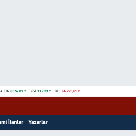
ALTIN
6574.81
BİST
13.799
BTC
64.225,61
mi İlanlar
Yazarlar