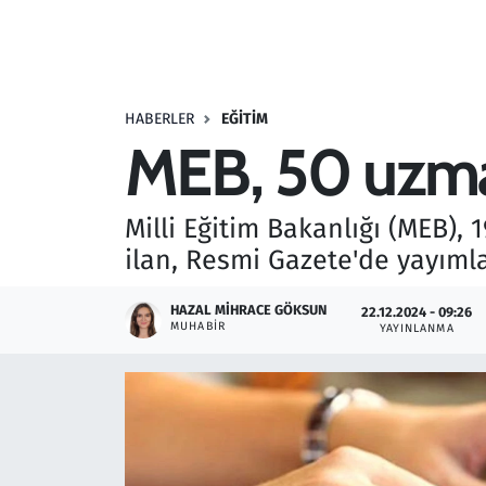
Resmi İlanlar
Rüya Tabirleri
HABERLER
EĞITIM
MEB, 50 uzman
Sağlık
Savunma Sanayi
Milli Eğitim Bakanlığı (MEB), 
ilan, Resmi Gazete'de yayımlan
Seçim 2023
HAZAL MIHRACE GÖKSUN
22.12.2024 - 09:26
Spor
MUHABIR
YAYINLANMA
Teknoloji ve Bilim
Televizyon