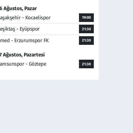
6 Ağustos, Pazar
aşakşehir - Kocaelispor
19:00
eşiktaş - Eyüpspor
21:30
med - Erzurumspor FK
21:30
7 Ağustos, Pazartesi
amsunspor - Göztepe
21:30