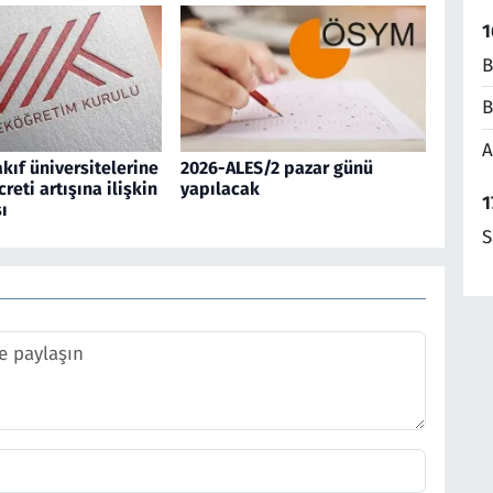
1
B
B
A
kıf üniversitelerine
2026-ALES/2 pazar günü
reti artışına ilişkin
yapılacak
1
ı
S