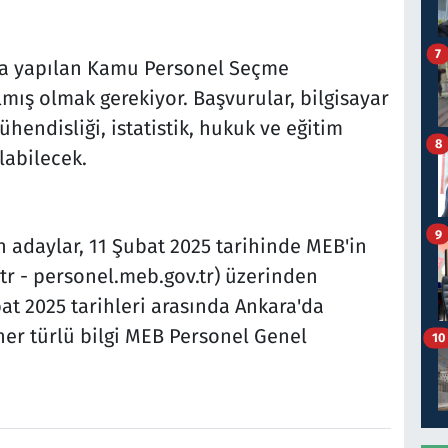
7
nda yapılan Kamu Personel Seçme
mış olmak gerekiyor. Başvurular, bilgisayar
hendisliği, istatistik, hukuk ve eğitim
8
labilecek.
9
 adaylar, 11 Şubat 2025 tarihinde MEB'in
tr - personel.meb.gov.tr) üzerinden
at 2025 tarihleri arasında Ankara'da
i her türlü bilgi MEB Personel Genel
10