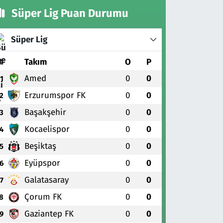
Süper Lig Puan Durumu
Süper Lig
#
Takım
O
P
Amed
0
0
1
Erzurumspor FK
0
0
2
Başakşehir
0
0
3
Kocaelispor
0
0
4
Beşiktaş
0
0
5
Eyüpspor
0
0
6
Galatasaray
0
0
7
Çorum FK
0
0
8
Gaziantep FK
0
0
9