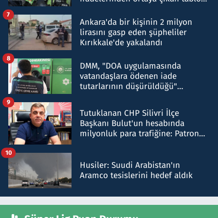
şok etti
7
Ankara'da bir kişinin 2 milyon
lirasını gasp eden şüpheliler
Kırıkkale'de yakalandı
8
DMM, "DOA uygulamasında
vatandaşlara ödenen iade
tutarlarının düşürüldüğü"
iddiasını yalanladı
9
Tutuklanan CHP Silivri İlçe
Başkanı Bulut'un hesabında
milyonluk para trafiğine: Patron
talimat verdi, ben gönderdim
10
Husiler: Suudi Arabistan'ın
Aramco tesislerini hedef aldık