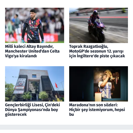
Milli kaleci Altay Bayındır,
Toprak Razgatlıoğlu,
Manchester United'dan Celta
MotoGP'de sezonun 12. yarışı
Vigo'ya kiralandı
için İngiltere'de piste çıkacak
Gençlerbirliği Lisesi, Çin'deki
Maradona'nın son sözleri:
Dünya Şampiyonası'nda boy
Hiçbir şey istemiyorum, hepsi
gösterecek
bu