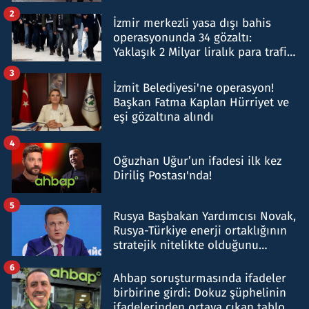
hakkında gözaltı kararı
2
İzmir merkezli yasa dışı bahis
operasyonunda 34 gözaltı:
Yaklaşık 2 Milyar liralık para trafiği
tespit edildi
3
İzmit Belediyesi'ne operasyon!
Başkan Fatma Kaplan Hürriyet ve
eşi gözaltına alındı
4
Oğuzhan Uğur’un ifadesi ilk kez
Diriliş Postası'nda!
5
Rusya Başbakan Yardımcısı Novak,
Rusya-Türkiye enerji ortaklığının
stratejik nitelikte olduğunu
belirtti
6
Ahbap soruşturmasında ifadeler
birbirine girdi: Dokuz şüphelinin
ifadelerinden ortaya çıkan tablo