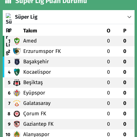
Süper Lig Puan Durumu
Süper Lig
#
Takım
O
P
Amed
0
0
1
Erzurumspor FK
0
0
2
Başakşehir
0
0
3
Kocaelispor
0
0
4
Beşiktaş
0
0
5
Eyüpspor
0
0
6
Galatasaray
0
0
7
Çorum FK
0
0
8
Gaziantep FK
0
0
9
Alanyaspor
0
0
10