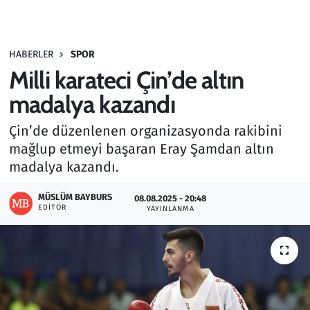
Gündem
HABERLER
SPOR
Haber
Milli karateci Çin’de altın
Kültür Sanat
madalya kazandı
Çin’de düzenlenen organizasyonda rakibini
Kurumsal Haberler
mağlup etmeyi başaran Eray Şamdan altın
madalya kazandı.
Lezzet Durağı
MÜSLÜM BAYBURS
08.08.2025 - 20:48
Memur ve Kamu
EDITÖR
YAYINLANMA
Otomobil
Oyun
Ramazan