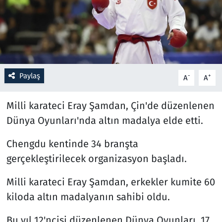
Resmi İlanlar
Rüya Tabirleri
Sağlık
Paylaş
-
+
A
A
Savunma Sanayi
Milli karateci Eray Şamdan, Çin'de düzenlenen
Dünya Oyunları'nda altın madalya elde etti.
Seçim 2023
Chengdu kentinde 34 branşta
Spor
gerçekleştirilecek organizasyon başladı.
Teknoloji ve Bilim
Milli karateci Eray Şamdan, erkekler kumite 60
kiloda altın madalyanın sahibi oldu.
Televizyon
Bu yıl 12'ncisi düzenlenen Dünya Oyunları, 17