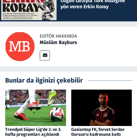
Özgün tarzıyla Türk müziğine
yön veren Erkin Koray
EDITÖR HAKKINDA
Müslüm Bayburs
Bunlar da ilginizi çekebilir
Trendyol Süper Lig'de 2. ve 3.
Gaziantep FK, forvet Serdar
hafta programları açıklandı
Dursun'u kadrosuna kattı