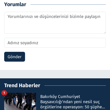
Yorumlar
Gönder
Trend Haberler
1
Bakırköy Cumhuriyet
Başsavcılığı'ndan yeni nesil suç
örgütlerine operasyon: 50 şüpheli