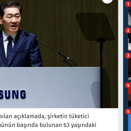
1
2
3
4
5
ılan açıklamada, şirketin tüketici
ümünün başında bulunan 63 yaşındaki