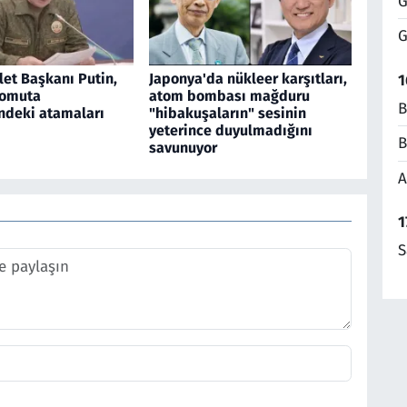
G
G
et Başkanı Putin,
Japonya'da nükleer karşıtları,
1
komuta
atom bombası mağduru
B
deki atamaları
"hibakuşaların" sesinin
yeterince duyulmadığını
B
savunuyor
A
1
S