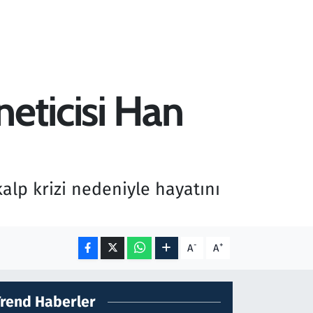
neticisi Han
alp krizi nedeniyle hayatını
-
+
A
A
Trend Haberler