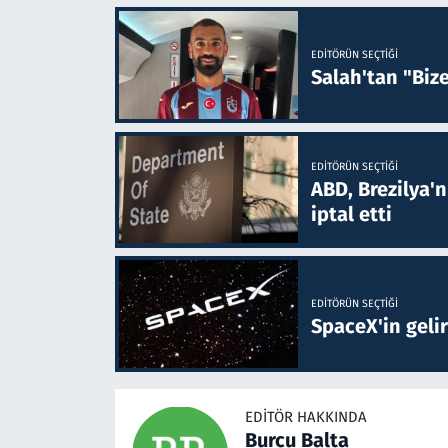
EDITÖRÜN SEÇTIĞI
Salah'tan "Biz
EDITÖRÜN SEÇTIĞI
ABD, Brezilya'
iptal etti
EDITÖRÜN SEÇTIĞI
SpaceX'in gelir
EDITÖR HAKKINDA
Burcu Balta