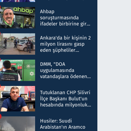
ortaklığının stratejik
nitelikte olduğunu
Ahbap
belirtti
soruşturmasında
ifadeler birbirine girdi:
Dokuz şüphelinin
ifadelerinden ortaya
Ankara'da bir kişinin 2
çıkan tablo şok etti
milyon lirasını gasp
eden şüpheliler
Kırıkkale'de yakalandı
DMM, "DOA
uygulamasında
vatandaşlara ödenen
iade tutarlarının
düşürüldüğü" iddiasını
Tutuklanan CHP Silivri
yalanladı
İlçe Başkanı Bulut'un
hesabında milyonluk
para trafiğine: Patron
talimat verdi, ben
Husiler: Suudi
gönderdim
Arabistan'ın Aramco