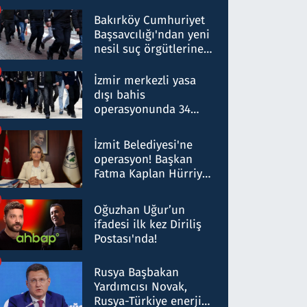
Bakırköy Cumhuriyet
Başsavcılığı'ndan yeni
nesil suç örgütlerine
operasyon: 50 şüpheli
hakkında gözaltı kararı
İzmir merkezli yasa
dışı bahis
operasyonunda 34
gözaltı: Yaklaşık 2
Milyar liralık para
İzmit Belediyesi'ne
trafiği tespit edildi
operasyon! Başkan
Fatma Kaplan Hürriyet
ve eşi gözaltına alındı
Oğuzhan Uğur’un
ifadesi ilk kez Diriliş
Postası'nda!
Rusya Başbakan
Yardımcısı Novak,
Rusya-Türkiye enerji