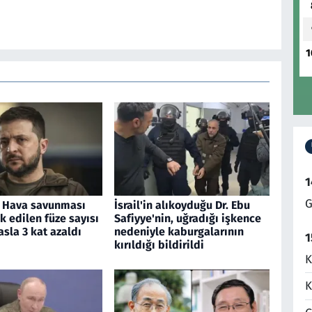
1
1
G
: Hava savunması
İsrail'in alıkoyduğu Dr. Ebu
ik edilen füze sayısı
Safiyye'nin, uğradığı işkence
asla 3 kat azaldı
nedeniyle kaburgalarının
1
kırıldığı bildirildi
K
K