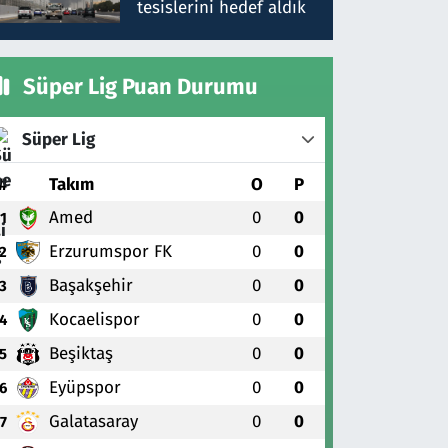
tesislerini hedef aldık
Süper Lig Puan Durumu
Süper Lig
#
Takım
O
P
Amed
0
0
1
Erzurumspor FK
0
0
2
Başakşehir
0
0
3
Kocaelispor
0
0
4
Beşiktaş
0
0
5
Eyüpspor
0
0
6
Galatasaray
0
0
7