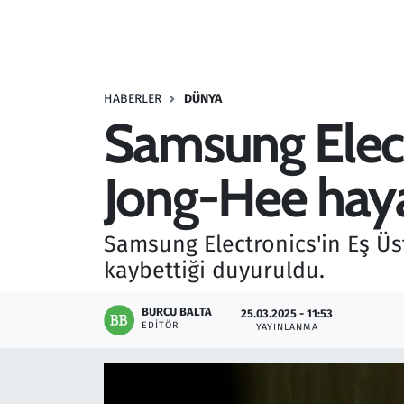
Resmi İlanlar
Rüya Tabirleri
HABERLER
DÜNYA
Samsung Electr
Sağlık
Jong-Hee haya
Savunma Sanayi
Seçim 2023
Samsung Electronics'in Eş Üst
kaybettiği duyuruldu.
Spor
BURCU BALTA
25.03.2025 - 11:53
Teknoloji ve Bilim
EDITÖR
YAYINLANMA
Televizyon