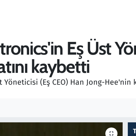
onics'in Eş Üst Yö
tını kaybetti
 Yöneticisi (Eş CEO) Han Jong-Hee'nin k