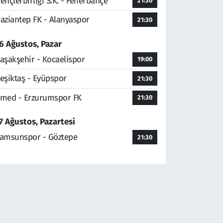
ençlerbirliği S.K. - Fenerbahçe
21:30
aziantep FK - Alanyaspor
21:30
6 Ağustos, Pazar
aşakşehir - Kocaelispor
19:00
eşiktaş - Eyüpspor
21:30
med - Erzurumspor FK
21:30
7 Ağustos, Pazartesi
amsunspor - Göztepe
21:30