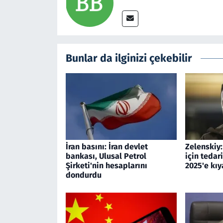
Bunlar da ilginizi çekebilir
İran basını: İran devlet
Zelenskiy
bankası, Ulusal Petrol
için tedar
Şirketi'nin hesaplarını
2025'e kıy
dondurdu