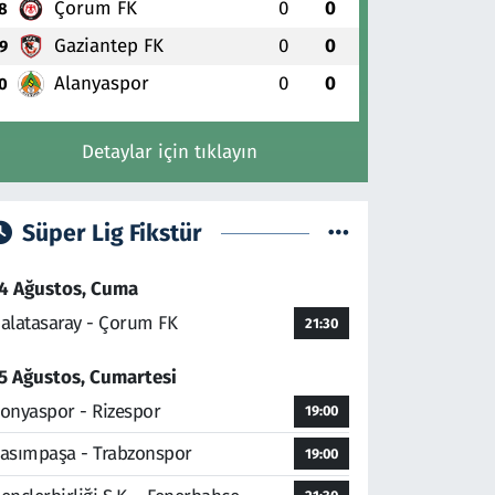
Çorum FK
0
0
8
Gaziantep FK
0
0
9
Alanyaspor
0
0
0
Detaylar için tıklayın
Süper Lig Fikstür
4 Ağustos, Cuma
alatasaray - Çorum FK
21:30
5 Ağustos, Cumartesi
onyaspor - Rizespor
19:00
asımpaşa - Trabzonspor
19:00