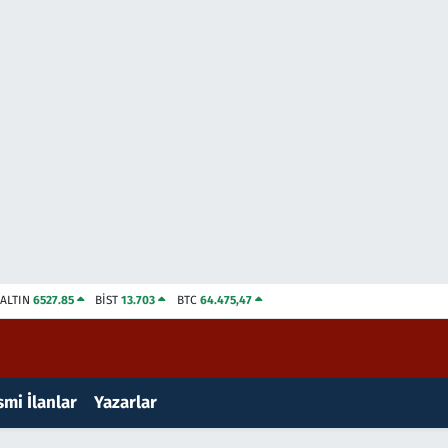
ALTIN
6527.85
BİST
13.703
BTC
64.475,47
mi İlanlar
Yazarlar