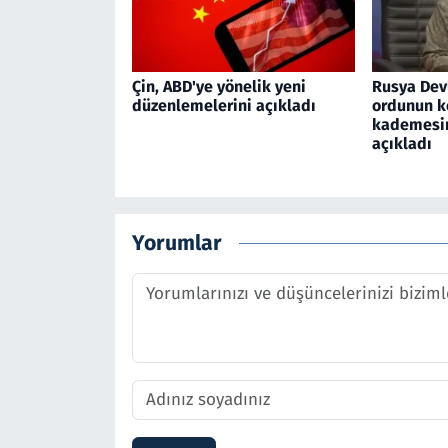
Çin, ABD'ye yönelik yeni
Rusya Devl
düzenlemelerini açıkladı
ordunun 
kademesin
açıkladı
Yorumlar