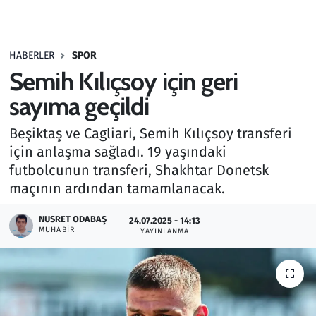
Gündem
HABERLER
SPOR
Haber
Semih Kılıçsoy için geri
Kültür Sanat
sayıma geçildi
Beşiktaş ve Cagliari, Semih Kılıçsoy transferi
Kurumsal Haberler
için anlaşma sağladı. 19 yaşındaki
futbolcunun transferi, Shakhtar Donetsk
Lezzet Durağı
maçının ardından tamamlanacak.
Memur ve Kamu
NUSRET ODABAŞ
24.07.2025 - 14:13
MUHABIR
YAYINLANMA
Otomobil
Oyun
Ramazan