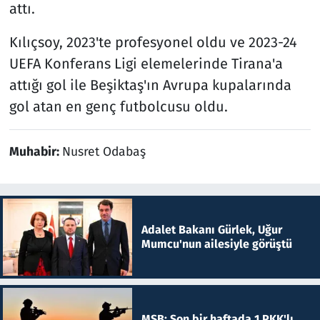
attı.
Kılıçsoy, 2023'te profesyonel oldu ve 2023-24
UEFA Konferans Ligi elemelerinde Tirana'a
attığı gol ile Beşiktaş'ın Avrupa kupalarında
gol atan en genç futbolcusu oldu.
Muhabir:
Nusret Odabaş
Adalet Bakanı Gürlek, Uğur
Mumcu'nun ailesiyle görüştü
MSB: Son bir haftada 1 PKK'lı