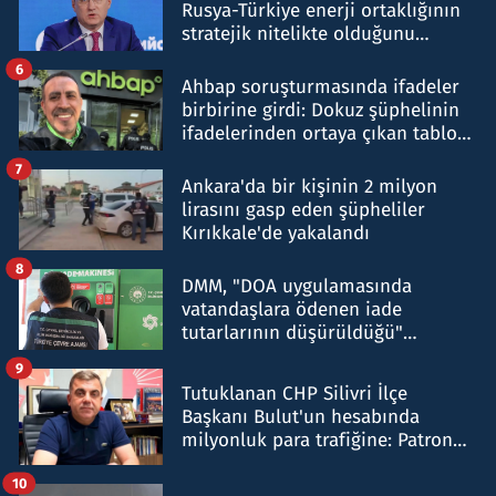
Rusya-Türkiye enerji ortaklığının
stratejik nitelikte olduğunu
belirtti
6
Ahbap soruşturmasında ifadeler
birbirine girdi: Dokuz şüphelinin
ifadelerinden ortaya çıkan tablo
şok etti
7
Ankara'da bir kişinin 2 milyon
lirasını gasp eden şüpheliler
Kırıkkale'de yakalandı
8
DMM, "DOA uygulamasında
vatandaşlara ödenen iade
tutarlarının düşürüldüğü"
iddiasını yalanladı
9
Tutuklanan CHP Silivri İlçe
Başkanı Bulut'un hesabında
milyonluk para trafiğine: Patron
talimat verdi, ben gönderdim
10