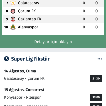
Galatasaray
0
0
7
Çorum FK
0
0
8
Gaziantep FK
0
0
9
Alanyaspor
0
0
10
Detaylar için tıklayın
Süper Lig Fikstür
14 Ağustos, Cuma
Galatasaray - Çorum FK
21:30
15 Ağustos, Cumartesi
Konyaspor - Rizespor
19:00