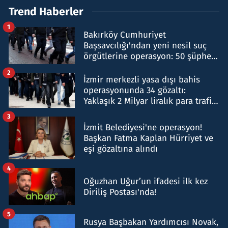
Trend Haberler
1
Bakırköy Cumhuriyet
Başsavcılığı'ndan yeni nesil suç
örgütlerine operasyon: 50 şüpheli
hakkında gözaltı kararı
2
İzmir merkezli yasa dışı bahis
operasyonunda 34 gözaltı:
Yaklaşık 2 Milyar liralık para trafiği
tespit edildi
3
İzmit Belediyesi'ne operasyon!
Başkan Fatma Kaplan Hürriyet ve
eşi gözaltına alındı
4
Oğuzhan Uğur’un ifadesi ilk kez
Diriliş Postası'nda!
5
Rusya Başbakan Yardımcısı Novak,