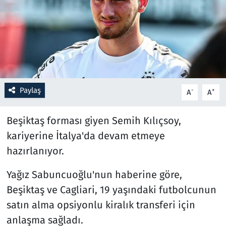
Resmi İlanlar
Rüya Tabirleri
Sağlık
Paylaş
-
+
A
A
Savunma Sanayi
Beşiktaş forması giyen Semih Kılıçsoy,
Seçim 2023
kariyerine İtalya'da devam etmeye
hazırlanıyor.
Spor
Yağız Sabuncuoğlu'nun haberine göre,
Teknoloji ve Bilim
Beşiktaş ve Cagliari, 19 yaşındaki futbolcunun
Televizyon
satın alma opsiyonlu kiralık transferi için
anlaşma sağladı.