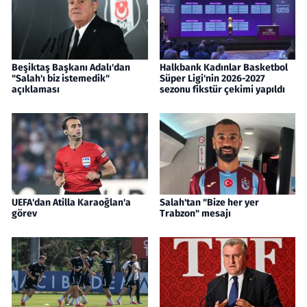
Beşiktaş Başkanı Adalı'dan
Halkbank Kadınlar Basketbol
"Salah'ı biz istemedik"
Süper Ligi'nin 2026-2027
açıklaması
sezonu fikstür çekimi yapıldı
UEFA'dan Atilla Karaoğlan'a
Salah'tan "Bize her yer
görev
Trabzon" mesajı