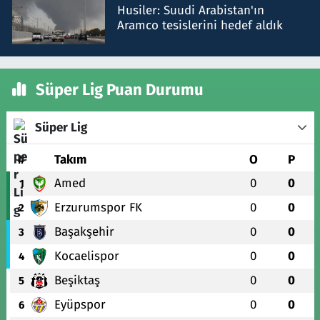
Husiler: Suudi Arabistan'ın
Aramco tesislerini hedef aldık
Süper Lig Puan Durumu
Süper Lig
#
Takım
O
P
Amed
0
0
1
Erzurumspor FK
0
0
2
Başakşehir
0
0
3
Kocaelispor
0
0
4
Beşiktaş
0
0
5
Eyüpspor
0
0
6