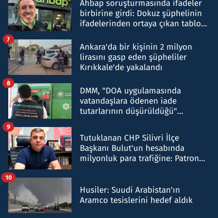
Ahbap soruşturmasında ifadeler
birbirine girdi: Dokuz şüphelinin
ifadelerinden ortaya çıkan tablo
şok etti
7
Ankara'da bir kişinin 2 milyon
lirasını gasp eden şüpheliler
Kırıkkale'de yakalandı
8
DMM, "DOA uygulamasında
vatandaşlara ödenen iade
tutarlarının düşürüldüğü"
iddiasını yalanladı
9
Tutuklanan CHP Silivri İlçe
Başkanı Bulut'un hesabında
milyonluk para trafiğine: Patron
talimat verdi, ben gönderdim
10
Husiler: Suudi Arabistan'ın
Aramco tesislerini hedef aldık