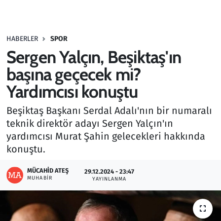
Gündem
HABERLER
SPOR
Haber
Sergen Yalçın, Beşiktaş'ın
Kültür Sanat
başına geçecek mi?
Yardımcısı konuştu
Kurumsal Haberler
Beşiktaş Başkanı Serdal Adalı'nın bir numaralı
Lezzet Durağı
teknik direktör adayı Sergen Yalçın'ın
yardımcısı Murat Şahin gelecekleri hakkında
Memur ve Kamu
konuştu.
Otomobil
MÜCAHID ATEŞ
29.12.2024 - 23:47
MUHABIR
YAYINLANMA
Oyun
Ramazan