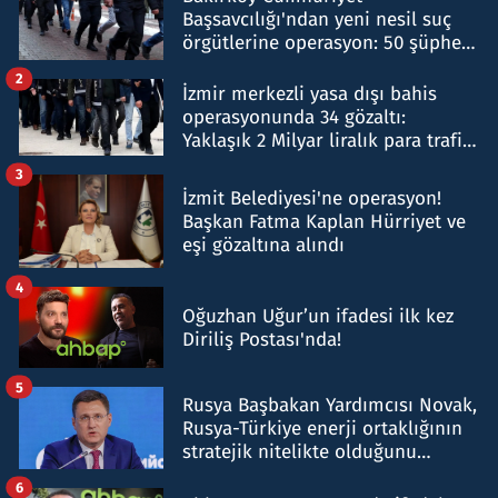
Başsavcılığı'ndan yeni nesil suç
örgütlerine operasyon: 50 şüpheli
hakkında gözaltı kararı
2
İzmir merkezli yasa dışı bahis
operasyonunda 34 gözaltı:
Yaklaşık 2 Milyar liralık para trafiği
tespit edildi
3
İzmit Belediyesi'ne operasyon!
Başkan Fatma Kaplan Hürriyet ve
eşi gözaltına alındı
4
Oğuzhan Uğur’un ifadesi ilk kez
Diriliş Postası'nda!
5
Rusya Başbakan Yardımcısı Novak,
Rusya-Türkiye enerji ortaklığının
stratejik nitelikte olduğunu
belirtti
6