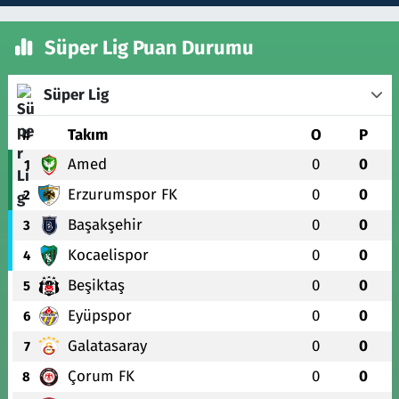
Süper Lig Puan Durumu
Süper Lig
#
Takım
O
P
Amed
0
0
1
Erzurumspor FK
0
0
2
Başakşehir
0
0
3
Kocaelispor
0
0
4
Beşiktaş
0
0
5
Eyüpspor
0
0
6
Galatasaray
0
0
7
Çorum FK
0
0
8