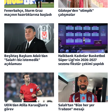
Fenerbahçe, Sturm Graz
Göztepe'den "olimpik"
maçının hazırlıklarına başladı
çalışmalar
Beşiktaş Başkanı Adalı'dan
Halkbank Kadınlar Basketbol
"Salah'ı biz istemedik"
Süper Ligi'nin 2026-2027
açıklaması
sezonu fikstür çekimi yapıldı
UEFA'dan Atilla Karaoğlan'a
Salah'tan "Bize her yer
görev
Trabzon" mesajı