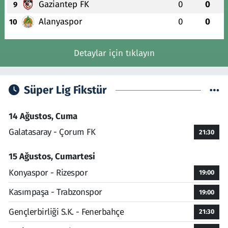
Gaziantep FK
0
0
9
Alanyaspor
0
0
10
Detaylar için tıklayın
Süper Lig Fikstür
14 Ağustos, Cuma
Galatasaray - Çorum FK
21:30
15 Ağustos, Cumartesi
Konyaspor - Rizespor
19:00
Kasımpaşa - Trabzonspor
19:00
Gençlerbirliği S.K. - Fenerbahçe
21:30