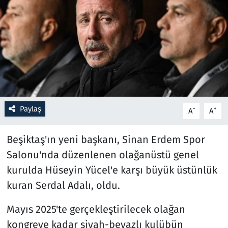
Resmi İlanlar
Rüya Tabirleri
Sağlık
Savunma Sanayi
Paylaş
-
+
A
A
Seçim 2023
Beşiktaş'ın yeni başkanı, Sinan Erdem Spor
Spor
Salonu'nda düzenlenen olağanüstü genel
kurulda Hüseyin Yücel'e karşı büyük üstünlük
Teknoloji ve Bilim
kuran Serdal Adalı, oldu.
Televizyon
Mayıs 2025'te gerçekleştirilecek olağan
kongreye kadar siyah-beyazlı kulübün