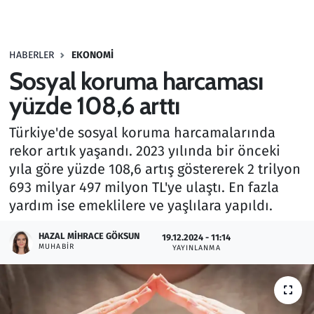
Gündem
HABERLER
EKONOMI
Haber
Sosyal koruma harcaması
Kültür Sanat
yüzde 108,6 arttı
Türkiye'de sosyal koruma harcamalarında
Kurumsal Haberler
rekor artık yaşandı. 2023 yılında bir önceki
yıla göre yüzde 108,6 artış göstererek 2 trilyon
Lezzet Durağı
693 milyar 497 milyon TL'ye ulaştı. En fazla
Memur ve Kamu
yardım ise emeklilere ve yaşlılara yapıldı.
HAZAL MIHRACE GÖKSUN
Otomobil
19.12.2024 - 11:14
MUHABIR
YAYINLANMA
Oyun
Ramazan