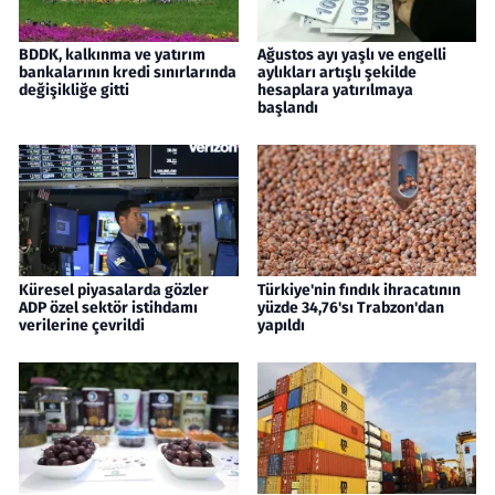
BDDK, kalkınma ve yatırım
Ağustos ayı yaşlı ve engelli
bankalarının kredi sınırlarında
aylıkları artışlı şekilde
değişikliğe gitti
hesaplara yatırılmaya
başlandı
Küresel piyasalarda gözler
Türkiye'nin fındık ihracatının
ADP özel sektör istihdamı
yüzde 34,76'sı Trabzon'dan
verilerine çevrildi
yapıldı