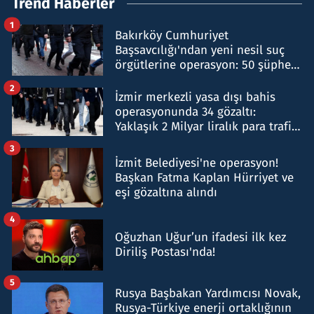
Trend Haberler
1
Bakırköy Cumhuriyet
Başsavcılığı'ndan yeni nesil suç
örgütlerine operasyon: 50 şüpheli
hakkında gözaltı kararı
2
İzmir merkezli yasa dışı bahis
operasyonunda 34 gözaltı:
Yaklaşık 2 Milyar liralık para trafiği
tespit edildi
3
İzmit Belediyesi'ne operasyon!
Başkan Fatma Kaplan Hürriyet ve
eşi gözaltına alındı
4
Oğuzhan Uğur’un ifadesi ilk kez
Diriliş Postası'nda!
5
Rusya Başbakan Yardımcısı Novak,
Rusya-Türkiye enerji ortaklığının