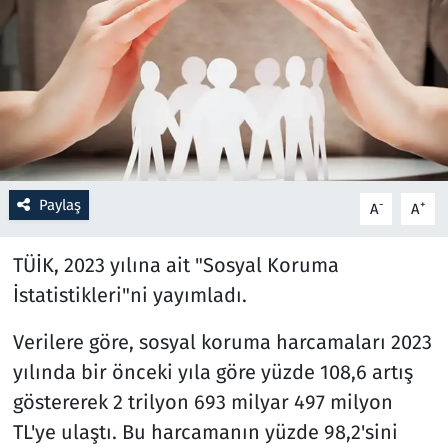
Resmi İlanlar
Rüya Tabirleri
Sağlık
Savunma Sanayi
Paylaş
-
+
A
A
Seçim 2023
TÜİK, 2023 yılına ait "Sosyal Koruma
İstatistikleri"ni yayımladı.
Spor
Verilere göre, sosyal koruma harcamaları 2023
Teknoloji ve Bilim
yılında bir önceki yıla göre yüzde 108,6 artış
göstererek 2 trilyon 693 milyar 497 milyon
Televizyon
TL'ye ulaştı. Bu harcamanın yüzde 98,2'sini