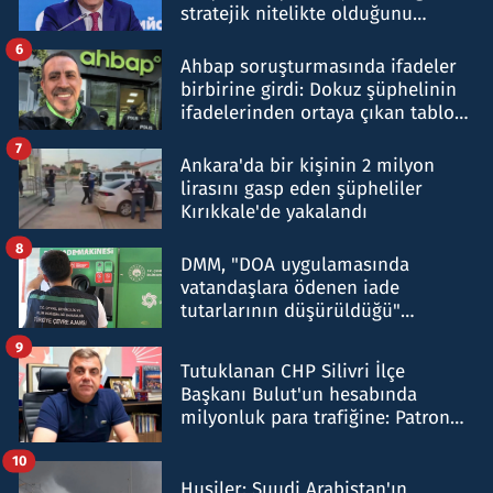
stratejik nitelikte olduğunu
belirtti
6
Ahbap soruşturmasında ifadeler
birbirine girdi: Dokuz şüphelinin
ifadelerinden ortaya çıkan tablo
şok etti
7
Ankara'da bir kişinin 2 milyon
lirasını gasp eden şüpheliler
Kırıkkale'de yakalandı
8
DMM, "DOA uygulamasında
vatandaşlara ödenen iade
tutarlarının düşürüldüğü"
iddiasını yalanladı
9
Tutuklanan CHP Silivri İlçe
Başkanı Bulut'un hesabında
milyonluk para trafiğine: Patron
talimat verdi, ben gönderdim
10
Husiler: Suudi Arabistan'ın