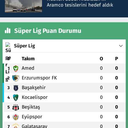
Aramco tesislerini hedef aldık
Süper Lig Puan Durumu
Süper Lig
#
Takım
O
P
Amed
0
0
1
Erzurumspor FK
0
0
2
Başakşehir
0
0
3
Kocaelispor
0
0
4
Beşiktaş
0
0
5
Eyüpspor
0
0
6
Galatasaray
0
0
7