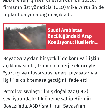
firmanın üst yöneticisi (CEO) Mike Wirth'ün de
toplantıda yer aldığını açıkladı.
Suudi Arabistan
öncülüğündeki Arap
Koalisyonu: Husilerin
Necran'a saldırılarında
11 sivil yaralandı
Beyaz Saray'dan bir yetkili de konuya ilişkin
açıklamasında, Trump'ın enerji sektörüyle
"yurt içi ve uluslararası enerji piyasalarıyla
ilgili" sık sık temasa geçtiğini ifade etti.
Petrol ve sıvılaştırılmış doğal gaz (LNG)
sevkiyatında kritik öneme sahip Hürmüz
Boğazı'nda, ABD/İsrail-İran Savaşı'nın