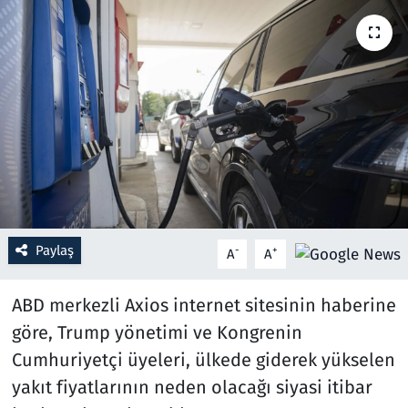
Resmi İlanlar
Rüya Tabirleri
Sağlık
Savunma Sanayi
Seçim 2023
Paylaş
-
+
A
A
Spor
ABD merkezli Axios internet sitesinin haberine
Teknoloji ve Bilim
göre, Trump yönetimi ve Kongrenin
Cumhuriyetçi üyeleri, ülkede giderek yükselen
Televizyon
yakıt fiyatlarının neden olacağı siyasi itibar