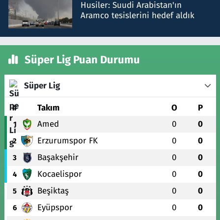
Husiler: Suudi Arabistan'ın
Aramco tesislerini hedef aldık
Süper Lig Puan Durumu
Süper Lig
#
Takım
O
P
Amed
0
0
1
Erzurumspor FK
0
0
2
Başakşehir
0
0
3
Kocaelispor
0
0
4
Beşiktaş
0
0
5
Eyüpspor
0
0
6