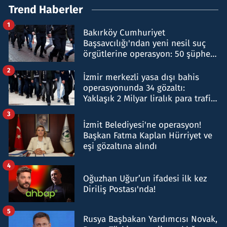
Trend Haberler
1
Bakırköy Cumhuriyet
Başsavcılığı'ndan yeni nesil suç
örgütlerine operasyon: 50 şüpheli
hakkında gözaltı kararı
2
İzmir merkezli yasa dışı bahis
operasyonunda 34 gözaltı:
Yaklaşık 2 Milyar liralık para trafiği
tespit edildi
3
İzmit Belediyesi'ne operasyon!
Başkan Fatma Kaplan Hürriyet ve
eşi gözaltına alındı
4
Oğuzhan Uğur’un ifadesi ilk kez
Diriliş Postası'nda!
5
Rusya Başbakan Yardımcısı Novak,