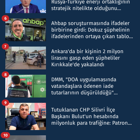
Rusya-Türkiye enerji ortaklığının
stratejik nitelikte olduğunu
belirtti
6
Ahbap soruşturmasında ifadeler
birbirine girdi: Dokuz şüphelinin
ifadelerinden ortaya çıkan tablo
şok etti
7
Ankara'da bir kişinin 2 milyon
lirasını gasp eden şüpheliler
Kırıkkale'de yakalandı
8
DMM, "DOA uygulamasında
vatandaşlara ödenen iade
tutarlarının düşürüldüğü"
iddiasını yalanladı
9
Tutuklanan CHP Silivri İlçe
Başkanı Bulut'un hesabında
milyonluk para trafiğine: Patron
talimat verdi, ben gönderdim
10