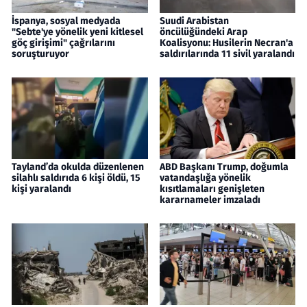
İspanya, sosyal medyada
Suudi Arabistan
"Sebte'ye yönelik yeni kitlesel
öncülüğündeki Arap
göç girişimi" çağrılarını
Koalisyonu: Husilerin Necran'a
soruşturuyor
saldırılarında 11 sivil yaralandı
Tayland’da okulda düzenlenen
ABD Başkanı Trump, doğumla
silahlı saldırıda 6 kişi öldü, 15
vatandaşlığa yönelik
kişi yaralandı
kısıtlamaları genişleten
kararnameler imzaladı