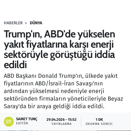
Gündem
HABERLER
DÜNYA
Haber
Trump'ın, ABD'de yükselen
Kültür Sanat
yakıt fiyatlarına karşı enerji
sektörüyle görüştüğü iddia
Kurumsal Haberler
edildi
Lezzet Durağı
ABD Başkanı Donald Trump'ın, ülkede yakıt
fiyatlarının ABD/İsrail-İran Savaşı'nın
Memur ve Kamu
ardından yükselmesi nedeniyle enerji
sektöründen firmaların yöneticileriyle Beyaz
Otomobil
Saray'da bir araya geldiği iddia edildi.
Oyun
SAMET TUNÇ
29.04.2026 - 15:52
1 DK
EDITÖR
YAYINLANMA
OKUNMA SÜRESI
Ramazan