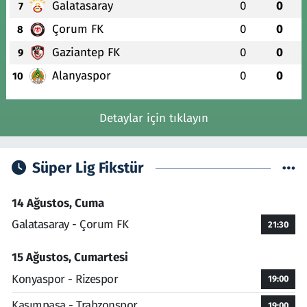
Galatasaray
0
0
7
Çorum FK
0
0
8
Gaziantep FK
0
0
9
Alanyaspor
0
0
10
Detaylar için tıklayın
Süper Lig Fikstür
14 Ağustos, Cuma
Galatasaray - Çorum FK
21:30
15 Ağustos, Cumartesi
Konyaspor - Rizespor
19:00
Kasımpaşa - Trabzonspor
19:00