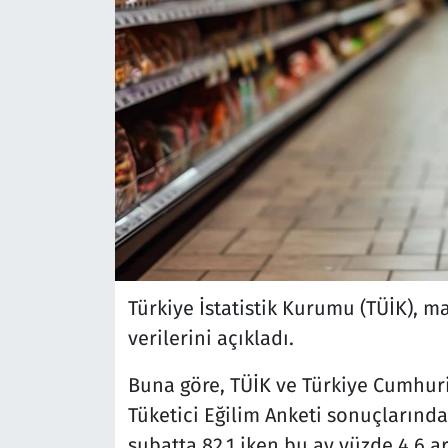
Türkiye İstatistik Kurumu (TÜİK), ma
verilerini açıkladı.
Buna göre, TÜİK ve Türkiye Cumhuri
Tüketici Eğilim Anketi sonuçlarınd
şubatta 82,1 iken bu ay yüzde 4,6 art