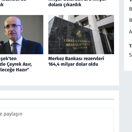
ak
dolara çıkardık
B
B
A
1
S
şek'ten
Merkez Bankası rezervleri
zle Çeyrek Asır,
164,4 milyar dolar oldu
leceğe Hazır"