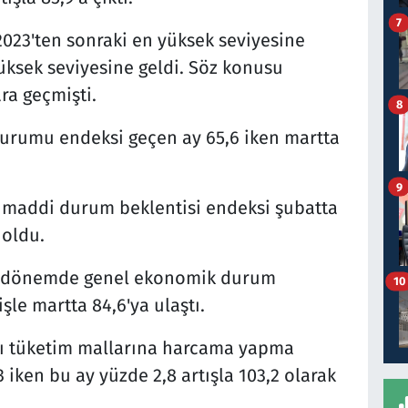
7
023'ten sonraki en yüksek seviyesine
üksek seviyesine geldi. Söz konusu
ra geçmişti.
8
rumu endeksi geçen ay 65,6 iken martta
9
 maddi durum beklentisi endeksi şubatta
 oldu.
lık dönemde genel ekonomik durum
10
şle martta 84,6'ya ulaştı.
lı tüketim mallarına harcama yapma
 iken bu ay yüzde 2,8 artışla 103,2 olarak