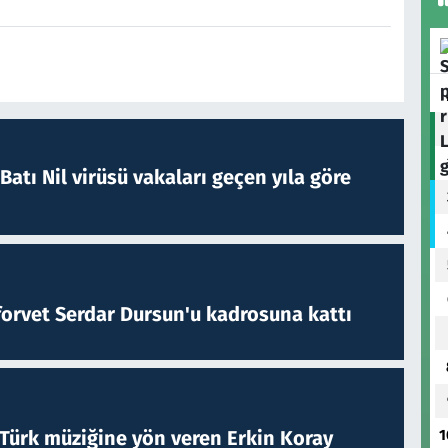
atı Nil virüsü vakaları geçen yıla göre
forvet Serdar Dursun'u kadrosuna kattı
1
 Türk müziğine yön veren Erkin Koray