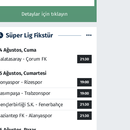
Detaylar için tıklayın
Süper Lig Fikstür
4 Ağustos, Cuma
alatasaray - Çorum FK
21:30
5 Ağustos, Cumartesi
onyaspor - Rizespor
19:00
asımpaşa - Trabzonspor
19:00
ençlerbirliği S.K. - Fenerbahçe
21:30
aziantep FK - Alanyaspor
21:30
6 Ağustos, Pazar