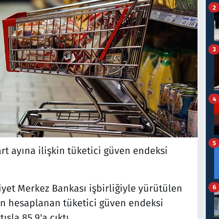
2
3
4
5
rt ayına ilişkin tüketici güven endeksi
yet Merkez Bankası işbirliğiyle yürütülen
6
an hesaplanan tüketici güven endeksi
ışla 85,9'a çıktı.