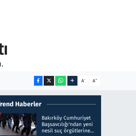
tı
.
-
+
A
A
Trend Haberler
Bakırköy Cumhuriyet
Başsavcılığı'ndan yeni
nesil suç örgütlerine