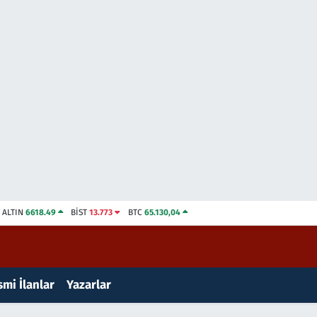
ALTIN
6618.49
BİST
13.773
BTC
65.130,04
mi İlanlar
Yazarlar