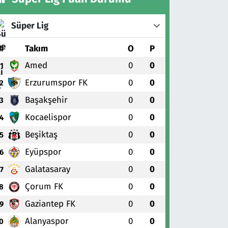
Süper Lig
#
Takım
O
P
Amed
0
0
1
Erzurumspor FK
0
0
2
Başakşehir
0
0
3
Kocaelispor
0
0
4
Beşiktaş
0
0
5
Eyüpspor
0
0
6
Galatasaray
0
0
7
Çorum FK
0
0
8
Gaziantep FK
0
0
9
Alanyaspor
0
0
0