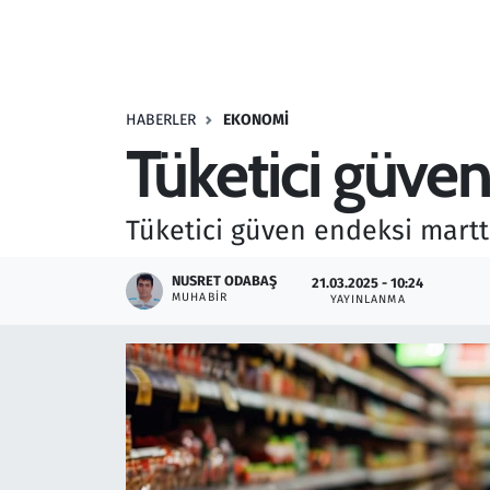
Resmi İlanlar
Rüya Tabirleri
HABERLER
EKONOMI
Tüketici güven
Sağlık
Savunma Sanayi
Tüketici güven endeksi martta
Seçim 2023
NUSRET ODABAŞ
21.03.2025 - 10:24
MUHABIR
YAYINLANMA
Spor
Teknoloji ve Bilim
Televizyon