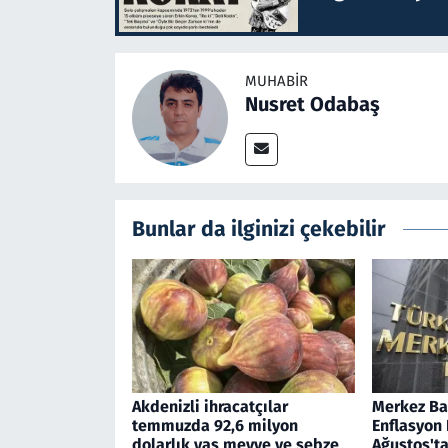
MUHABIR
Nusret Odabaş
Bunlar da ilginizi çekebilir
Akdenizli ihracatçılar
Merkez Ban
temmuzda 92,6 milyon
Enflasyon
dolarlık yaş meyve ve sebze
Ağustos'ta