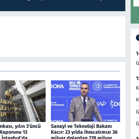
1
G
1
K
K
G
G
kası, yılın 3'üncü
Sanayi ve Teknoloji Bakanı
 Raporunu 13
Kacır: 23 yılda ihracatımızı 36
 İstanbul'da
milyar dolardan 278 milyar
1