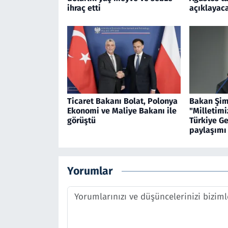
ihraç etti
açıklayac
Ticaret Bakanı Bolat, Polonya
Bakan Şim
Ekonomi ve Maliye Bakanı ile
"Milletimi
görüştü
Türkiye Ge
paylaşımı
Yorumlar