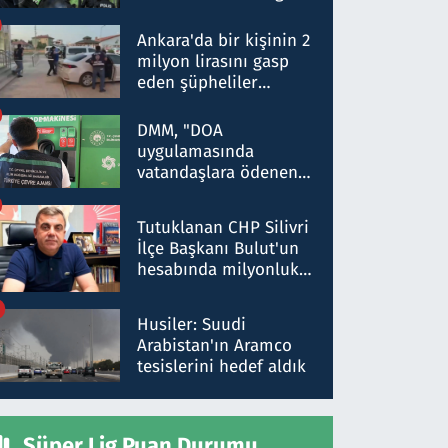
Dokuz şüphelinin
ifadelerinden ortaya
Ankara'da bir kişinin 2
çıkan tablo şok etti
milyon lirasını gasp
eden şüpheliler
Kırıkkale'de yakalandı
DMM, "DOA
uygulamasında
vatandaşlara ödenen
iade tutarlarının
düşürüldüğü" iddiasını
Tutuklanan CHP Silivri
yalanladı
İlçe Başkanı Bulut'un
hesabında milyonluk
para trafiğine: Patron
talimat verdi, ben
Husiler: Suudi
gönderdim
Arabistan'ın Aramco
tesislerini hedef aldık
Süper Lig Puan Durumu