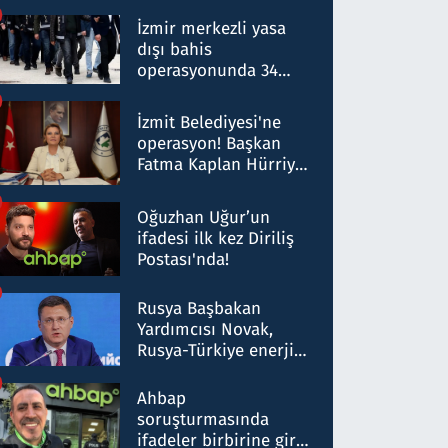
operasyon: 50 şüpheli
hakkında gözaltı kararı
İzmir merkezli yasa
dışı bahis
operasyonunda 34
gözaltı: Yaklaşık 2
Milyar liralık para
İzmit Belediyesi'ne
trafiği tespit edildi
operasyon! Başkan
Fatma Kaplan Hürriyet
ve eşi gözaltına alındı
Oğuzhan Uğur’un
ifadesi ilk kez Diriliş
Postası'nda!
Rusya Başbakan
Yardımcısı Novak,
Rusya-Türkiye enerji
ortaklığının stratejik
nitelikte olduğunu
Ahbap
belirtti
soruşturmasında
ifadeler birbirine girdi: