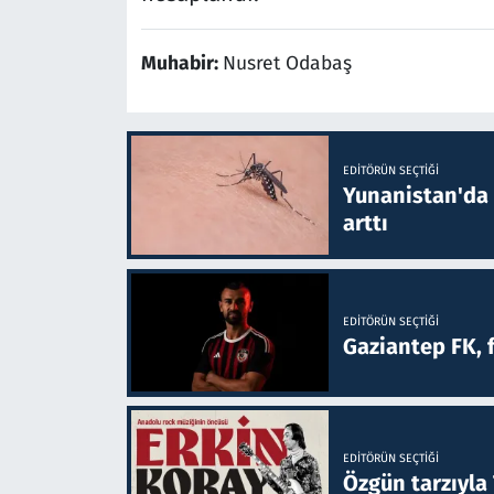
Muhabir:
Nusret Odabaş
EDITÖRÜN SEÇTIĞI
Yunanistan'da B
arttı
EDITÖRÜN SEÇTIĞI
Gaziantep FK, 
EDITÖRÜN SEÇTIĞI
Özgün tarzıyla