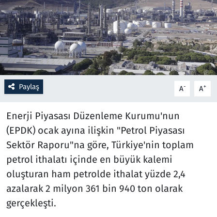
Resmi İlanlar
Rüya Tabirleri
Sağlık
Paylaş
-
+
A
A
Savunma Sanayi
Enerji Piyasası Düzenleme Kurumu'nun
Seçim 2023
(EPDK) ocak ayına ilişkin "Petrol Piyasası
Sektör Raporu"na göre, Türkiye'nin toplam
Spor
petrol ithalatı içinde en büyük kalemi
Teknoloji ve Bilim
oluşturan ham petrolde ithalat yüzde 2,4
azalarak 2 milyon 361 bin 940 ton olarak
Televizyon
gerçekleşti.