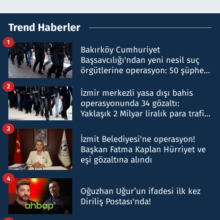
Trend Haberler
1
Bakırköy Cumhuriyet
Başsavcılığı'ndan yeni nesil suç
örgütlerine operasyon: 50 şüpheli
hakkında gözaltı kararı
2
İzmir merkezli yasa dışı bahis
operasyonunda 34 gözaltı:
Yaklaşık 2 Milyar liralık para trafiği
tespit edildi
3
İzmit Belediyesi'ne operasyon!
Başkan Fatma Kaplan Hürriyet ve
eşi gözaltına alındı
4
Oğuzhan Uğur’un ifadesi ilk kez
Diriliş Postası'nda!