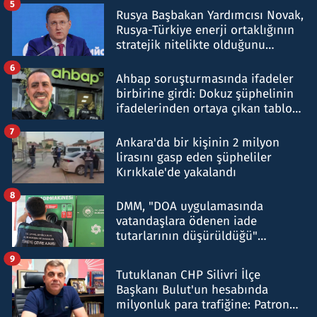
5
Rusya Başbakan Yardımcısı Novak,
Rusya-Türkiye enerji ortaklığının
stratejik nitelikte olduğunu
belirtti
6
Ahbap soruşturmasında ifadeler
birbirine girdi: Dokuz şüphelinin
ifadelerinden ortaya çıkan tablo
şok etti
7
Ankara'da bir kişinin 2 milyon
lirasını gasp eden şüpheliler
Kırıkkale'de yakalandı
8
DMM, "DOA uygulamasında
vatandaşlara ödenen iade
tutarlarının düşürüldüğü"
iddiasını yalanladı
9
Tutuklanan CHP Silivri İlçe
Başkanı Bulut'un hesabında
milyonluk para trafiğine: Patron