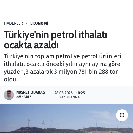
Gündem
HABERLER
EKONOMI
Haber
Türkiye'nin petrol ithalatı
Kültür Sanat
ocakta azaldı
Türkiye'nin toplam petrol ve petrol ürünleri
Kurumsal Haberler
ithalatı, ocakta önceki yılın aynı ayına göre
yüzde 1,3 azalarak 3 milyon 781 bin 288 ton
Lezzet Durağı
oldu.
Memur ve Kamu
NUSRET ODABAŞ
28.03.2025 - 10:25
MUHABIR
YAYINLANMA
Otomobil
Oyun
Ramazan