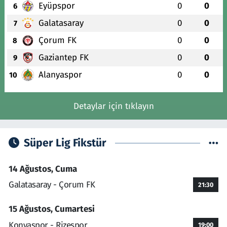
Eyüpspor
0
0
6
Galatasaray
0
0
7
Çorum FK
0
0
8
Gaziantep FK
0
0
9
Alanyaspor
0
0
10
Detaylar için tıklayın
Süper Lig Fikstür
14 Ağustos, Cuma
Galatasaray - Çorum FK
21:30
15 Ağustos, Cumartesi
Konyaspor - Rizespor
19:00