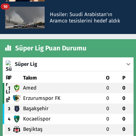
talimat verdi, ben gönderdim
10
Husiler: Suudi Arabistan'ın
Aramco tesislerini hedef aldık
Süper Lig Puan Durumu
Süper Lig
#
Takım
O
P
Amed
0
0
1
Erzurumspor FK
0
0
2
Başakşehir
0
0
3
Kocaelispor
0
0
4
Beşiktaş
0
0
5