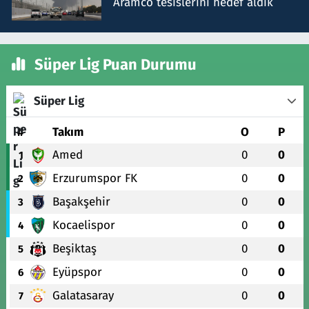
Aramco tesislerini hedef aldık
Süper Lig Puan Durumu
Süper Lig
#
Takım
O
P
Amed
0
0
1
Erzurumspor FK
0
0
2
Başakşehir
0
0
3
Kocaelispor
0
0
4
Beşiktaş
0
0
5
Eyüpspor
0
0
6
Galatasaray
0
0
7