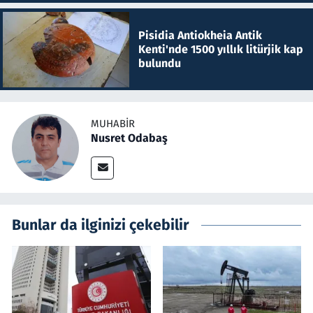
Pisidia Antiokheia Antik
Kenti'nde 1500 yıllık litürjik kap
bulundu
MUHABIR
Nusret Odabaş
Bunlar da ilginizi çekebilir