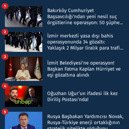
1
Bakırköy Cumhuriyet
Başsavcılığı'ndan yeni nesil suç
örgütlerine operasyon: 50 şüpheli
hakkında gözaltı kararı
2
İzmir merkezli yasa dışı bahis
operasyonunda 34 gözaltı:
Yaklaşık 2 Milyar liralık para trafiği
tespit edildi
3
İzmit Belediyesi'ne operasyon!
Başkan Fatma Kaplan Hürriyet ve
eşi gözaltına alındı
4
Oğuzhan Uğur’un ifadesi ilk kez
Diriliş Postası'nda!
5
Rusya Başbakan Yardımcısı Novak,
Rusya-Türkiye enerji ortaklığının
stratejik nitelikte olduğunu