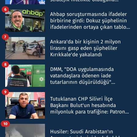
belirtti
6
Ahbap soruşturmasında ifadeler
birbirine girdi: Dokuz şüphelinin
ifadelerinden ortaya çıkan tablo
şok etti
7
Ankara'da bir kişinin 2 milyon
lirasını gasp eden şüpheliler
Kırıkkale'de yakalandı
8
DMM, "DOA uygulamasında
vatandaşlara ödenen iade
tutarlarının düşürüldüğü"
iddiasını yalanladı
9
Tutuklanan CHP Silivri İlçe
Başkanı Bulut'un hesabında
milyonluk para trafiğine: Patron
talimat verdi, ben gönderdim
10
Husiler: Suudi Arabistan'ın