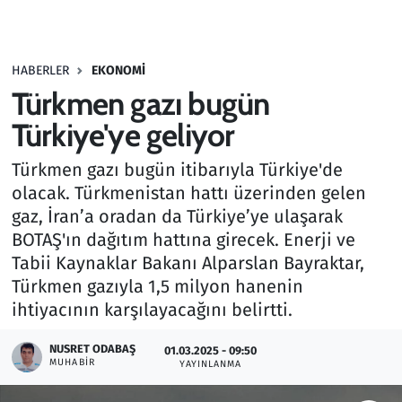
Gündem
HABERLER
EKONOMI
Haber
Türkmen gazı bugün
Kültür Sanat
Türkiye'ye geliyor
Türkmen gazı bugün itibarıyla Türkiye'de
Kurumsal Haberler
olacak. Türkmenistan hattı üzerinden gelen
gaz, İran’a oradan da Türkiye’ye ulaşarak
Lezzet Durağı
BOTAŞ'ın dağıtım hattına girecek. Enerji ve
Memur ve Kamu
Tabii Kaynaklar Bakanı Alparslan Bayraktar,
Türkmen gazıyla 1,5 milyon hanenin
Otomobil
ihtiyacının karşılayacağını belirtti.
NUSRET ODABAŞ
Oyun
01.03.2025 - 09:50
MUHABIR
YAYINLANMA
Ramazan