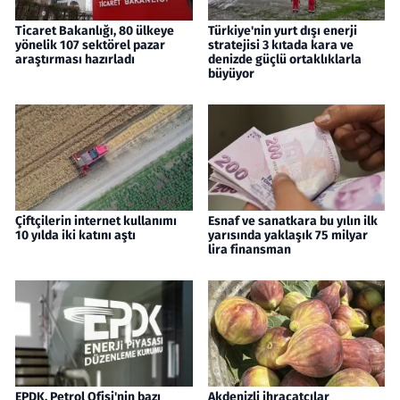
Ticaret Bakanlığı, 80 ülkeye
Türkiye'nin yurt dışı enerji
yönelik 107 sektörel pazar
stratejisi 3 kıtada kara ve
araştırması hazırladı
denizde güçlü ortaklıklarla
büyüyor
Çiftçilerin internet kullanımı
Esnaf ve sanatkara bu yılın ilk
10 yılda iki katını aştı
yarısında yaklaşık 75 milyar
lira finansman
EPDK, Petrol Ofisi'nin bazı
Akdenizli ihracatçılar