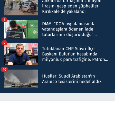
Ankara'da bir kişinin 2 milyon
lirasını gasp eden şüpheliler
Kırıkkale'de yakalandı
8
DMM, "DOA uygulamasında
vatandaşlara ödenen iade
tutarlarının düşürüldüğü"
iddiasını yalanladı
9
Tutuklanan CHP Silivri İlçe
Başkanı Bulut'un hesabında
milyonluk para trafiğine: Patron
talimat verdi, ben gönderdim
10
Husiler: Suudi Arabistan'ın
Aramco tesislerini hedef aldık