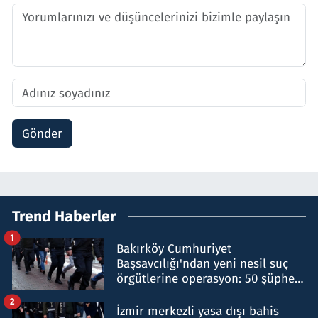
Gönder
Trend Haberler
1
Bakırköy Cumhuriyet
Başsavcılığı'ndan yeni nesil suç
örgütlerine operasyon: 50 şüpheli
hakkında gözaltı kararı
2
İzmir merkezli yasa dışı bahis