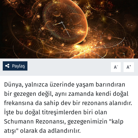
Resmi İlanlar
Rüya Tabirleri
Sağlık
Savunma Sanayi
Paylaş
-
+
A
A
Seçim 2023
Dünya, yalnızca üzerinde yaşam barındıran
Spor
bir gezegen değil, aynı zamanda kendi doğal
frekansına da sahip dev bir rezonans alanıdır.
Teknoloji ve Bilim
İşte bu doğal titreşimlerden biri olan
Schumann Rezonansı, gezegenimizin "kalp
Televizyon
atışı" olarak da adlandırılır.