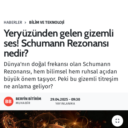
Gündem
HABERLER
BILIM VE TEKNOLOJI
Haber
Yeryüzünden gelen gizemli
Kültür Sanat
ses! Schumann Rezonansı
nedir?
Kurumsal Haberler
Dünya'nın doğal frekansı olan Schumann
Lezzet Durağı
Rezonansı, hem bilimsel hem ruhsal açıdan
büyük önem taşıyor. Peki bu gizemli titreşim
Memur ve Kamu
ne anlama geliyor?
Otomobil
BERFIN BITIRIM
29.04.2025 - 09:30
MUHABIR
YAYINLANMA
Oyun
Ramazan