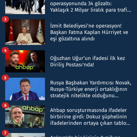
operasyonunda 34 gözaltı:
Yaklaşık 2 Milyar liralık para trafiği
tespit edildi
3
İzmit Belediyesi'ne operasyon!
Başkan Fatma Kaplan Hürriyet ve
eşi gözaltına alındı
4
Oğuzhan Uğur’un ifadesi ilk kez
Diriliş Postası'nda!
5
Rusya Başbakan Yardımcısı Novak,
Rusya-Türkiye enerji ortaklığının
stratejik nitelikte olduğunu
belirtti
6
Ahbap soruşturmasında ifadeler
birbirine girdi: Dokuz şüphelinin
ifadelerinden ortaya çıkan tablo
şok etti
7