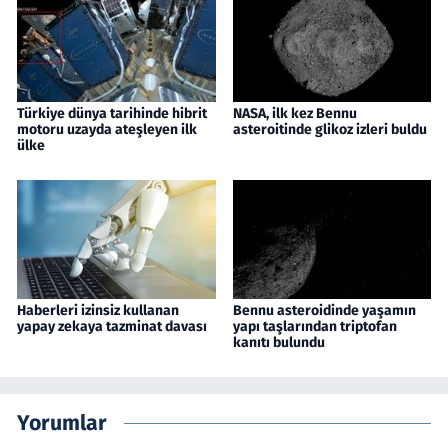
Türkiye dünya tarihinde hibrit
NASA, ilk kez Bennu
motoru uzayda ateşleyen ilk
asteroitinde glikoz izleri buldu
ülke
Haberleri izinsiz kullanan
Bennu asteroidinde yaşamın
yapay zekaya tazminat davası
yapı taşlarından triptofan
kanıtı bulundu
Yorumlar