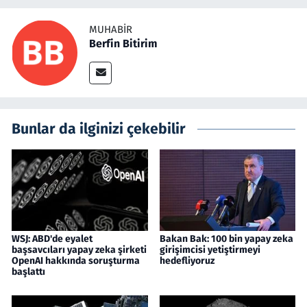
MUHABIR
Berfin Bitirim
Bunlar da ilginizi çekebilir
WSJ: ABD'de eyalet
Bakan Bak: 100 bin yapay zeka
başsavcıları yapay zeka şirketi
girişimcisi yetiştirmeyi
OpenAI hakkında soruşturma
hedefliyoruz
başlattı