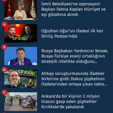
İzmit Belediyesi'ne operasyon!
Başkan Fatma Kaplan Hürriyet ve
eşi gözaltına alındı
4
Oğuzhan Uğur’un ifadesi ilk kez
Diriliş Postası'nda!
5
Rusya Başbakan Yardımcısı Novak,
Rusya-Türkiye enerji ortaklığının
stratejik nitelikte olduğunu
belirtti
6
Ahbap soruşturmasında ifadeler
birbirine girdi: Dokuz şüphelinin
ifadelerinden ortaya çıkan tablo
şok etti
7
Ankara'da bir kişinin 2 milyon
lirasını gasp eden şüpheliler
Kırıkkale'de yakalandı