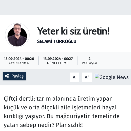
Gündem
Haber
Yeter ki siz üretin!
Kültür Sanat
SELAMI TÜRKOĞLU
Kurumsal Haberler
13.09.2024 - 00:26
13.09.2024 - 00:27
2
YAYINLANMA
GÜNCELLEME
PAYLAŞIM
Lezzet Durağı
Paylaş
-
+
A
A
Memur ve Kamu
Çiftçi dertli; tarım alanında üretim yapan
Otomobil
küçük ve orta ölçekli aile işletmeleri hayal
Oyun
kırıklığı yaşıyor. Bu mağduriyetin temelinde
yatan sebep nedir? Plansızlık!
Ramazan