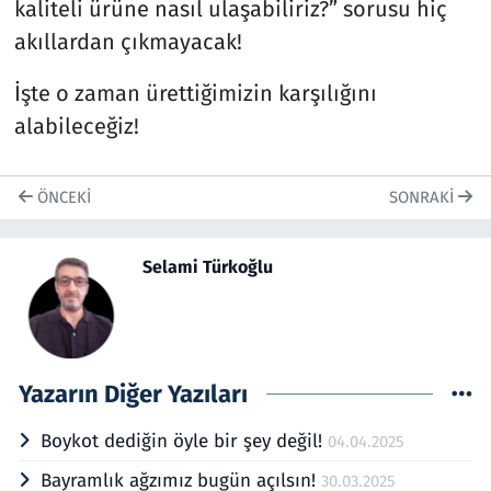
kaliteli ürüne nasıl ulaşabiliriz?” sorusu hiç
akıllardan çıkmayacak!
İşte o zaman ürettiğimizin karşılığını
alabileceğiz!
ÖNCEKI
SONRAKI
Selami Türkoğlu
Yazarın Diğer Yazıları
Boykot dediğin öyle bir şey değil!
04.04.2025
Bayramlık ağzımız bugün açılsın!
30.03.2025