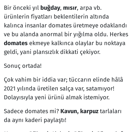
Bir önceki yıl
buğday
,
mısır
, arpa vb.
Resmi İlanlar
ürünlerin fiyatları beklentilerin altında
kalınca insanlar domates üretmeye odaklandı
Rüya Tabirleri
ve bu alanda anormal bir yığılma oldu. Herkes
domates
ekmeye kalkınca olaylar bu noktaya
Sağlık
geldi, yani plansızlık dikkati çekiyor.
Savunma Sanayi
Sonuç ortada!
Seçim 2023
Çok vahim bir iddia var; tüccarın elinde hâlâ
2021 yılında üretilen salça var, satamıyor!
Spor
Dolayısıyla yeni ürünü almak istemiyor.
Teknoloji ve Bilim
Sadece domates mi?
Kavun, karpuz
tarlaları
Televizyon
da aynı kaderi paylaştı!