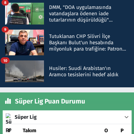
8
DMM, "DOA uygulamasında
vatandaşlara ödenen iade
tutarlarının düşürüldüğü"
iddiasını yalanladı
9
Tutuklanan CHP Silivri İlçe
Başkanı Bulut'un hesabında
milyonluk para trafiğine: Patron
talimat verdi, ben gönderdim
10
Husiler: Suudi Arabistan'ın
Aramco tesislerini hedef aldık
Süper Lig Puan Durumu
Süper Lig
#
Takım
O
P