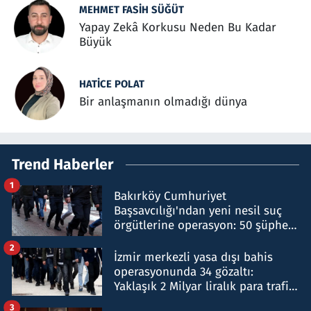
MEHMET FASIH SÜĞÜT
Yapay Zekâ Korkusu Neden Bu Kadar
Büyük
HATICE POLAT
Bir anlaşmanın olmadığı dünya
Trend Haberler
1
Bakırköy Cumhuriyet
Başsavcılığı'ndan yeni nesil suç
örgütlerine operasyon: 50 şüpheli
hakkında gözaltı kararı
2
İzmir merkezli yasa dışı bahis
operasyonunda 34 gözaltı:
Yaklaşık 2 Milyar liralık para trafiği
tespit edildi
3