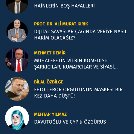
HAİNLERİN BOŞ HAYALLERİ
PROF. DR. ALI MURAT KIRIK
DİJİTAL SAVAŞLAR ÇAĞINDA VERİYE NASIL
HAKİM OLACAĞIZ?
MEHMET DEMIR
MUHALEFETİN VİTRİN KOMEDİSİ:
ŞARKICILAR, KUMARCILAR VE SİYASİ
İLLÜZYONLAR
BILAL ÖZBILGE
FETÖ TERÖR ÖRGÜTÜNÜN MASKESİ BİR
KEZ DAHA DÜŞTÜ!
MEHTAP YILMAZ
DAVUTOĞLU VE CYP’li ÖZGÜRÜS