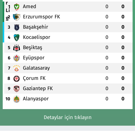
Amed
0
0
1
Erzurumspor FK
0
0
2
Başakşehir
0
0
3
Kocaelispor
0
0
4
Beşiktaş
0
0
5
Eyüpspor
0
0
6
Galatasaray
0
0
7
Çorum FK
0
0
8
Gaziantep FK
0
0
9
Alanyaspor
0
0
10
Detaylar için tıklayın