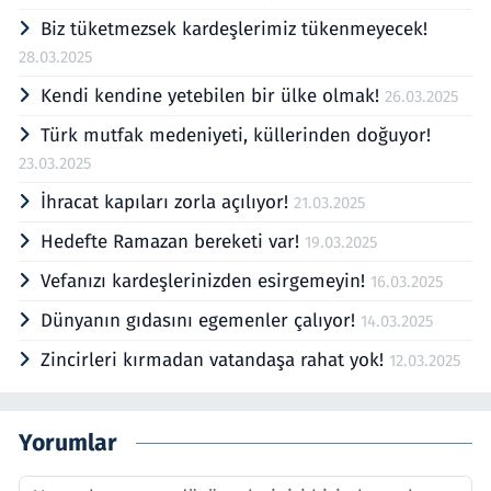
Biz tüketmezsek kardeşlerimiz tükenmeyecek!
28.03.2025
Kendi kendine yetebilen bir ülke olmak!
26.03.2025
Türk mutfak medeniyeti, küllerinden doğuyor!
23.03.2025
İhracat kapıları zorla açılıyor!
21.03.2025
Hedefte Ramazan bereketi var!
19.03.2025
Vefanızı kardeşlerinizden esirgemeyin!
16.03.2025
Dünyanın gıdasını egemenler çalıyor!
14.03.2025
Zincirleri kırmadan vatandaşa rahat yok!
12.03.2025
Yorumlar