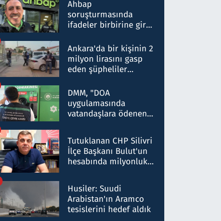
nitelikte olduğunu
Ahbap
belirtti
soruşturmasında
ifadeler birbirine girdi:
Dokuz şüphelinin
ifadelerinden ortaya
Ankara'da bir kişinin 2
çıkan tablo şok etti
milyon lirasını gasp
eden şüpheliler
Kırıkkale'de yakalandı
DMM, "DOA
uygulamasında
vatandaşlara ödenen
iade tutarlarının
düşürüldüğü" iddiasını
Tutuklanan CHP Silivri
yalanladı
İlçe Başkanı Bulut'un
hesabında milyonluk
para trafiğine: Patron
talimat verdi, ben
Husiler: Suudi
gönderdim
Arabistan'ın Aramco
tesislerini hedef aldık