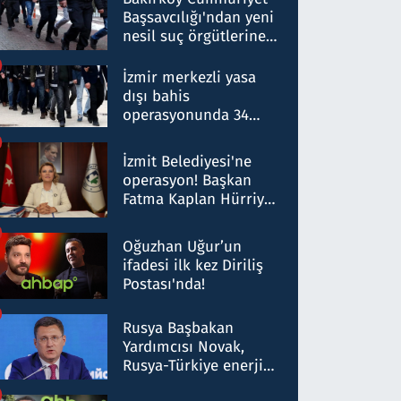
Başsavcılığı'ndan yeni
nesil suç örgütlerine
operasyon: 50 şüpheli
hakkında gözaltı kararı
İzmir merkezli yasa
dışı bahis
operasyonunda 34
gözaltı: Yaklaşık 2
Milyar liralık para
İzmit Belediyesi'ne
trafiği tespit edildi
operasyon! Başkan
Fatma Kaplan Hürriyet
ve eşi gözaltına alındı
Oğuzhan Uğur’un
ifadesi ilk kez Diriliş
Postası'nda!
Rusya Başbakan
Yardımcısı Novak,
Rusya-Türkiye enerji
ortaklığının stratejik