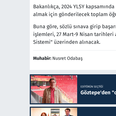
Bakanlıkça, 2024 YLSY kapsamında b
almak için gönderilecek toplam öğre
Buna göre, sözlü sınava girip başar
işlemleri, 27 Mart-9 Nisan tarihler
Sistemi" üzerinden alınacak.
Muhabir:
Nusret Odabaş
EDITÖRÜN SEÇTIĞI
Göztepe'den "o