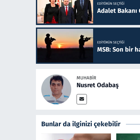
EDITÖRÜN SEÇTIĞI
Adalet Bakanı 
EDITÖRÜN SEÇTIĞI
MSB: Son bir ha
MUHABIR
Nusret Odabaş
Bunlar da ilginizi çekebilir