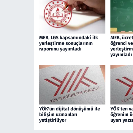
MEB, LGS kapsamındaki ilk
MEB, ücret
yerleştirme sonuçlarının
öğrenci ve
raporunu yayımladı
yerleştir
yayımladı
YÖK'ün dijital dönüşümü ile
YÖK'ten va
bilişim uzmanları
öğrenim üc
yetiştiriliyor
uyarı yazıs