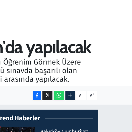
n'da yapılacak
stü Öğrenim Görmek Üzere
ü sınavda başarılı olan
i arasında yapılacak.
-
+
A
A
Trend Haberler
Bakırköy Cumhuriyet