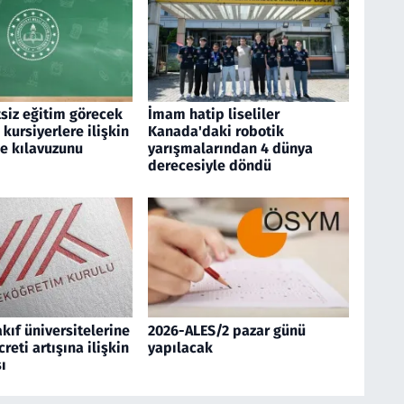
siz eğitim görecek
İmam hatip liseliler
 kursiyerlere ilişkin
Kanada'daki robotik
me kılavuzunu
yarışmalarından 4 dünya
derecesiyle döndü
kıf üniversitelerine
2026-ALES/2 pazar günü
reti artışına ilişkin
yapılacak
ı