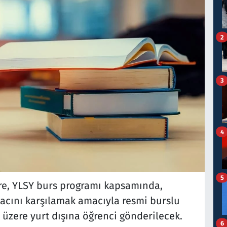
2
3
4
5
re, YLSY burs programı kapsamında,
iyacını karşılamak amacıyla resmi burslu
üzere yurt dışına öğrenci gönderilecek.
6