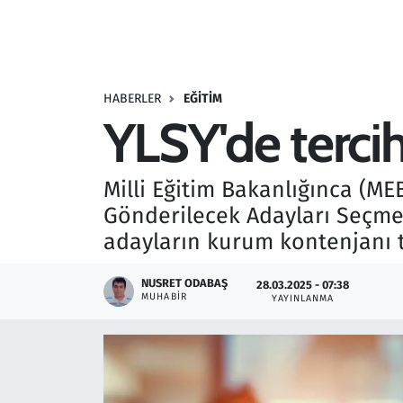
Resmi İlanlar
Rüya Tabirleri
HABERLER
EĞITIM
YLSY'de tercih
Sağlık
Savunma Sanayi
Milli Eğitim Bakanlığınca (M
Gönderilecek Adayları Seçme 
Seçim 2023
adayların kurum kontenjanı te
Spor
NUSRET ODABAŞ
28.03.2025 - 07:38
MUHABIR
YAYINLANMA
Teknoloji ve Bilim
Televizyon