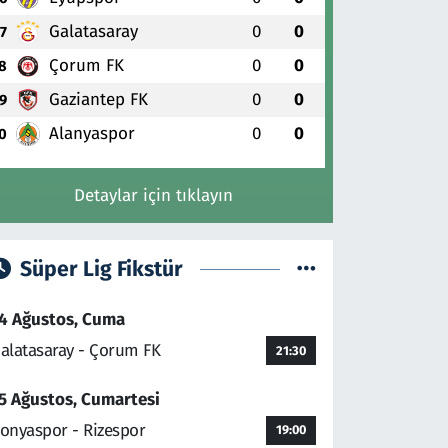
Galatasaray
0
0
7
Çorum FK
0
0
8
Gaziantep FK
0
0
9
Alanyaspor
0
0
0
Detaylar için tıklayın
Süper Lig Fikstür
4 Ağustos, Cuma
alatasaray - Çorum FK
21:30
5 Ağustos, Cumartesi
onyaspor - Rizespor
19:00