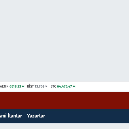
ALTIN
6518.23
BİST
13.703
BTC
64.475,47
mi İlanlar
Yazarlar