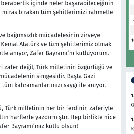
e beraberlik içinde neler başarabileceğinin
re miras bırakan tüm şehitlerimizi rahmetle
 ve bağımsızlık mücadelesinin zirveye
1
a Kemal Atatürk ve tüm şehitlerimiz olmak
le anıyor, Zafer Bayramı’nı kutluyorum.
ri zafer değil, Türk milletinin özgürlüğü ve
r mücadelenin simgesidir. Başta Gazi
tüm kahramanlarımızı saygı ile anıyor,
1
G
Türk milletinin her bir ferdinin zaferiyle
tın harflerle yazdırmıştır. Hep birlikte nice
1
afer Bayramı’mız kutlu olsun!
K