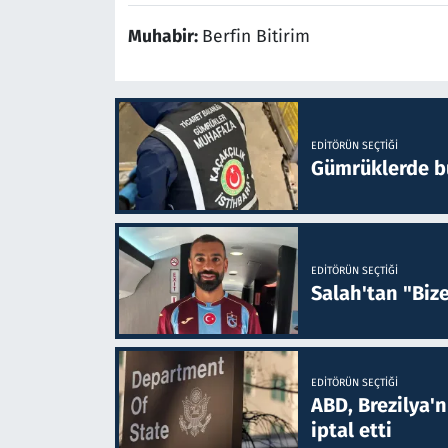
Muhabir:
Berfin Bitirim
EDITÖRÜN SEÇTIĞI
Gümrüklerde bu 
EDITÖRÜN SEÇTIĞI
Salah'tan "Biz
EDITÖRÜN SEÇTIĞI
ABD, Brezilya'
iptal etti