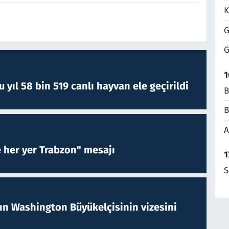
K
G
G
1
yıl 58 bin 519 canlı hayvan ele geçirildi
B
B
A
e her yer Trabzon" mesajı
1
S
nın Washington Büyükelçisinin vizesini