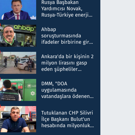
Rusya Başbakan
Yardımcısı Novak,
Rusya-Türkiye enerji
ortaklığının stratejik
nitelikte olduğunu
Ahbap
belirtti
soruşturmasında
ifadeler birbirine girdi:
Dokuz şüphelinin
ifadelerinden ortaya
Ankara'da bir kişinin 2
çıkan tablo şok etti
milyon lirasını gasp
eden şüpheliler
Kırıkkale'de yakalandı
DMM, "DOA
uygulamasında
vatandaşlara ödenen
iade tutarlarının
düşürüldüğü" iddiasını
Tutuklanan CHP Silivri
yalanladı
İlçe Başkanı Bulut'un
hesabında milyonluk
para trafiğine: Patron