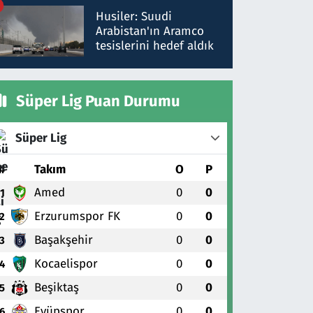
talimat verdi, ben
Husiler: Suudi
gönderdim
Arabistan'ın Aramco
tesislerini hedef aldık
Süper Lig Puan Durumu
Süper Lig
#
Takım
O
P
Amed
0
0
1
Erzurumspor FK
0
0
2
Başakşehir
0
0
3
Kocaelispor
0
0
4
Beşiktaş
0
0
5
Eyüpspor
0
0
6