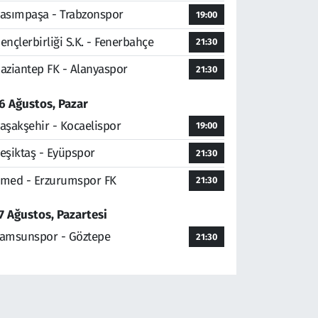
asımpaşa - Trabzonspor
19:00
ençlerbirliği S.K. - Fenerbahçe
21:30
aziantep FK - Alanyaspor
21:30
6 Ağustos, Pazar
aşakşehir - Kocaelispor
19:00
eşiktaş - Eyüpspor
21:30
med - Erzurumspor FK
21:30
7 Ağustos, Pazartesi
amsunspor - Göztepe
21:30