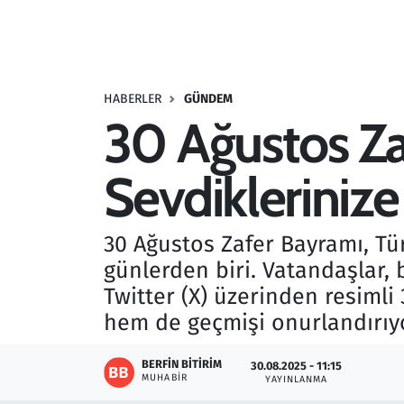
Resmi İlanlar
Rüya Tabirleri
HABERLER
GÜNDEM
30 Ağustos Za
Sağlık
Sevdiklerinize 
Savunma Sanayi
Seçim 2023
30 Ağustos Zafer Bayramı, Tür
günlerden biri. Vatandaşlar,
Spor
Twitter (X) üzerinden resiml
Teknoloji ve Bilim
hem de geçmişi onurlandırıyo
Televizyon
BERFIN BITIRIM
30.08.2025 - 11:15
MUHABIR
YAYINLANMA