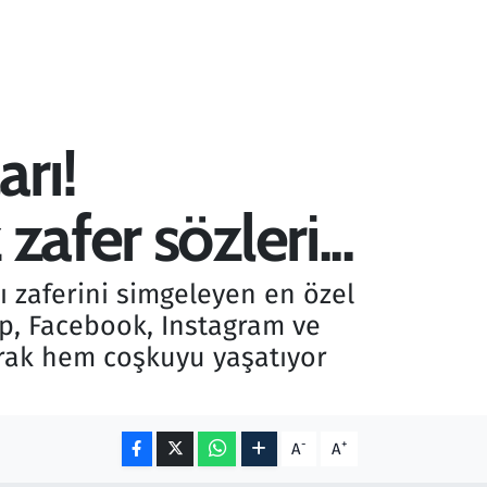
rı!
afer sözleri...
ı zaferini simgeleyen en özel
p, Facebook, Instagram ve
şarak hem coşkuyu yaşatıyor
-
+
A
A