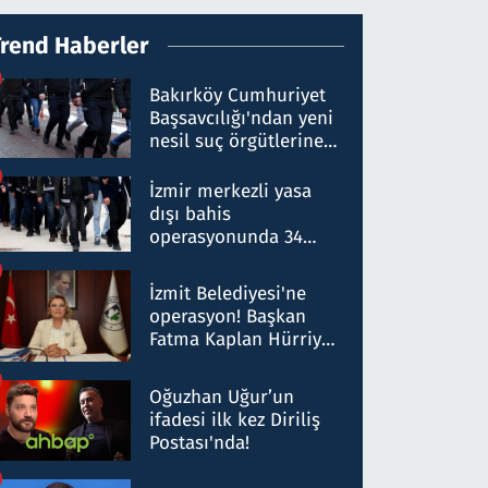
Trend Haberler
Bakırköy Cumhuriyet
Başsavcılığı'ndan yeni
nesil suç örgütlerine
operasyon: 50 şüpheli
hakkında gözaltı kararı
İzmir merkezli yasa
dışı bahis
operasyonunda 34
gözaltı: Yaklaşık 2
Milyar liralık para
İzmit Belediyesi'ne
trafiği tespit edildi
operasyon! Başkan
Fatma Kaplan Hürriyet
ve eşi gözaltına alındı
Oğuzhan Uğur’un
ifadesi ilk kez Diriliş
Postası'nda!