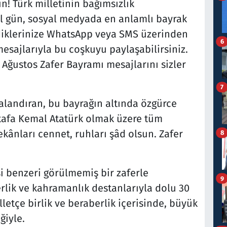
n! Türk milletinin bağımsızlık
l gün, sosyal medyada en anlamlı bayrak
evdiklerinize WhatsApp veya SMS üzerinden
6
esajlarıyla bu coşkuyu paylaşabilirsiniz.
30 Ağustos Zafer Bayramı mesajlarını sizler
7
galandıran, bu bayrağın altında özgürce
afa Kemal Atatürk olmak üzere tüm
ekânları cennet, ruhları şâd olsun. Zafer
8
şi benzeri görülmemiş bir zaferle
9
rlik ve kahramanlık destanlarıyla dolu 30
etçe birlik ve beraberlik içerisinde, büyük
ğiyle.