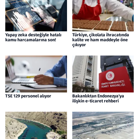
Yapay zeka desteğiyle hatalı
Türkiye, çikolata ihracatında
kamu harcamalarına son!
kalite ve ham maddeyle öne
çıkıyor
TSE 129 personel alıyor
Bakanlıktan Endonezya'ya
ilişkin e-ticaret rehberi