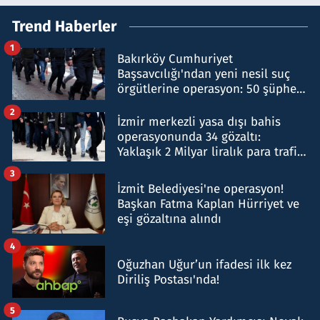
Trend Haberler
1
Bakırköy Cumhuriyet
Başsavcılığı'ndan yeni nesil suç
örgütlerine operasyon: 50 şüpheli
hakkında gözaltı kararı
2
İzmir merkezli yasa dışı bahis
operasyonunda 34 gözaltı:
Yaklaşık 2 Milyar liralık para trafiği
tespit edildi
3
İzmit Belediyesi'ne operasyon!
Başkan Fatma Kaplan Hürriyet ve
eşi gözaltına alındı
4
Oğuzhan Uğur’un ifadesi ilk kez
Diriliş Postası'nda!
5