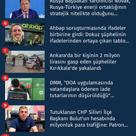
Rusya Başbakan Yardımcısı Novak,
Rusya-Türkiye enerji ortaklığının
stratejik nitelikte olduğunu
belirtti
6
Ahbap soruşturmasında ifadeler
birbirine girdi: Dokuz şüphelinin
ifadelerinden ortaya çıkan tablo
şok etti
7
Ankara'da bir kişinin 2 milyon
lirasını gasp eden şüpheliler
Kırıkkale'de yakalandı
8
DMM, "DOA uygulamasında
vatandaşlara ödenen iade
tutarlarının düşürüldüğü"
iddiasını yalanladı
9
Tutuklanan CHP Silivri İlçe
Başkanı Bulut'un hesabında
milyonluk para trafiğine: Patron
talimat verdi, ben gönderdim