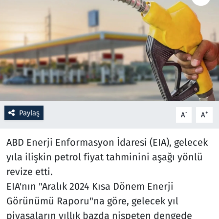
Resmi İlanlar
Rüya Tabirleri
Sağlık
Savunma Sanayi
Paylaş
-
+
A
A
Seçim 2023
ABD Enerji Enformasyon İdaresi (EIA), gelecek
Spor
yıla ilişkin petrol fiyat tahminini aşağı yönlü
revize etti.
Teknoloji ve Bilim
EIA'nın "Aralık 2024 Kısa Dönem Enerji
Televizyon
Görünümü Raporu"na göre, gelecek yıl
piyasaların yıllık bazda nispeten dengede