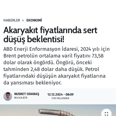
Gündem
HABERLER
EKONOMI
Haber
Akaryakıt fiyatlarında sert
Kültür Sanat
düşüş beklentisi!
ABD Enerji Enformasyon İdaresi, 2024 yılı için
Kurumsal Haberler
Brent petrolün ortalama varil fiyatını 73,58
dolar olarak öngördü. Öngörü, önceki
Lezzet Durağı
tahminden 2,48 dolar daha düşük. Petrol
Memur ve Kamu
fiyatlarındaki düşüşün akaryakıt fiyatlarına
da yansıması bekleniyor.
Otomobil
NUSRET ODABAŞ
12.12.2024 - 08:09
MUHABIR
YAYINLANMA
Oyun
Ramazan