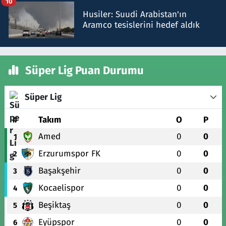
10
Husiler: Suudi Arabistan'ın
Aramco tesislerini hedef aldık
Süper Lig Puan Durumu
Süper Lig
#
Takım
O
P
Amed
0
0
1
Erzurumspor FK
0
0
2
Başakşehir
0
0
3
Kocaelispor
0
0
4
Beşiktaş
0
0
5
Eyüpspor
0
0
6