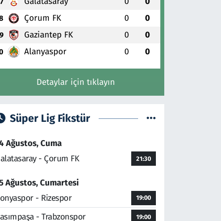
Galatasaray
0
0
7
Çorum FK
0
0
8
Gaziantep FK
0
0
9
Alanyaspor
0
0
0
Detaylar için tıklayın
Süper Lig Fikstür
4 Ağustos, Cuma
alatasaray - Çorum FK
21:30
5 Ağustos, Cumartesi
onyaspor - Rizespor
19:00
asımpaşa - Trabzonspor
19:00