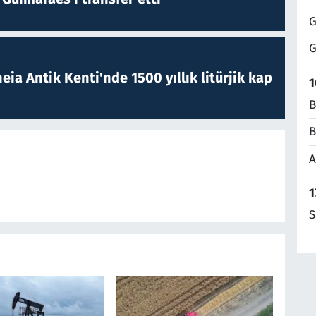
G
G
eia Antik Kenti'nde 1500 yıllık litürjik kap
1
B
B
A
1
S