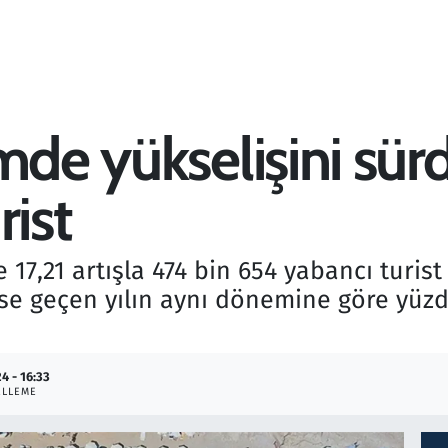
mde yükselişini sür
rist
17,21 artışla 474 bin 654 yabancı turist z
 ise geçen yılın aynı dönemine göre yüz
24 - 16:33
ELLEME