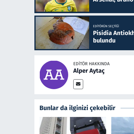
EDITÖRÜN SEÇTIĞI
Pisidia Antiokh
bulundu
EDITÖR HAKKINDA
Alper Aytaç
Bunlar da ilginizi çekebilir