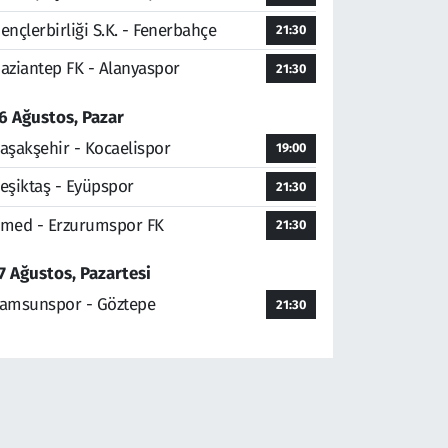
ençlerbirliği S.K. - Fenerbahçe
21:30
aziantep FK - Alanyaspor
21:30
6 Ağustos, Pazar
aşakşehir - Kocaelispor
19:00
eşiktaş - Eyüpspor
21:30
med - Erzurumspor FK
21:30
7 Ağustos, Pazartesi
amsunspor - Göztepe
21:30