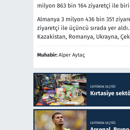
milyon 863 bin 164 ziyaretçi ile biri
Almanya 3 milyon 436 bin 351 ziyaret
ziyaretçi ile üçüncü sırada yer aldı.
Kazakistan, Romanya, Ukrayna, Çek 
Muhabir:
Alper Aytaç
EDITÖRÜN SEÇTIĞI
Kırtasiye sekt
EDITÖRÜN SEÇTIĞI
Arsenal, Bruno 