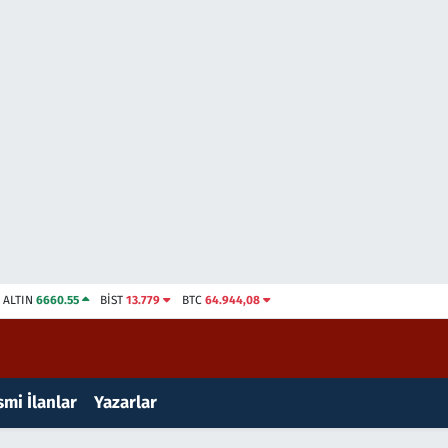
ALTIN
6660.55
BİST
13.779
BTC
64.944,08
mi İlanlar
Yazarlar