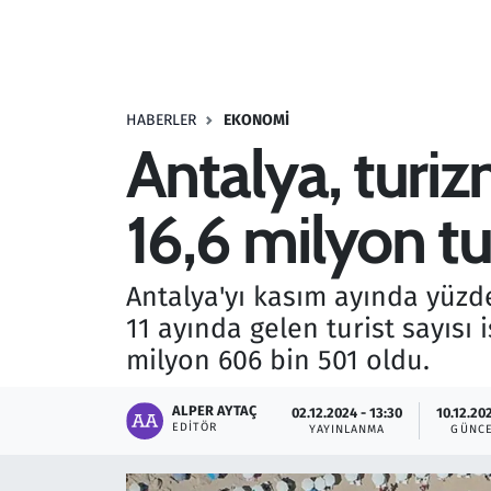
Resmi İlanlar
Rüya Tabirleri
HABERLER
EKONOMI
Antalya, turiz
Sağlık
16,6 milyon tu
Savunma Sanayi
Seçim 2023
Antalya'yı kasım ayında yüzde 
11 ayında gelen turist sayısı
Spor
milyon 606 bin 501 oldu.
Teknoloji ve Bilim
ALPER AYTAÇ
02.12.2024 - 13:30
10.12.20
EDITÖR
YAYINLANMA
GÜNC
Televizyon