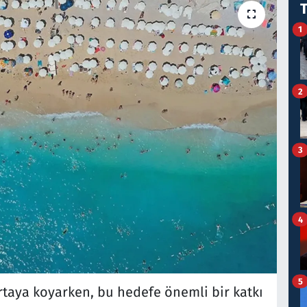
1
2
3
4
5
rtaya koyarken, bu hedefe önemli bir katkı