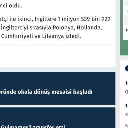
nci oldu.
çi ile ikinci, İngiltere 1 milyon 539 bin 929
 İngiltere'yi sırasıyla Polonya, Hollanda,
1
Cumhuriyeti ve Litvanya izledi.
1
öründe okula dönüş mesaisi başladı
G
1
K
K
Guimaraes'i transfer etti