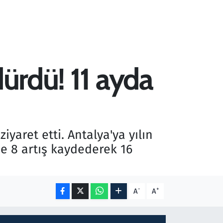
dürdü! 11 ayda
iyaret etti. Antalya'ya yılın
de 8 artış kaydederek 16
-
+
A
A