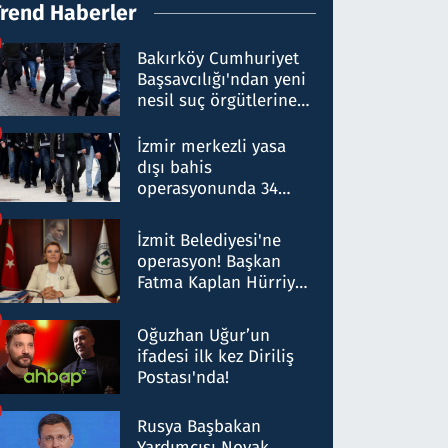
Trend Haberler
Bakırköy Cumhuriyet
Başsavcılığı'ndan yeni
nesil suç örgütlerine
operasyon: 50 şüpheli
hakkında gözaltı kararı
İzmir merkezli yasa
dışı bahis
operasyonunda 34
gözaltı: Yaklaşık 2
Milyar liralık para
İzmit Belediyesi'ne
trafiği tespit edildi
operasyon! Başkan
Fatma Kaplan Hürriyet
ve eşi gözaltına alındı
Oğuzhan Uğur’un
ifadesi ilk kez Diriliş
Postası'nda!
Rusya Başbakan
Yardımcısı Novak,