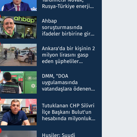
Rusya-Türkiye enerji
ortaklığının stratejik
nitelikte olduğunu
Ahbap
belirtti
soruşturmasında
ifadeler birbirine girdi:
Dokuz şüphelinin
ifadelerinden ortaya
Ankara'da bir kişinin 2
çıkan tablo şok etti
milyon lirasını gasp
eden şüpheliler
Kırıkkale'de yakalandı
DMM, "DOA
uygulamasında
vatandaşlara ödenen
iade tutarlarının
düşürüldüğü" iddiasını
Tutuklanan CHP Silivri
yalanladı
İlçe Başkanı Bulut'un
hesabında milyonluk
para trafiğine: Patron
talimat verdi, ben
Husiler: Suudi