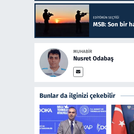
EDITÖRÜN SEÇTIĞI
MSB: Son bir ha
MUHABIR
Nusret Odabaş
Bunlar da ilginizi çekebilir