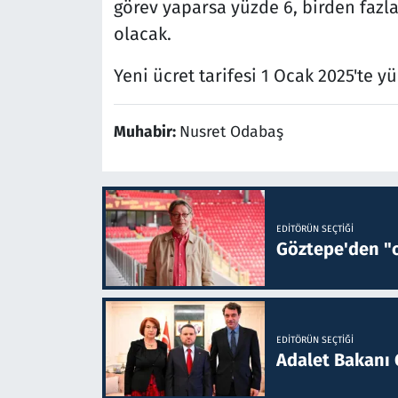
görev yaparsa yüzde 6, birden fazl
olacak.
Yeni ücret tarifesi 1 Ocak 2025'te y
Muhabir:
Nusret Odabaş
EDITÖRÜN SEÇTIĞI
Göztepe'den "o
EDITÖRÜN SEÇTIĞI
Adalet Bakanı 