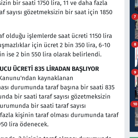
n bir saati 1750 lira, 11 ve daha fazla
f sayısı gözetmeksizin bir saat için 1850
7
af olduğu işlemlerde saat ücreti 1150 lira
uşmazlıklar için ücret 2 bin 350 lira, 6-10
8
çin ise 2 bin 550 lira olarak belirlendi.
CU ÜCRETİ 835 LİRADAN BAŞLIYOR
9
i Kanunu'ndan kaynaklanan
ması durumunda taraf başına bir saati 835
unda bir saati taraf sayısı gözetmeksizin
10
 durumunda bir saati taraf sayısı
 fazla kişinin taraf olması durumunda taraf
950 lira ödenecek.