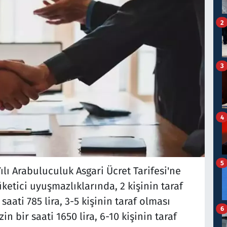
2
3
4
5
ı Arabuluculuk Asgari Ücret Tarifesi'ne
üketici uyuşmazlıklarında, 2 kişinin taraf
ati 785 lira, 3-5 kişinin taraf olması
6
 bir saati 1650 lira, 6-10 kişinin taraf