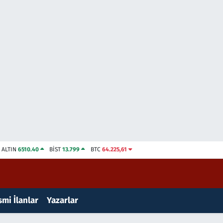
ALTIN
6510.40
BİST
13.799
BTC
64.225,61
mi İlanlar
Yazarlar