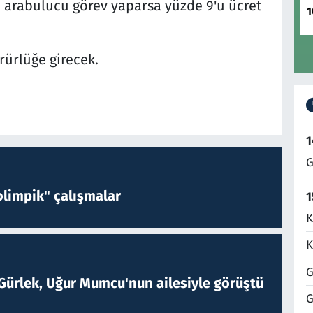
a arabulucu görev yaparsa yüzde 9'u ücret
1
ürürlüğe girecek.
1
G
limpik" çalışmalar
1
K
K
G
Gürlek, Uğur Mumcu'nun ailesiyle görüştü
G