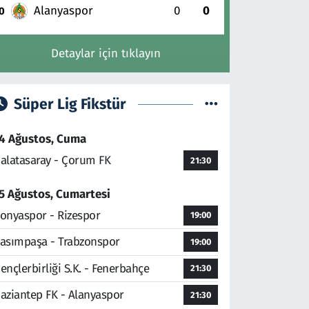
Alanyaspor
0
0
0
Detaylar için tıklayın
Süper Lig Fikstür
4 Ağustos, Cuma
alatasaray - Çorum FK
21:30
5 Ağustos, Cumartesi
onyaspor - Rizespor
19:00
asımpaşa - Trabzonspor
19:00
ençlerbirliği S.K. - Fenerbahçe
21:30
aziantep FK - Alanyaspor
21:30