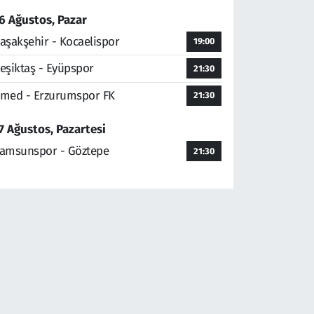
6 Ağustos, Pazar
aşakşehir - Kocaelispor
19:00
eşiktaş - Eyüpspor
21:30
med - Erzurumspor FK
21:30
7 Ağustos, Pazartesi
amsunspor - Göztepe
21:30