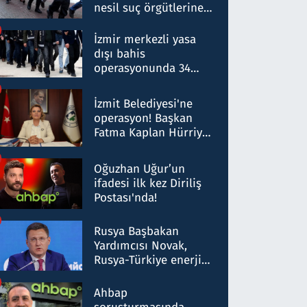
nesil suç örgütlerine
operasyon: 50 şüpheli
hakkında gözaltı kararı
İzmir merkezli yasa
dışı bahis
operasyonunda 34
gözaltı: Yaklaşık 2
Milyar liralık para
İzmit Belediyesi'ne
trafiği tespit edildi
operasyon! Başkan
Fatma Kaplan Hürriyet
ve eşi gözaltına alındı
Oğuzhan Uğur’un
ifadesi ilk kez Diriliş
Postası'nda!
Rusya Başbakan
Yardımcısı Novak,
Rusya-Türkiye enerji
ortaklığının stratejik
nitelikte olduğunu
Ahbap
belirtti