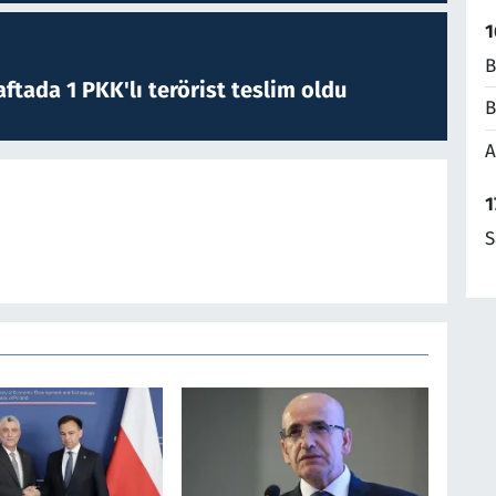
1
B
ftada 1 PKK'lı terörist teslim oldu
B
A
1
S