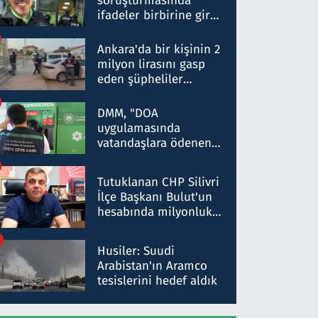
soruşturmasında
ifadeler birbirine girdi:
Dokuz şüphelinin
ifadelerinden ortaya
Ankara'da bir kişinin 2
çıkan tablo şok etti
milyon lirasını gasp
eden şüpheliler
Kırıkkale'de yakalandı
DMM, "DOA
uygulamasında
vatandaşlara ödenen
iade tutarlarının
düşürüldüğü" iddiasını
Tutuklanan CHP Silivri
yalanladı
İlçe Başkanı Bulut'un
hesabında milyonluk
para trafiğine: Patron
talimat verdi, ben
Husiler: Suudi
gönderdim
Arabistan'ın Aramco
tesislerini hedef aldık