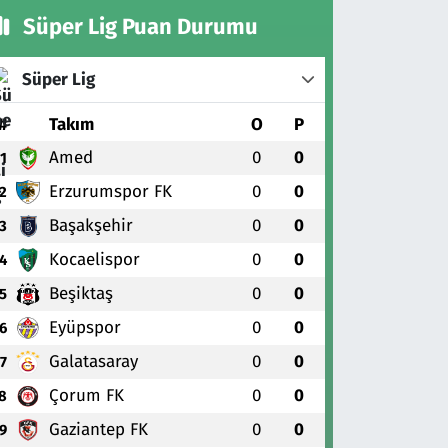
Süper Lig Puan Durumu
Süper Lig
#
Takım
O
P
Amed
0
0
1
Erzurumspor FK
0
0
2
Başakşehir
0
0
3
Kocaelispor
0
0
4
Beşiktaş
0
0
5
Eyüpspor
0
0
6
Galatasaray
0
0
7
Çorum FK
0
0
8
Gaziantep FK
0
0
9