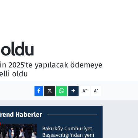
 oldu
in 2025'te yapılacak ödemeye
elli oldu
-
+
A
A
Trend Haberler
Bakırköy Cumhuriyet
Başsavcılığı'ndan yeni