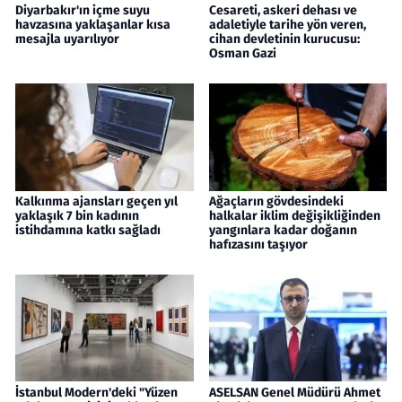
Diyarbakır'ın içme suyu
Cesareti, askeri dehası ve
havzasına yaklaşanlar kısa
adaletiyle tarihe yön veren,
mesajla uyarılıyor
cihan devletinin kurucusu:
Osman Gazi
Kalkınma ajansları geçen yıl
Ağaçların gövdesindeki
yaklaşık 7 bin kadının
halkalar iklim değişikliğinden
istihdamına katkı sağladı
yangınlara kadar doğanın
hafızasını taşıyor
İstanbul Modern'deki "Yüzen
ASELSAN Genel Müdürü Ahmet