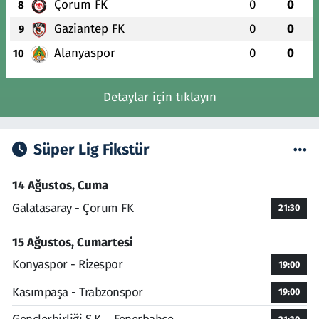
Çorum FK
0
0
8
Gaziantep FK
0
0
9
Alanyaspor
0
0
10
Detaylar için tıklayın
Süper Lig Fikstür
14 Ağustos, Cuma
Galatasaray - Çorum FK
21:30
15 Ağustos, Cumartesi
Konyaspor - Rizespor
19:00
Kasımpaşa - Trabzonspor
19:00