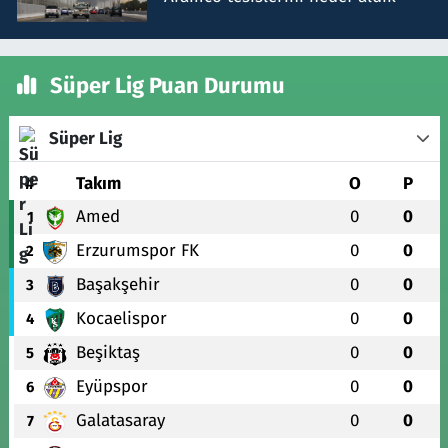
Süper Lig Puan Durumu
Süper Lig
#
Takım
O
P
Amed
0
0
1
Erzurumspor FK
0
0
2
Başakşehir
0
0
3
Kocaelispor
0
0
4
Beşiktaş
0
0
5
Eyüpspor
0
0
6
Galatasaray
0
0
7