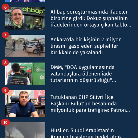
belirtti
6
Ahbap soruşturmasında ifadeler
birbirine girdi: Dokuz şüphelinin
ifadelerinden ortaya çıkan tablo
şok etti
7
Ankara'da bir kişinin 2 milyon
lirasını gasp eden şüpheliler
Kırıkkale'de yakalandı
8
DMM, "DOA uygulamasında
vatandaşlara ödenen iade
tutarlarının düşürüldüğü"
iddiasını yalanladı
9
Tutuklanan CHP Silivri İlçe
Başkanı Bulut'un hesabında
milyonluk para trafiğine: Patron
talimat verdi, ben gönderdim
10
Husiler: Suudi Arabistan'ın
Aramco tesislerini hedef aldık