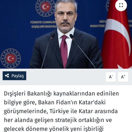
Resmi İlanlar
Rüya Tabirleri
Sağlık
Savunma Sanayi
Seçim 2023
Paylaş
-
+
A
A
Spor
Dışişleri Bakanlığı kaynaklarından edinilen
bilgiye göre, Bakan Fidan'ın Katar'daki
Teknoloji ve Bilim
görüşmelerinde, Türkiye ile Katar arasında
Televizyon
her alanda gelişen stratejik ortaklığın ve
gelecek döneme yönelik yeni işbirliği