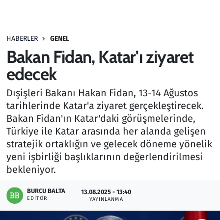
Gündem
HABERLER
GENEL
Haber
Bakan Fidan, Katar'ı ziyaret
Kültür Sanat
edecek
Dışişleri Bakanı Hakan Fidan, 13-14 Ağustos
Kurumsal Haberler
tarihlerinde Katar'a ziyaret gerçekleştirecek.
Bakan Fidan'ın Katar'daki görüşmelerinde,
Lezzet Durağı
Türkiye ile Katar arasında her alanda gelişen
Memur ve Kamu
stratejik ortaklığın ve gelecek döneme yönelik
yeni işbirliği başlıklarının değerlendirilmesi
Otomobil
bekleniyor.
BURCU BALTA
Oyun
13.08.2025 - 13:40
EDITÖR
YAYINLANMA
Ramazan