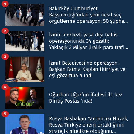
1
Bakırköy Cumhuriyet
Başsavcılığı'ndan yeni nesil suç
örgütlerine operasyon: 50 şüpheli
hakkında gözaltı kararı
2
İzmir merkezli yasa dışı bahis
operasyonunda 34 gözaltı:
Yaklaşık 2 Milyar liralık para trafiği
tespit edildi
3
İzmit Belediyesi'ne operasyon!
Başkan Fatma Kaplan Hürriyet ve
eşi gözaltına alındı
4
Oğuzhan Uğur’un ifadesi ilk kez
Diriliş Postası'nda!
5
Rusya Başbakan Yardımcısı Novak,
Rusya-Türkiye enerji ortaklığının
stratejik nitelikte olduğunu