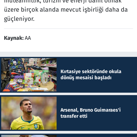
müteahhitlik, turizm ve enerji dahil olmak
üzere birçok alanda mevcut işbirliği daha da
güçleniyor.
Kaynak:
AA
Kırtasiye sektöründe okula
dönüş mesaisi başladı
Arsenal, Bruno Guimaraes'i
transfer etti