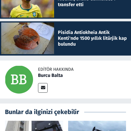
transfer etti
Pisidia Antiokheia Antik
Kenti'nde 1500 yıllık litürjik kap
bulundu
EDITÖR HAKKINDA
Burcu Balta
Bunlar da ilginizi çekebilir