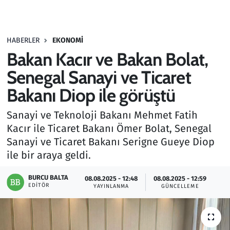
Gündem
HABERLER
EKONOMI
Haber
Bakan Kacır ve Bakan Bolat,
Kültür Sanat
Senegal Sanayi ve Ticaret
Bakanı Diop ile görüştü
Kurumsal Haberler
Sanayi ve Teknoloji Bakanı Mehmet Fatih
Lezzet Durağı
Kacır ile Ticaret Bakanı Ömer Bolat, Senegal
Sanayi ve Ticaret Bakanı Serigne Gueye Diop
Memur ve Kamu
ile bir araya geldi.
Otomobil
BURCU BALTA
08.08.2025 - 12:48
08.08.2025 - 12:59
EDITÖR
YAYINLANMA
GÜNCELLEME
Oyun
Ramazan