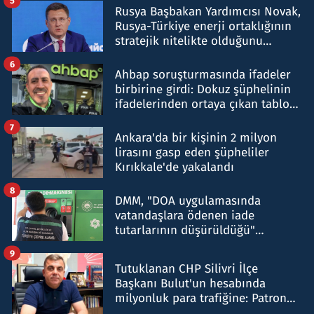
5
Rusya Başbakan Yardımcısı Novak,
Rusya-Türkiye enerji ortaklığının
stratejik nitelikte olduğunu
belirtti
6
Ahbap soruşturmasında ifadeler
birbirine girdi: Dokuz şüphelinin
ifadelerinden ortaya çıkan tablo
şok etti
7
Ankara'da bir kişinin 2 milyon
lirasını gasp eden şüpheliler
Kırıkkale'de yakalandı
8
DMM, "DOA uygulamasında
vatandaşlara ödenen iade
tutarlarının düşürüldüğü"
iddiasını yalanladı
9
Tutuklanan CHP Silivri İlçe
Başkanı Bulut'un hesabında
milyonluk para trafiğine: Patron
talimat verdi, ben gönderdim