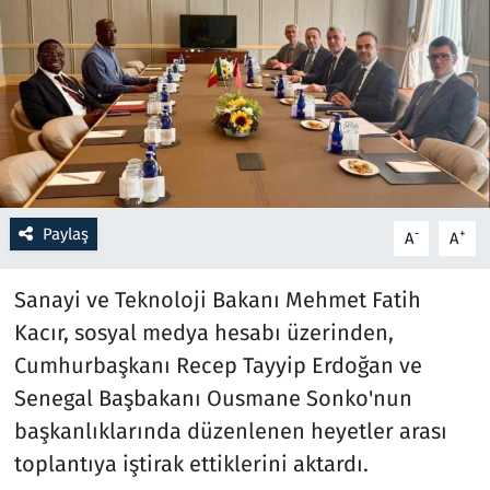
Resmi İlanlar
Rüya Tabirleri
Sağlık
Savunma Sanayi
Paylaş
-
+
A
A
Seçim 2023
Sanayi ve Teknoloji Bakanı Mehmet Fatih
Spor
Kacır, sosyal medya hesabı üzerinden,
Cumhurbaşkanı Recep Tayyip Erdoğan ve
Teknoloji ve Bilim
Senegal Başbakanı Ousmane Sonko'nun
başkanlıklarında düzenlenen heyetler arası
Televizyon
toplantıya iştirak ettiklerini aktardı.