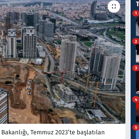
1
2
3
4
5
ği Bakanlığı, Temmuz 2023’te başlatılan