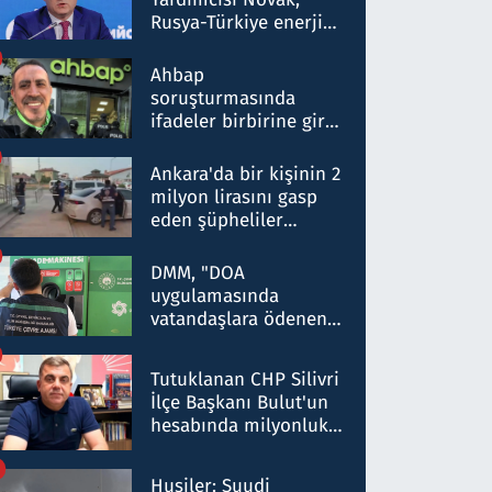
Rusya-Türkiye enerji
ortaklığının stratejik
nitelikte olduğunu
Ahbap
belirtti
soruşturmasında
ifadeler birbirine girdi:
Dokuz şüphelinin
ifadelerinden ortaya
Ankara'da bir kişinin 2
çıkan tablo şok etti
milyon lirasını gasp
eden şüpheliler
Kırıkkale'de yakalandı
DMM, "DOA
uygulamasında
vatandaşlara ödenen
iade tutarlarının
düşürüldüğü" iddiasını
Tutuklanan CHP Silivri
yalanladı
İlçe Başkanı Bulut'un
hesabında milyonluk
para trafiğine: Patron
talimat verdi, ben
Husiler: Suudi