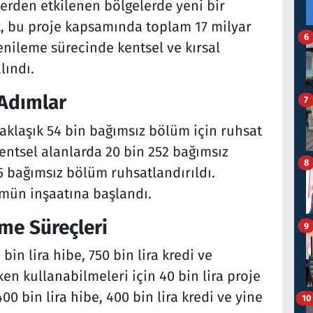
erden etkilenen bölgelerde yeni bir
, bu proje kapsamında toplam 17 milyar
6
Yenileme sürecinde kentsel ve kırsal
lındı.
Adımlar
7
klaşık 54 bin bağımsız bölüm için ruhsat
entsel alanlarda 20 bin 252 bağımsız
8
15 bağımsız bölüm ruhsatlandırıldı.
mün inşaatına başlandı.
me Süreçleri
9
in lira hibe, 750 bin lira kredi ve
en kullanabilmeleri için 40 bin lira proje
400 bin lira hibe, 400 bin lira kredi ve yine
10