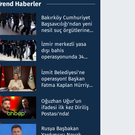
Trend Haberler
Bakırköy Cumhuriyet
Başsavcılığı'ndan yeni
nesil suç örgütlerine
operasyon: 50 şüpheli
hakkında gözaltı kararı
İzmir merkezli yasa
dışı bahis
operasyonunda 34
gözaltı: Yaklaşık 2
Milyar liralık para
İzmit Belediyesi'ne
trafiği tespit edildi
operasyon! Başkan
Fatma Kaplan Hürriyet
ve eşi gözaltına alındı
Oğuzhan Uğur’un
ifadesi ilk kez Diriliş
Postası'nda!
Rusya Başbakan
Yardımcısı Novak,