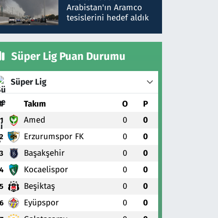
gönderdim
Arabistan'ın Aramco
tesislerini hedef aldık
Süper Lig Puan Durumu
Süper Lig
#
Takım
O
P
Amed
0
0
1
Erzurumspor FK
0
0
2
Başakşehir
0
0
3
Kocaelispor
0
0
4
Beşiktaş
0
0
5
Eyüpspor
0
0
6