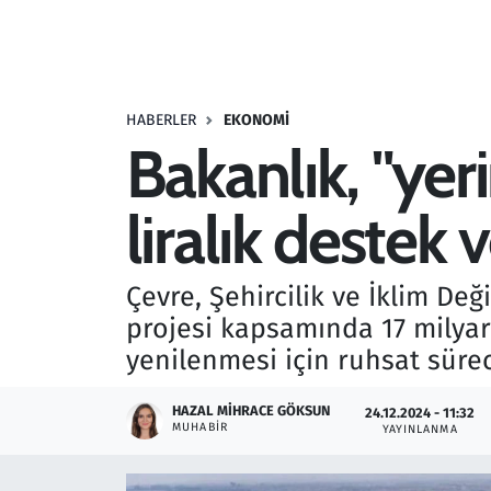
Resmi İlanlar
Rüya Tabirleri
HABERLER
EKONOMI
Bakanlık, "yer
Sağlık
liralık destek 
Savunma Sanayi
Seçim 2023
Çevre, Şehircilik ve İklim De
projesi kapsamında 17 milyar
Spor
yenilenmesi için ruhsat süreci
Teknoloji ve Bilim
HAZAL MIHRACE GÖKSUN
24.12.2024 - 11:32
MUHABIR
YAYINLANMA
Televizyon