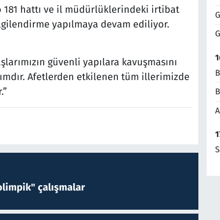
81 hattı ve il müdürlüklerindeki irtibat
G
bilgilendirme yapılmaya devam ediliyor.
G
1
şlarımızın güvenli yapılara kavuşmasını
B
ımdır. Afetlerden etkilenen tüm illerimizde
.”
B
A
1
S
limpik" çalışmalar