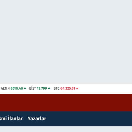
ALTIN
6510.40
BİST
13.799
BTC
64.225,61
mi İlanlar
Yazarlar