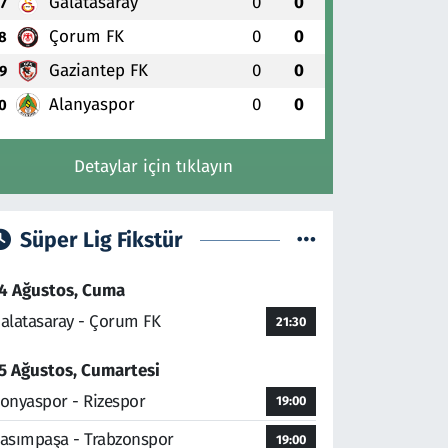
Galatasaray
0
0
7
Çorum FK
0
0
8
Gaziantep FK
0
0
9
Alanyaspor
0
0
0
Detaylar için tıklayın
Süper Lig Fikstür
4 Ağustos, Cuma
alatasaray - Çorum FK
21:30
5 Ağustos, Cumartesi
onyaspor - Rizespor
19:00
asımpaşa - Trabzonspor
19:00