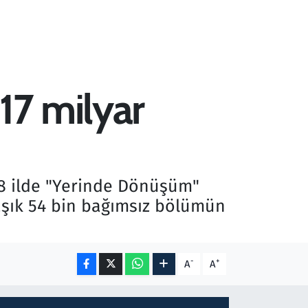
17 milyar
 18 ilde "Yerinde Dönüşüm"
laşık 54 bin bağımsız bölümün
-
+
A
A