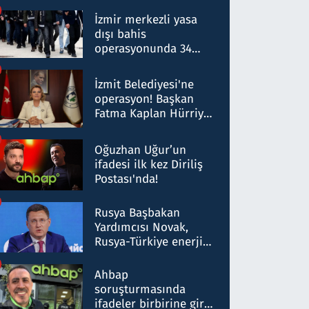
operasyon: 50 şüpheli
hakkında gözaltı kararı
İzmir merkezli yasa
dışı bahis
operasyonunda 34
gözaltı: Yaklaşık 2
Milyar liralık para
İzmit Belediyesi'ne
trafiği tespit edildi
operasyon! Başkan
Fatma Kaplan Hürriyet
ve eşi gözaltına alındı
Oğuzhan Uğur’un
ifadesi ilk kez Diriliş
Postası'nda!
Rusya Başbakan
Yardımcısı Novak,
Rusya-Türkiye enerji
ortaklığının stratejik
nitelikte olduğunu
Ahbap
belirtti
soruşturmasında
ifadeler birbirine girdi: