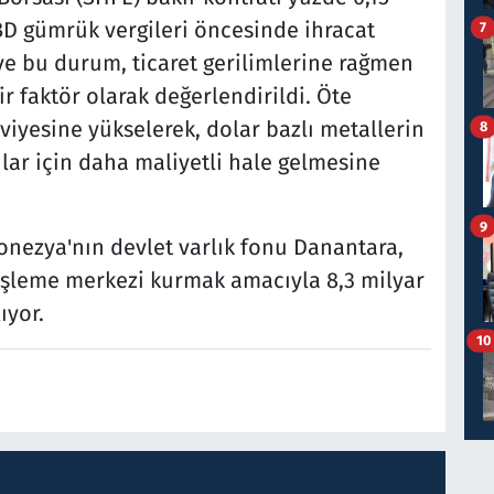
e ABD gümrük vergileri öncesinde ihracat
7
 ve bu durum, ticaret gerilimlerine rağmen
ir faktör olarak değerlendirildi. Öte
iyesine yükselerek, dolar bazlı metallerin
8
ılar için daha maliyetli hale gelmesine
9
donezya'nın devlet varlık fonu Danantara,
l işleme merkezi kurmak amacıyla 8,3 milyar
ıyor.
10