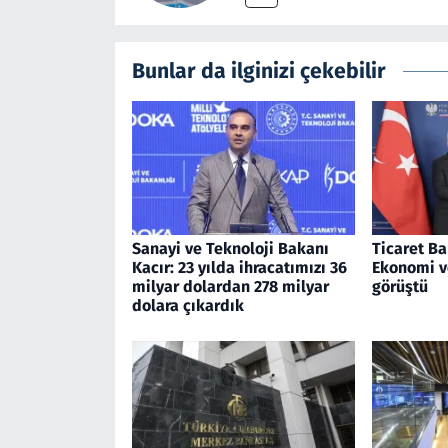
Bunlar da ilginizi çekebilir
Sanayi ve Teknoloji Bakanı
Ticaret Ba
Kacır: 23 yılda ihracatımızı 36
Ekonomi v
milyar dolardan 278 milyar
görüştü
dolara çıkardık