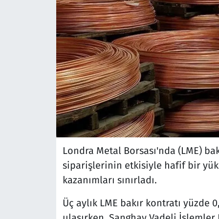
Londra Metal Borsası'nda (LME) bakı
siparişlerinin etkisiyle hafif bir y
kazanımları sınırladı.
Üç aylık LME bakır kontratı yüzde 0
ulaşırken, Şanghay Vadeli İşlemler 