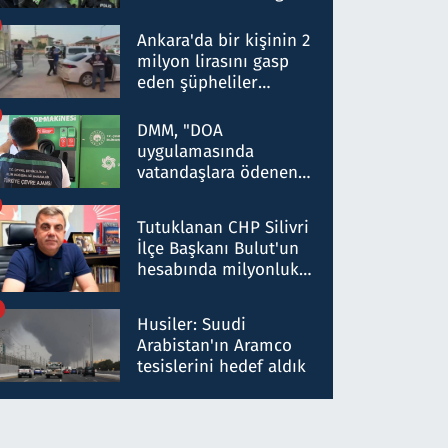
Dokuz şüphelinin
ifadelerinden ortaya
Ankara'da bir kişinin 2
çıkan tablo şok etti
milyon lirasını gasp
eden şüpheliler
Kırıkkale'de yakalandı
DMM, "DOA
uygulamasında
vatandaşlara ödenen
iade tutarlarının
düşürüldüğü" iddiasını
Tutuklanan CHP Silivri
yalanladı
İlçe Başkanı Bulut'un
hesabında milyonluk
para trafiğine: Patron
talimat verdi, ben
Husiler: Suudi
gönderdim
Arabistan'ın Aramco
tesislerini hedef aldık