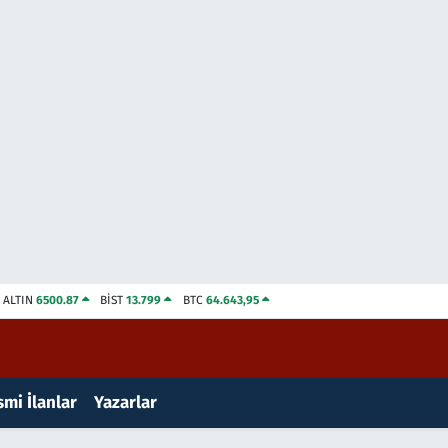
ALTIN
6500.87
BİST
13.799
BTC
64.643,95
mi İlanlar
Yazarlar