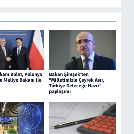
kanı Bolat, Polonya
Bakan Şimşek'ten
e Maliye Bakanı ile
"Milletimizle Çeyrek Asır,
Türkiye Geleceğe Hazır"
paylaşımı