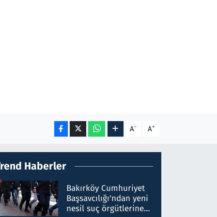
-
+
A
A
Trend Haberler
Bakırköy Cumhuriyet
Başsavcılığı'ndan yeni
nesil suç örgütlerine