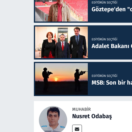
EDITÖRÜN SEÇTIĞI
Göztepe'den "o
EDITÖRÜN SEÇTIĞI
Adalet Bakanı 
EDITÖRÜN SEÇTIĞI
MSB: Son bir ha
MUHABIR
Nusret Odabaş