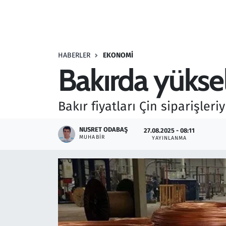
Resmi İlanlar
Rüya Tabirleri
HABERLER
EKONOMI
Bakırda yüksel
Sağlık
Savunma Sanayi
Bakır fiyatları Çin siparişleri
Seçim 2023
NUSRET ODABAŞ
27.08.2025 - 08:11
MUHABIR
YAYINLANMA
Spor
Teknoloji ve Bilim
Televizyon