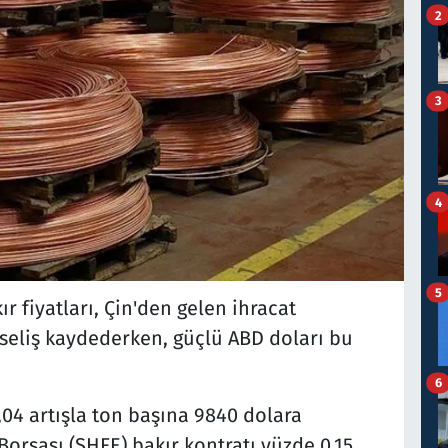
2
3
4
5
r fiyatları, Çin'den gelen ihracat
ükseliş kaydederken, güçlü ABD doları bu
6
,04 artışla ton başına 9840 dolara
Borsası (SHFE) bakır kontratı yüzde 0,15