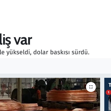
iş var
yle yükseldi, dolar baskısı sürdü.
1