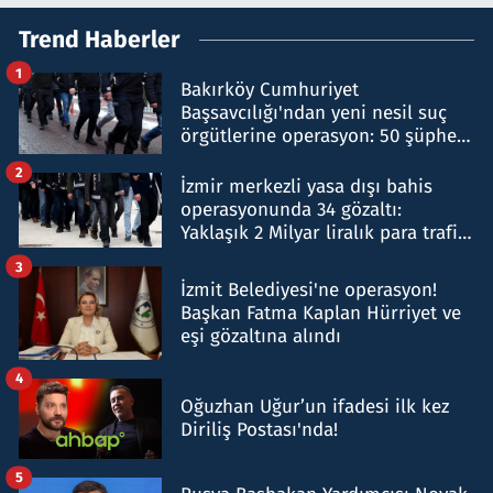
Trend Haberler
1
Bakırköy Cumhuriyet
Başsavcılığı'ndan yeni nesil suç
örgütlerine operasyon: 50 şüpheli
hakkında gözaltı kararı
2
İzmir merkezli yasa dışı bahis
operasyonunda 34 gözaltı:
Yaklaşık 2 Milyar liralık para trafiği
tespit edildi
3
İzmit Belediyesi'ne operasyon!
Başkan Fatma Kaplan Hürriyet ve
eşi gözaltına alındı
4
Oğuzhan Uğur’un ifadesi ilk kez
Diriliş Postası'nda!
5