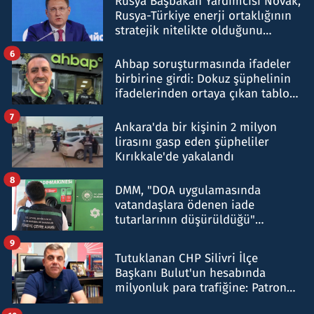
Rusya Başbakan Yardımcısı Novak,
Rusya-Türkiye enerji ortaklığının
stratejik nitelikte olduğunu
belirtti
6
Ahbap soruşturmasında ifadeler
birbirine girdi: Dokuz şüphelinin
ifadelerinden ortaya çıkan tablo
şok etti
7
Ankara'da bir kişinin 2 milyon
lirasını gasp eden şüpheliler
Kırıkkale'de yakalandı
8
DMM, "DOA uygulamasında
vatandaşlara ödenen iade
tutarlarının düşürüldüğü"
iddiasını yalanladı
9
Tutuklanan CHP Silivri İlçe
Başkanı Bulut'un hesabında
milyonluk para trafiğine: Patron
talimat verdi, ben gönderdim