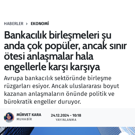
Gündem
HABERLER
EKONOMI
Haber
Bankacılık birleşmeleri şu
Kültür Sanat
anda çok popüler, ancak sınır
ötesi anlaşmalar hala
Kurumsal Haberler
engellerle karşı karşıya
Lezzet Durağı
Avrupa bankacılık sektöründe birleşme
rüzgarları esiyor. Ancak uluslararası boyut
Memur ve Kamu
kazanan anlaşmaların önünde politik ve
bürokratik engeller duruyor.
Otomobil
MÜRVET KARA
24.12.2024 - 10:18
Oyun
MUHABIR
YAYINLANMA
Ramazan