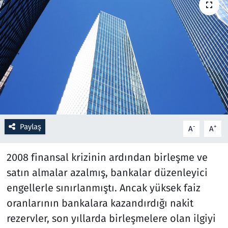
Resmi İlanlar
Rüya Tabirleri
Sağlık
Savunma Sanayi
Paylaş
Seçim 2023
-
+
A
A
Spor
2008 finansal krizinin ardından birleşme ve
satın almalar azalmış, bankalar düzenleyici
Teknoloji ve Bilim
engellerle sınırlanmıştı. Ancak yüksek faiz
oranlarının bankalara kazandırdığı nakit
Televizyon
rezervler, son yıllarda birleşmelere olan ilgiyi