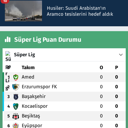
10
Husiler: Suudi Arabistan'ın
Aramco tesislerini hedef aldık
Süper Lig Puan Durumu
Süper Lig
#
Takım
O
P
Amed
0
0
1
Erzurumspor FK
0
0
2
Başakşehir
0
0
3
Kocaelispor
0
0
4
Beşiktaş
0
0
5
Eyüpspor
0
0
6