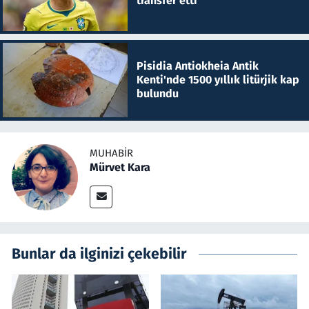
transfer etti
Pisidia Antiokheia Antik
Kenti'nde 1500 yıllık litürjik kap
bulundu
MUHABIR
Mürvet Kara
Bunlar da ilginizi çekebilir