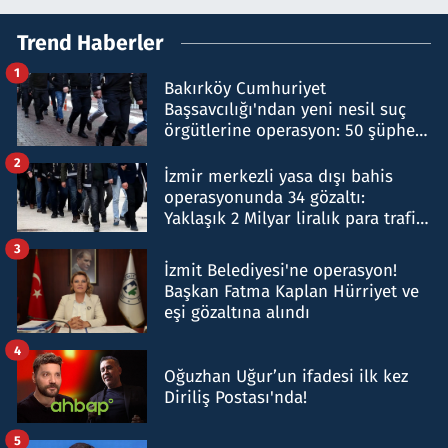
Trend Haberler
1
Bakırköy Cumhuriyet
Başsavcılığı'ndan yeni nesil suç
örgütlerine operasyon: 50 şüpheli
hakkında gözaltı kararı
2
İzmir merkezli yasa dışı bahis
operasyonunda 34 gözaltı:
Yaklaşık 2 Milyar liralık para trafiği
tespit edildi
3
İzmit Belediyesi'ne operasyon!
Başkan Fatma Kaplan Hürriyet ve
eşi gözaltına alındı
4
Oğuzhan Uğur’un ifadesi ilk kez
Diriliş Postası'nda!
5