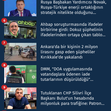
Rusya Başbakan Yardımcısı Novak,
Rusya-Türkiye enerji ortaklığının
stratejik nitelikte olduğunu
belirtti
6
Ahbap soruşturmasında ifadeler
birbirine girdi: Dokuz şüphelinin
ifadelerinden ortaya çıkan tablo
şok etti
7
Ankara'da bir kişinin 2 milyon
lirasını gasp eden şüpheliler
Kırıkkale'de yakalandı
8
DMM, "DOA uygulamasında
vatandaşlara ödenen iade
tutarlarının düşürüldüğü"
iddiasını yalanladı
9
Tutuklanan CHP Silivri İlçe
Başkanı Bulut'un hesabında
milyonluk para trafiğine: Patron
talimat verdi, ben gönderdim