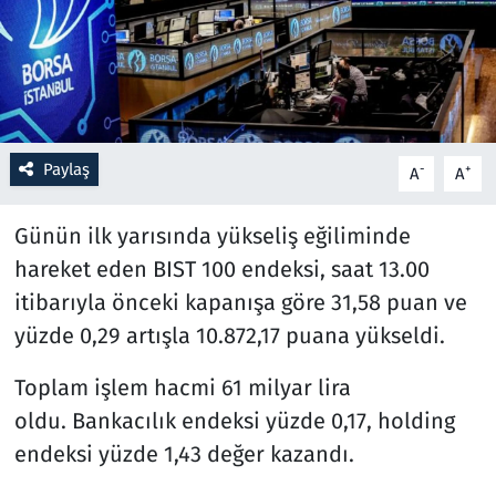
Resmi İlanlar
Rüya Tabirleri
Sağlık
Paylaş
-
+
A
A
Savunma Sanayi
Günün ilk yarısında yükseliş eğiliminde
hareket eden BIST 100 endeksi, saat 13.00
Seçim 2023
itibarıyla önceki kapanışa göre 31,58 puan ve
yüzde 0,29 artışla 10.872,17 puana yükseldi.
Spor
Toplam işlem hacmi 61 milyar lira
Teknoloji ve Bilim
oldu. Bankacılık endeksi yüzde 0,17, holding
Televizyon
endeksi yüzde 1,43 değer kazandı.