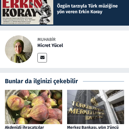
Özgün tarzıyla Türk müziğine
yön veren Erkin Koray
MUHABIR
Hicret Yücel
Bunlar da ilginizi çekebilir
Akdenizli ihracatçılar
Merkez Bankası, yılın 3'üncü