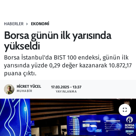
Gündem
HABERLER
EKONOMI
Haber
Borsa günün ilk yarısında
Kültür Sanat
yükseldi
Borsa İstanbul'da BIST 100 endeksi, günün ilk
Kurumsal Haberler
yarısında yüzde 0,29 değer kazanarak 10.872,17
puana çıktı.
Lezzet Durağı
HICRET YÜCEL
17.03.2025 - 13:37
Memur ve Kamu
MUHABIR
YAYINLANMA
Otomobil
Oyun
Ramazan