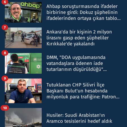
6
Ahbap soruşturmasında ifadeler
birbirine girdi: Dokuz şüphelinin
ifadelerinden ortaya çıkan tablo
şok etti
7
Ankara'da bir kişinin 2 milyon
lirasını gasp eden şüpheliler
Kırıkkale'de yakalandı
8
DMM, "DOA uygulamasında
vatandaşlara ödenen iade
tutarlarının düşürüldüğü"
iddiasını yalanladı
9
Tutuklanan CHP Silivri İlçe
Başkanı Bulut'un hesabında
milyonluk para trafiğine: Patron
talimat verdi, ben gönderdim
10
Husiler: Suudi Arabistan'ın
Aramco tesislerini hedef aldık