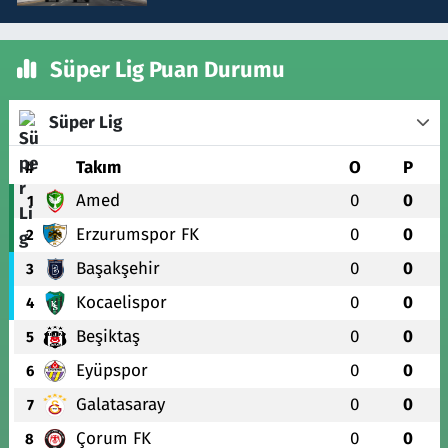
Süper Lig Puan Durumu
Süper Lig
#
Takım
O
P
Amed
0
0
1
Erzurumspor FK
0
0
2
Başakşehir
0
0
3
Kocaelispor
0
0
4
Beşiktaş
0
0
5
Eyüpspor
0
0
6
Galatasaray
0
0
7
Çorum FK
0
0
8