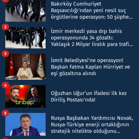
Bakırköy Cumhuriyet
Başsavcılığı'ndan yeni nesil suç
örgütlerine operasyon: 50 şüpheli
hakkında gözaltı kararı
2
İzmir merkezli yasa dışı bahis
operasyonunda 34 gözaltı:
Yaklaşık 2 Milyar liralık para trafiği
tespit edildi
3
İzmit Belediyesi'ne operasyon!
Başkan Fatma Kaplan Hürriyet ve
eşi gözaltına alındı
4
Oğuzhan Uğur’un ifadesi ilk kez
Diriliş Postası'nda!
5
Rusya Başbakan Yardımcısı Novak,
Rusya-Türkiye enerji ortaklığının
stratejik nitelikte olduğunu
belirtti