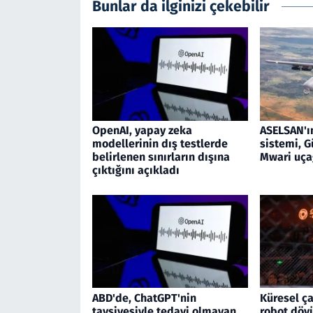
Bunlar da ilginizi çekebilir
OpenAI, yapay zeka
ASELSAN'ı
modellerinin dış testlerde
sistemi, G
belirlenen sınırların dışına
Mwari uça
çıktığını açıkladı
ABD'de, ChatGPT'nin
Küresel ça
tavsiyesiyle tedavi olmayan
robot döv