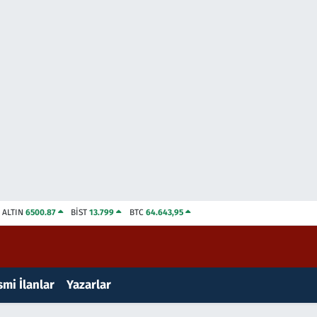
ALTIN
6500.87
BİST
13.799
BTC
64.643,95
mi İlanlar
Yazarlar