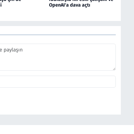
i
OpenAI'a dava açtı