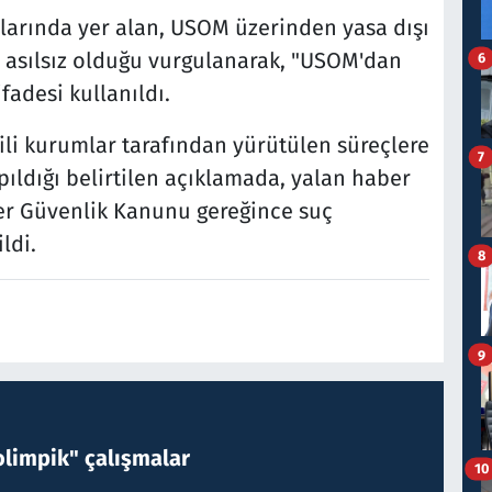
larında yer alan, USOM üzerinden yasa dışı
n asılsız olduğu vurgulanarak, "USOM'dan
6
fadesi kullanıldı.
gili kurumlar tarafından yürütülen süreçlere
7
apıldığı belirtilen açıklamada, yalan haber
er Güvenlik Kanunu gereğince suç
ldi.
8
9
limpik" çalışmalar
10