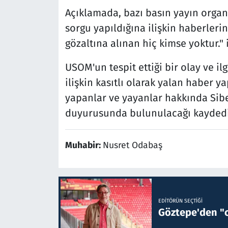
Açıklamada, bazı basın yayın organ
sorgu yapıldığına ilişkin haberleri
gözaltına alınan hiç kimse yoktur." i
USOM'un tespit ettiği bir olay ve il
ilişkin kasıtlı olarak yalan haber y
yapanlar ve yayanlar hakkında Sib
duyurusunda bulunulacağı kaydedi
Muhabir:
Nusret Odabaş
EDITÖRÜN SEÇTIĞI
Göztepe'den "o