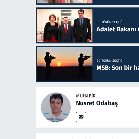
EDITÖRÜN SEÇTIĞI
Adalet Bakanı 
EDITÖRÜN SEÇTIĞI
MSB: Son bir ha
MUHABIR
Nusret Odabaş