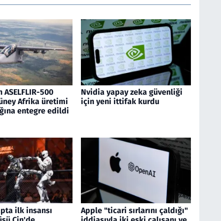
n ASELFLIR-500
Nvidia yapay zeka güvenliği
üney Afrika üretimi
için yeni ittifak kurdu
ğına entegre edildi
pta ilk insansı
Apple "ticari sırlarını çaldığı"
üşü Çin'de
iddiasıyla iki eski çalışanı ve