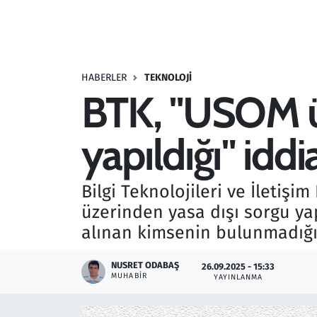
Resmi İlanlar
Rüya Tabirleri
HABERLER
TEKNOLOJI
BTK, "USOM üz
Sağlık
yapıldığı" iddi
Savunma Sanayi
Seçim 2023
Bilgi Teknolojileri ve İletiş
üzerinden yasa dışı sorgu ya
Spor
alınan kimsenin bulunmadığın
Teknoloji ve Bilim
NUSRET ODABAŞ
26.09.2025 - 15:33
MUHABIR
YAYINLANMA
Televizyon