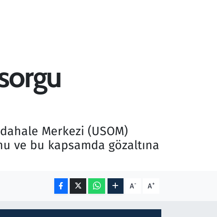
sorgu
Müdahale Merkezi (USOM)
ğunu ve bu kapsamda gözaltına
-
+
A
A