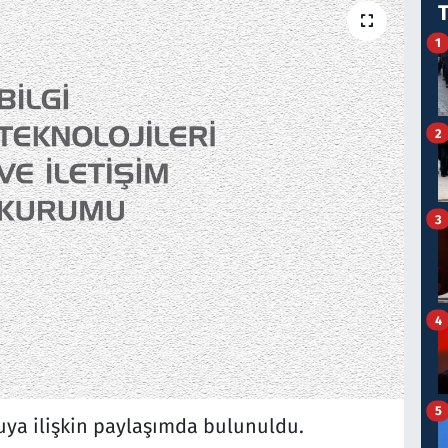
1
2
3
4
5
a ilişkin paylaşımda bulunuldu.