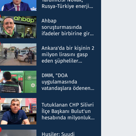
Rusya-Türkiye enerji
ortaklığının stratejik
nitelikte olduğunu
Ahbap
belirtti
soruşturmasında
ifadeler birbirine girdi:
Dokuz şüphelinin
ifadelerinden ortaya
Ankara'da bir kişinin 2
çıkan tablo şok etti
milyon lirasını gasp
eden şüpheliler
Kırıkkale'de yakalandı
DMM, "DOA
uygulamasında
vatandaşlara ödenen
iade tutarlarının
düşürüldüğü" iddiasını
Tutuklanan CHP Silivri
yalanladı
İlçe Başkanı Bulut'un
hesabında milyonluk
para trafiğine: Patron
talimat verdi, ben
Husiler: Suudi