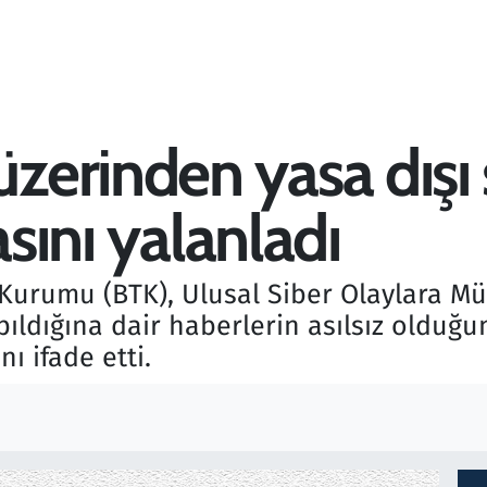
erinden yasa dışı 
asını yalanladı
im Kurumu (BTK), Ulusal Siber Olaylara 
pıldığına dair haberlerin asılsız oldu
ı ifade etti.