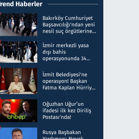
Trend Haberler
Bakırköy Cumhuriyet
Başsavcılığı'ndan yeni
nesil suç örgütlerine
operasyon: 50 şüpheli
hakkında gözaltı kararı
İzmir merkezli yasa
dışı bahis
operasyonunda 34
gözaltı: Yaklaşık 2
Milyar liralık para
İzmit Belediyesi'ne
trafiği tespit edildi
operasyon! Başkan
Fatma Kaplan Hürriyet
ve eşi gözaltına alındı
Oğuzhan Uğur’un
ifadesi ilk kez Diriliş
Postası'nda!
Rusya Başbakan
Yardımcısı Novak,