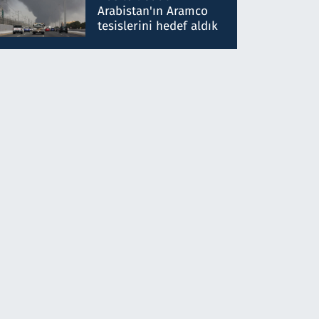
gönderdim
Arabistan'ın Aramco
tesislerini hedef aldık