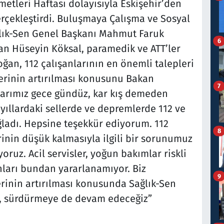
zmetleri Haftası dolayısıyla Eskişehir’den
erçekleştirdi. Buluşmaya Çalışma ve Sosyal
ğlık-Sen Genel Başkanı Mahmut Faruk
6
an Hüseyin Köksal, paramedik ve ATT’ler
oğan, 112 çalışanlarının en önemli talepleri
erinin artırılması konusunu Bakan
7
anlarımız gece gündüz, kar kış demeden
 yıllardaki sellerde ve depremlerde 112 ve
ladı. Hepsine teşekkür ediyorum. 112
8
inin düşük kalmasıyla ilgili bir sorunumuz
iyoruz. Acil servisler, yoğun bakımlar riskli
nları bundan yararlanamıyor. Biz
9
rinin artırılması konusunda Sağlık-Sen
, sürdürmeye de devam edeceğiz”