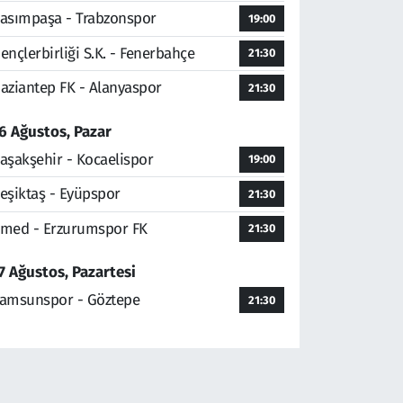
asımpaşa - Trabzonspor
19:00
ençlerbirliği S.K. - Fenerbahçe
21:30
aziantep FK - Alanyaspor
21:30
6 Ağustos, Pazar
aşakşehir - Kocaelispor
19:00
eşiktaş - Eyüpspor
21:30
med - Erzurumspor FK
21:30
7 Ağustos, Pazartesi
amsunspor - Göztepe
21:30