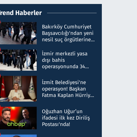
Trend Haberler
Bakırköy Cumhuriyet
Başsavcılığı'ndan yeni
nesil suç örgütlerine
operasyon: 50 şüpheli
hakkında gözaltı kararı
İzmir merkezli yasa
dışı bahis
operasyonunda 34
gözaltı: Yaklaşık 2
Milyar liralık para
İzmit Belediyesi'ne
trafiği tespit edildi
operasyon! Başkan
Fatma Kaplan Hürriyet
ve eşi gözaltına alındı
Oğuzhan Uğur’un
ifadesi ilk kez Diriliş
Postası'nda!