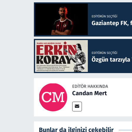
EDITÖRÜN SEÇTIĞI
Gaziantep FK, 
EDITÖRÜN SEÇTIĞI
Özgün tarzıyla
EDITÖR HAKKINDA
Candan Mert
Bunlar da ilginizi çekebilir