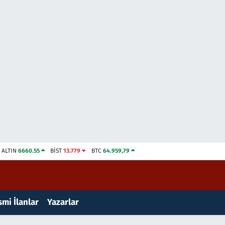
ALTIN
6660.55
BİST
13.779
BTC
64.959,79
mi İlanlar
Yazarlar