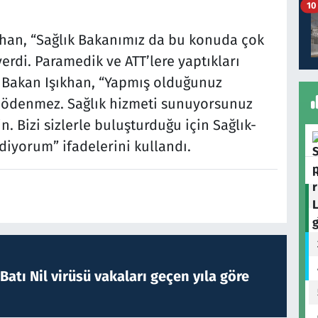
10
khan, “Sağlık Bakanımız da bu konuda çok
verdi. Paramedik ve ATT’lere yaptıkları
 Bakan Işıkhan, “Yapmış olduğunuz
ğı ödenmez. Sağlık hizmeti sunuyorsunuz
n. Bizi sizlerle buluşturduğu için Sağlık-
iyorum” ifadelerini kullandı.
atı Nil virüsü vakaları geçen yıla göre