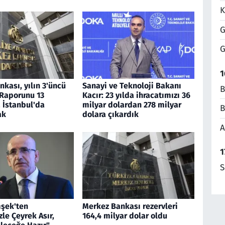
K
G
G
1
kası, yılın 3'üncü
Sanayi ve Teknoloji Bakanı
B
 Raporunu 13
Kacır: 23 yılda ihracatımızı 36
 İstanbul'da
milyar dolardan 278 milyar
B
ak
dolara çıkardık
A
1
S
şek'ten
Merkez Bankası rezervleri
zle Çeyrek Asır,
164,4 milyar dolar oldu