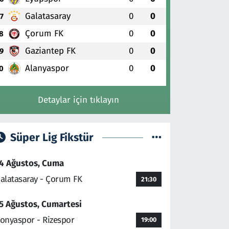
Galatasaray
0
0
7
Çorum FK
0
0
8
Gaziantep FK
0
0
9
Alanyaspor
0
0
0
Detaylar için tıklayın
Süper Lig Fikstür
4 Ağustos, Cuma
alatasaray - Çorum FK
21:30
5 Ağustos, Cumartesi
onyaspor - Rizespor
19:00