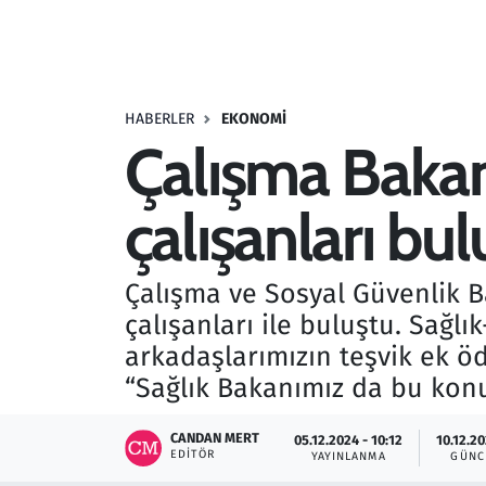
Resmi İlanlar
Rüya Tabirleri
HABERLER
EKONOMI
Çalışma Bakanı
Sağlık
çalışanları bu
Savunma Sanayi
Seçim 2023
Çalışma ve Sosyal Güvenlik B
çalışanları ile buluştu. Sağl
Spor
arkadaşlarımızın teşvik ek öd
Teknoloji ve Bilim
“Sağlık Bakanımız da bu konud
Televizyon
CANDAN MERT
05.12.2024 - 10:12
10.12.20
EDITÖR
YAYINLANMA
GÜNC