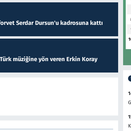
forvet Serdar Dursun'u kadrosuna kattı
1
 Türk müziğine yön veren Erkin Koray
1
G
1
K