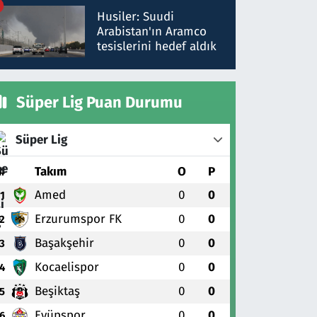
talimat verdi, ben
Husiler: Suudi
gönderdim
Arabistan'ın Aramco
tesislerini hedef aldık
Süper Lig Puan Durumu
Süper Lig
#
Takım
O
P
Amed
0
0
1
Erzurumspor FK
0
0
2
Başakşehir
0
0
3
Kocaelispor
0
0
4
Beşiktaş
0
0
5
Eyüpspor
0
0
6