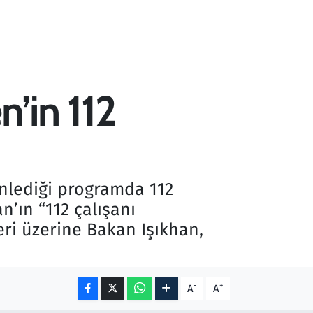
n’in 112
enlediği programda 112
’ın “112 çalışanı
eri üzerine Bakan Işıkhan,
-
+
A
A