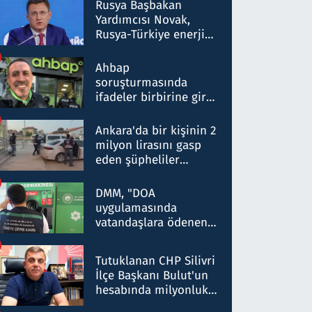
Rusya Başbakan
Yardımcısı Novak,
Rusya-Türkiye enerji
ortaklığının stratejik
nitelikte olduğunu
Ahbap
belirtti
soruşturmasında
ifadeler birbirine girdi:
Dokuz şüphelinin
ifadelerinden ortaya
Ankara'da bir kişinin 2
çıkan tablo şok etti
milyon lirasını gasp
eden şüpheliler
Kırıkkale'de yakalandı
DMM, "DOA
uygulamasında
vatandaşlara ödenen
iade tutarlarının
düşürüldüğü" iddiasını
Tutuklanan CHP Silivri
yalanladı
İlçe Başkanı Bulut'un
hesabında milyonluk
para trafiğine: Patron