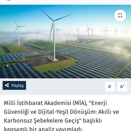
Resmi İlanlar
Rüya Tabirleri
Sağlık
Savunma Sanayi
Seçim 2023
Paylaş
-
+
A
A
Spor
Milli İstihbarat Akademisi (MİA), "Enerji
Teknoloji ve Bilim
Güvenliği ve Dijital-Yeşil Dönüşüm: Akıllı ve
Televizyon
Karbonsuz Şebekelere Geçiş" başlıklı
kapsamlı bir analiz yayımladı.