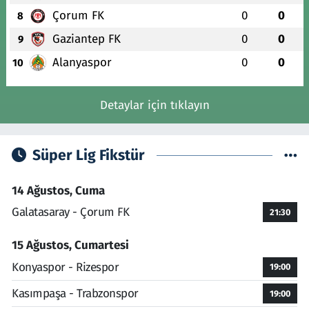
Çorum FK
0
0
8
Gaziantep FK
0
0
9
Alanyaspor
0
0
10
Detaylar için tıklayın
Süper Lig Fikstür
14 Ağustos, Cuma
Galatasaray - Çorum FK
21:30
15 Ağustos, Cumartesi
Konyaspor - Rizespor
19:00
Kasımpaşa - Trabzonspor
19:00