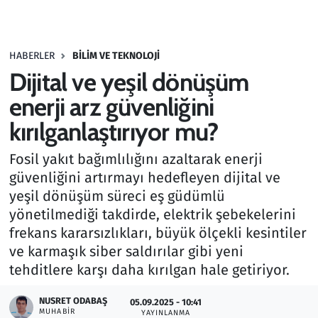
Gündem
HABERLER
BILIM VE TEKNOLOJI
Haber
Dijital ve yeşil dönüşüm
Kültür Sanat
enerji arz güvenliğini
kırılganlaştırıyor mu?
Kurumsal Haberler
Fosil yakıt bağımlılığını azaltarak enerji
Lezzet Durağı
güvenliğini artırmayı hedefleyen dijital ve
yeşil dönüşüm süreci eş güdümlü
Memur ve Kamu
yönetilmediği takdirde, elektrik şebekelerini
frekans kararsızlıkları, büyük ölçekli kesintiler
Otomobil
ve karmaşık siber saldırılar gibi yeni
tehditlere karşı daha kırılgan hale getiriyor.
Oyun
NUSRET ODABAŞ
05.09.2025 - 10:41
MUHABIR
Ramazan
YAYINLANMA