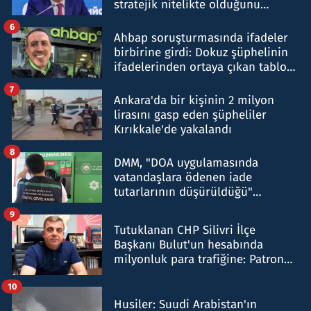
stratejik nitelikte olduğunu
belirtti
6
Ahbap soruşturmasında ifadeler
birbirine girdi: Dokuz şüphelinin
ifadelerinden ortaya çıkan tablo
şok etti
7
Ankara'da bir kişinin 2 milyon
lirasını gasp eden şüpheliler
Kırıkkale'de yakalandı
8
DMM, "DOA uygulamasında
vatandaşlara ödenen iade
tutarlarının düşürüldüğü"
iddiasını yalanladı
9
Tutuklanan CHP Silivri İlçe
Başkanı Bulut'un hesabında
milyonluk para trafiğine: Patron
talimat verdi, ben gönderdim
10
Husiler: Suudi Arabistan'ın