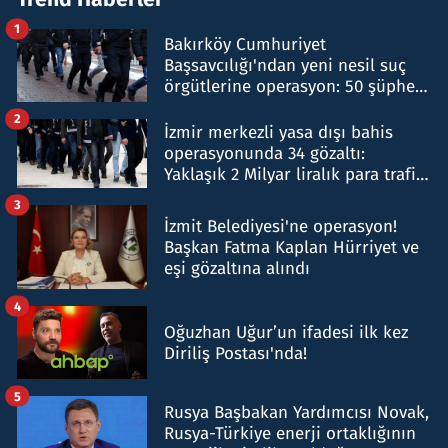
1
Bakırköy Cumhuriyet
Başsavcılığı'ndan yeni nesil suç
örgütlerine operasyon: 50 şüpheli
hakkında gözaltı kararı
2
İzmir merkezli yasa dışı bahis
operasyonunda 34 gözaltı:
Yaklaşık 2 Milyar liralık para trafiği
tespit edildi
3
İzmit Belediyesi'ne operasyon!
Başkan Fatma Kaplan Hürriyet ve
eşi gözaltına alındı
4
Oğuzhan Uğur’un ifadesi ilk kez
Diriliş Postası'nda!
5
Rusya Başbakan Yardımcısı Novak,
Rusya-Türkiye enerji ortaklığının