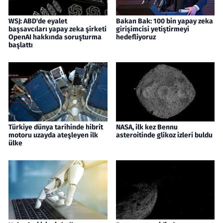
WSJ: ABD'de eyalet
Bakan Bak: 100 bin yapay zeka
başsavcıları yapay zeka şirketi
girişimcisi yetiştirmeyi
OpenAI hakkında soruşturma
hedefliyoruz
başlattı
Türkiye dünya tarihinde hibrit
NASA, ilk kez Bennu
motoru uzayda ateşleyen ilk
asteroitinde glikoz izleri buldu
ülke