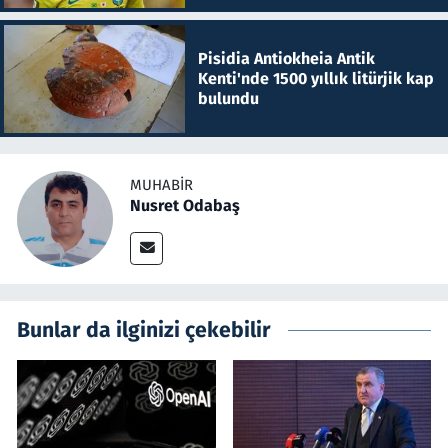
Pisidia Antiokheia Antik
Kenti'nde 1500 yıllık litürjik kap
bulundu
MUHABIR
Nusret Odabaş
Bunlar da ilginizi çekebilir