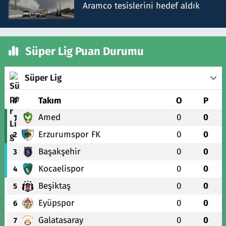
Aramco tesislerini hedef aldık
Süper Lig Puan Durumu
Süper Lig
#
Takım
O
P
Amed
0
0
1
Erzurumspor FK
0
0
2
Başakşehir
0
0
3
Kocaelispor
0
0
4
Beşiktaş
0
0
5
Eyüpspor
0
0
6
Galatasaray
0
0
7