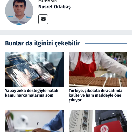
MUHABIR
Nusret Odabaş
Bunlar da ilginizi çekebilir
Yapay zeka desteğiyle hatalı
Türkiye, çikolata ihracatında
kamu harcamalarına son!
kalite ve ham maddeyle öne
çıkıyor