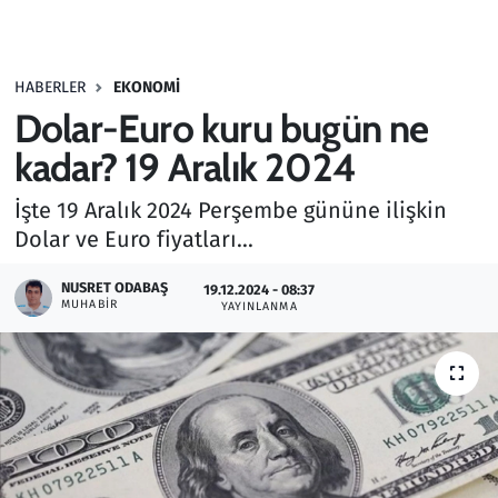
Gündem
HABERLER
EKONOMI
Haber
Dolar-Euro kuru bugün ne
Kültür Sanat
kadar? 19 Aralık 2024
İşte 19 Aralık 2024 Perşembe gününe ilişkin
Kurumsal Haberler
Dolar ve Euro fiyatları...
Lezzet Durağı
NUSRET ODABAŞ
19.12.2024 - 08:37
MUHABIR
YAYINLANMA
Memur ve Kamu
Otomobil
Oyun
Ramazan