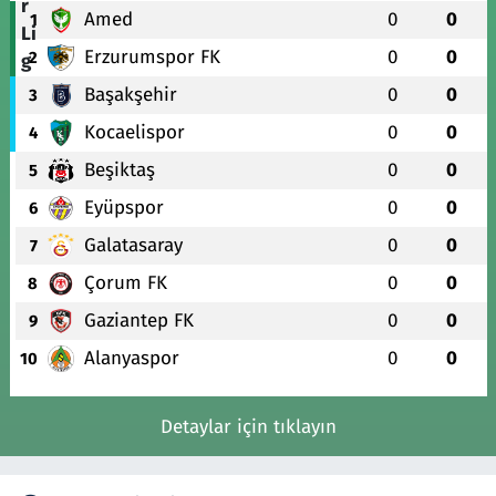
Amed
0
0
1
Erzurumspor FK
0
0
2
Başakşehir
0
0
3
Kocaelispor
0
0
4
Beşiktaş
0
0
5
Eyüpspor
0
0
6
Galatasaray
0
0
7
Çorum FK
0
0
8
Gaziantep FK
0
0
9
Alanyaspor
0
0
10
Detaylar için tıklayın