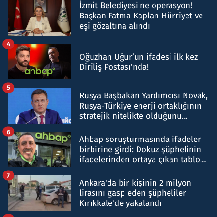
İzmit Belediyesi'ne operasyon!
Başkan Fatma Kaplan Hürriyet ve
eşi gözaltına alındı
4
Oğuzhan Uğur’un ifadesi ilk kez
Diriliş Postası'nda!
5
Rusya Başbakan Yardımcısı Novak,
Rusya-Türkiye enerji ortaklığının
stratejik nitelikte olduğunu
belirtti
6
Ahbap soruşturmasında ifadeler
birbirine girdi: Dokuz şüphelinin
ifadelerinden ortaya çıkan tablo
şok etti
7
Ankara'da bir kişinin 2 milyon
lirasını gasp eden şüpheliler
Kırıkkale'de yakalandı