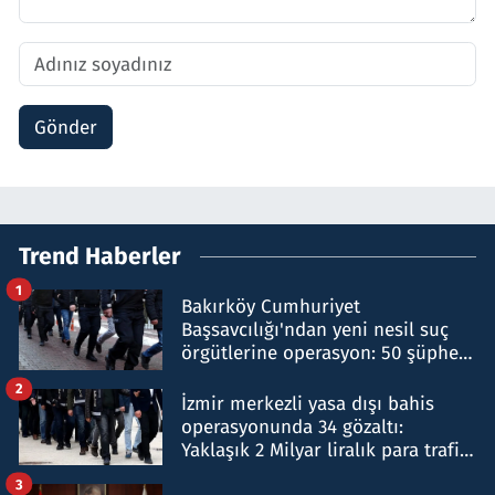
Gönder
Trend Haberler
1
Bakırköy Cumhuriyet
Başsavcılığı'ndan yeni nesil suç
örgütlerine operasyon: 50 şüpheli
hakkında gözaltı kararı
2
İzmir merkezli yasa dışı bahis
operasyonunda 34 gözaltı:
Yaklaşık 2 Milyar liralık para trafiği
tespit edildi
3