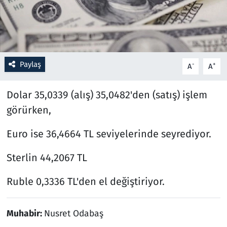
Resmi İlanlar
Rüya Tabirleri
Paylaş
-
+
A
A
Sağlık
Dolar 35,0339 (alış) 35,0482'den (satış) işlem
Savunma Sanayi
görürken,
Seçim 2023
Euro ise 36,4664 TL seviyelerinde seyrediyor.
Spor
Sterlin 44,2067 TL
Teknoloji ve Bilim
Ruble 0,3336 TL'den el değiştiriyor.
Televizyon
Muhabir:
Nusret Odabaş