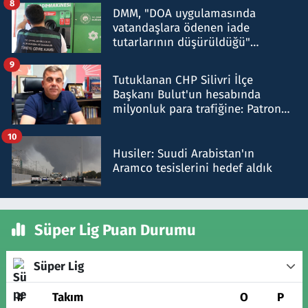
8
DMM, "DOA uygulamasında
vatandaşlara ödenen iade
tutarlarının düşürüldüğü"
iddiasını yalanladı
9
Tutuklanan CHP Silivri İlçe
Başkanı Bulut'un hesabında
milyonluk para trafiğine: Patron
talimat verdi, ben gönderdim
10
Husiler: Suudi Arabistan'ın
Aramco tesislerini hedef aldık
Süper Lig Puan Durumu
Süper Lig
#
Takım
O
P