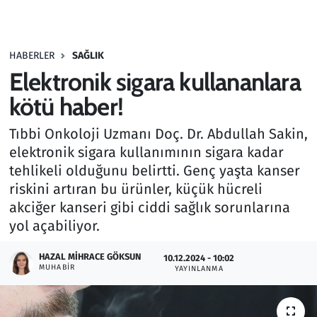
Gündem
HABERLER
SAĞLIK
Haber
Elektronik sigara kullananlara
Kültür Sanat
kötü haber!
Tıbbi Onkoloji Uzmanı Doç. Dr. Abdullah Sakin,
Kurumsal Haberler
elektronik sigara kullanımının sigara kadar
tehlikeli olduğunu belirtti. Genç yaşta kanser
Lezzet Durağı
riskini artıran bu ürünler, küçük hücreli
Memur ve Kamu
akciğer kanseri gibi ciddi sağlık sorunlarına
yol açabiliyor.
Otomobil
HAZAL MIHRACE GÖKSUN
10.12.2024 - 10:02
MUHABIR
YAYINLANMA
Oyun
Ramazan