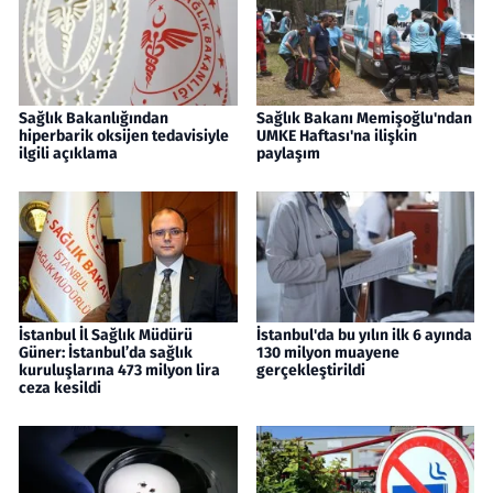
Sağlık Bakanlığından
Sağlık Bakanı Memişoğlu'ndan
hiperbarik oksijen tedavisiyle
UMKE Haftası'na ilişkin
ilgili açıklama
paylaşım
İstanbul İl Sağlık Müdürü
İstanbul'da bu yılın ilk 6 ayında
Güner: İstanbul’da sağlık
130 milyon muayene
kuruluşlarına 473 milyon lira
gerçekleştirildi
ceza kesildi