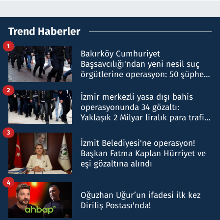
Trend Haberler
1
Bakırköy Cumhuriyet
Başsavcılığı'ndan yeni nesil suç
örgütlerine operasyon: 50 şüpheli
hakkında gözaltı kararı
2
İzmir merkezli yasa dışı bahis
operasyonunda 34 gözaltı:
Yaklaşık 2 Milyar liralık para trafiği
tespit edildi
3
İzmit Belediyesi'ne operasyon!
Başkan Fatma Kaplan Hürriyet ve
eşi gözaltına alındı
4
Oğuzhan Uğur’un ifadesi ilk kez
Diriliş Postası'nda!