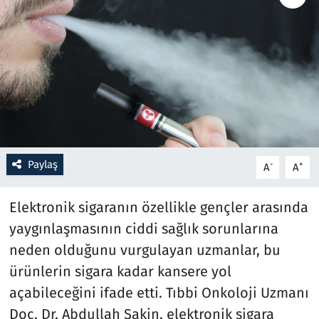
Resmi İlanlar
Rüya Tabirleri
Sağlık
Savunma Sanayi
Paylaş
-
+
A
A
Seçim 2023
Elektronik sigaranın özellikle gençler arasında
Spor
yaygınlaşmasının ciddi sağlık sorunlarına
neden olduğunu vurgulayan uzmanlar, bu
Teknoloji ve Bilim
ürünlerin sigara kadar kansere yol
Televizyon
açabileceğini ifade etti. Tıbbi Onkoloji Uzmanı
Doç. Dr. Abdullah Sakin, elektronik sigara