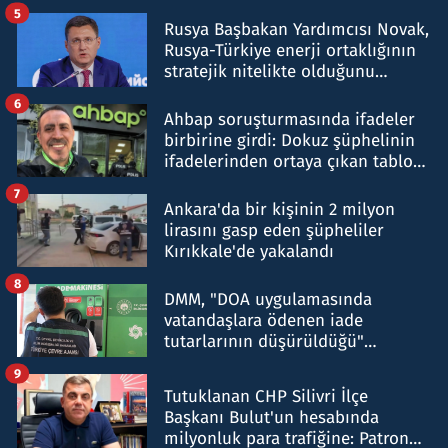
5
Rusya Başbakan Yardımcısı Novak,
Rusya-Türkiye enerji ortaklığının
stratejik nitelikte olduğunu
belirtti
6
Ahbap soruşturmasında ifadeler
birbirine girdi: Dokuz şüphelinin
ifadelerinden ortaya çıkan tablo
şok etti
7
Ankara'da bir kişinin 2 milyon
lirasını gasp eden şüpheliler
Kırıkkale'de yakalandı
8
DMM, "DOA uygulamasında
vatandaşlara ödenen iade
tutarlarının düşürüldüğü"
iddiasını yalanladı
9
Tutuklanan CHP Silivri İlçe
Başkanı Bulut'un hesabında
milyonluk para trafiğine: Patron