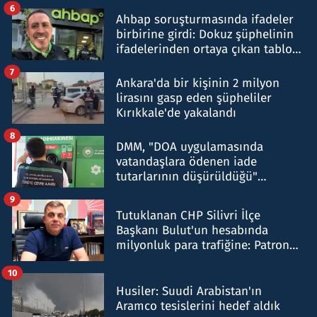
belirtti
6
Ahbap soruşturmasında ifadeler
birbirine girdi: Dokuz şüphelinin
ifadelerinden ortaya çıkan tablo
şok etti
7
Ankara'da bir kişinin 2 milyon
lirasını gasp eden şüpheliler
Kırıkkale'de yakalandı
8
DMM, "DOA uygulamasında
vatandaşlara ödenen iade
tutarlarının düşürüldüğü"
iddiasını yalanladı
9
Tutuklanan CHP Silivri İlçe
Başkanı Bulut'un hesabında
milyonluk para trafiğine: Patron
talimat verdi, ben gönderdim
10
Husiler: Suudi Arabistan'ın
Aramco tesislerini hedef aldık