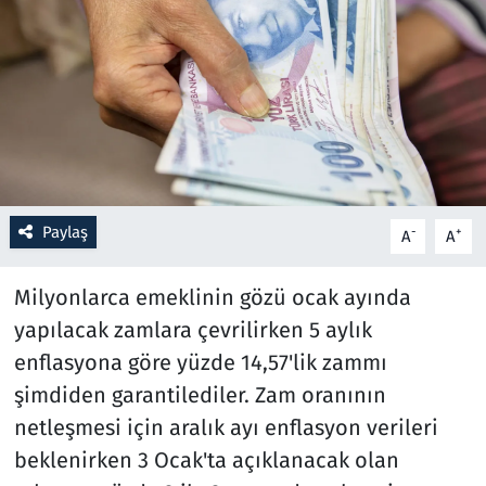
Resmi İlanlar
Rüya Tabirleri
Sağlık
Savunma Sanayi
Paylaş
-
+
A
A
Seçim 2023
Milyonlarca emeklinin gözü ocak ayında
Spor
yapılacak zamlara çevrilirken 5 aylık
enflasyona göre yüzde 14,57'lik zammı
Teknoloji ve Bilim
şimdiden garantilediler. Zam oranının
netleşmesi için aralık ayı enflasyon verileri
Televizyon
beklenirken 3 Ocak'ta açıklanacak olan