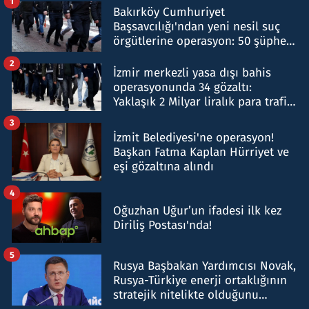
1
Bakırköy Cumhuriyet
Başsavcılığı'ndan yeni nesil suç
örgütlerine operasyon: 50 şüpheli
hakkında gözaltı kararı
2
İzmir merkezli yasa dışı bahis
operasyonunda 34 gözaltı:
Yaklaşık 2 Milyar liralık para trafiği
tespit edildi
3
İzmit Belediyesi'ne operasyon!
Başkan Fatma Kaplan Hürriyet ve
eşi gözaltına alındı
4
Oğuzhan Uğur’un ifadesi ilk kez
Diriliş Postası'nda!
5
Rusya Başbakan Yardımcısı Novak,
Rusya-Türkiye enerji ortaklığının
stratejik nitelikte olduğunu