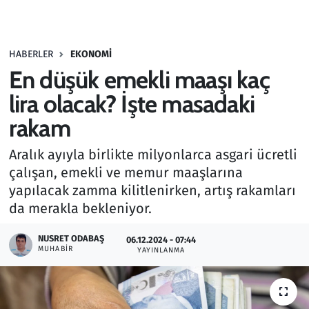
Gündem
HABERLER
EKONOMI
Haber
En düşük emekli maaşı kaç
Kültür Sanat
lira olacak? İşte masadaki
rakam
Kurumsal Haberler
Aralık ayıyla birlikte milyonlarca asgari ücretli
Lezzet Durağı
çalışan, emekli ve memur maaşlarına
yapılacak zamma kilitlenirken, artış rakamları
Memur ve Kamu
da merakla bekleniyor.
Otomobil
NUSRET ODABAŞ
06.12.2024 - 07:44
MUHABIR
YAYINLANMA
Oyun
Ramazan