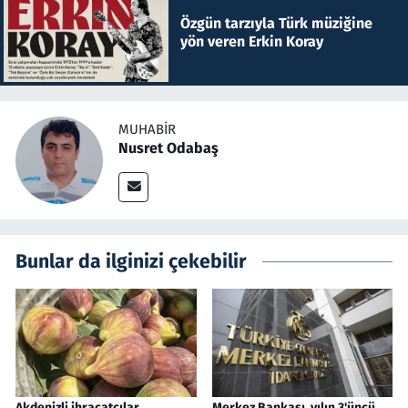
Özgün tarzıyla Türk müziğine
yön veren Erkin Koray
MUHABIR
Nusret Odabaş
Bunlar da ilginizi çekebilir
Akdenizli ihracatçılar
Merkez Bankası, yılın 3'üncü