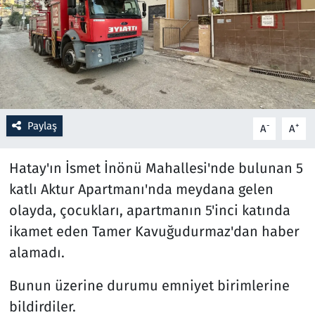
Resmi İlanlar
Rüya Tabirleri
Sağlık
Paylaş
-
+
A
A
Savunma Sanayi
Hatay'ın İsmet İnönü Mahallesi'nde bulunan 5
Seçim 2023
katlı Aktur Apartmanı'nda meydana gelen
olayda, çocukları, apartmanın 5'inci katında
Spor
ikamet eden Tamer Kavuğudurmaz'dan haber
Teknoloji ve Bilim
alamadı.
Televizyon
Bunun üzerine durumu emniyet birimlerine
bildirdiler.