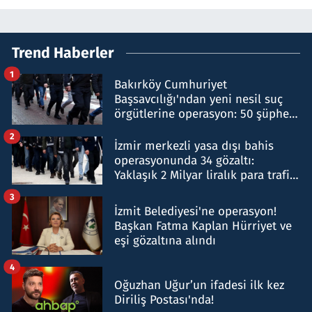
Trend Haberler
1
Bakırköy Cumhuriyet
Başsavcılığı'ndan yeni nesil suç
örgütlerine operasyon: 50 şüpheli
hakkında gözaltı kararı
2
İzmir merkezli yasa dışı bahis
operasyonunda 34 gözaltı:
Yaklaşık 2 Milyar liralık para trafiği
tespit edildi
3
İzmit Belediyesi'ne operasyon!
Başkan Fatma Kaplan Hürriyet ve
eşi gözaltına alındı
4
Oğuzhan Uğur’un ifadesi ilk kez
Diriliş Postası'nda!