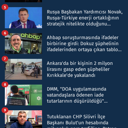
5
Rusya Başbakan Yardımcısı Novak,
Rusya-Türkiye enerji ortaklığının
stratejik nitelikte olduğunu
belirtti
6
Ahbap soruşturmasında ifadeler
birbirine girdi: Dokuz şüphelinin
ifadelerinden ortaya çıkan tablo
şok etti
7
Ankara'da bir kişinin 2 milyon
lirasını gasp eden şüpheliler
Kırıkkale'de yakalandı
8
DMM, "DOA uygulamasında
vatandaşlara ödenen iade
tutarlarının düşürüldüğü"
iddiasını yalanladı
9
Tutuklanan CHP Silivri İlçe
Başkanı Bulut'un hesabında