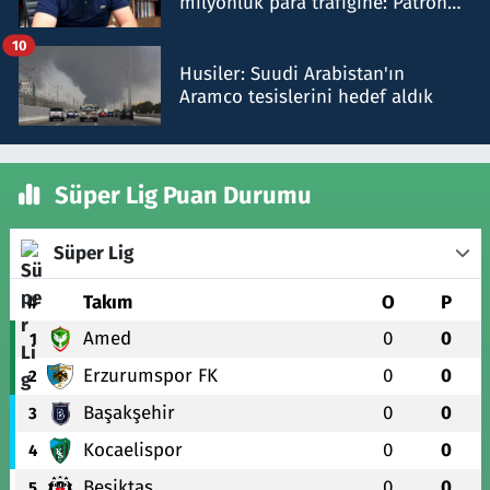
milyonluk para trafiğine: Patron
talimat verdi, ben gönderdim
10
Husiler: Suudi Arabistan'ın
Aramco tesislerini hedef aldık
Süper Lig Puan Durumu
Süper Lig
#
Takım
O
P
Amed
0
0
1
Erzurumspor FK
0
0
2
Başakşehir
0
0
3
Kocaelispor
0
0
4
Beşiktaş
0
0
5