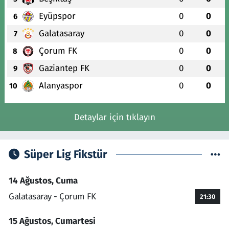
Eyüpspor
0
0
6
Galatasaray
0
0
7
Çorum FK
0
0
8
Gaziantep FK
0
0
9
Alanyaspor
0
0
10
Detaylar için tıklayın
Süper Lig Fikstür
14 Ağustos, Cuma
Galatasaray - Çorum FK
21:30
15 Ağustos, Cumartesi