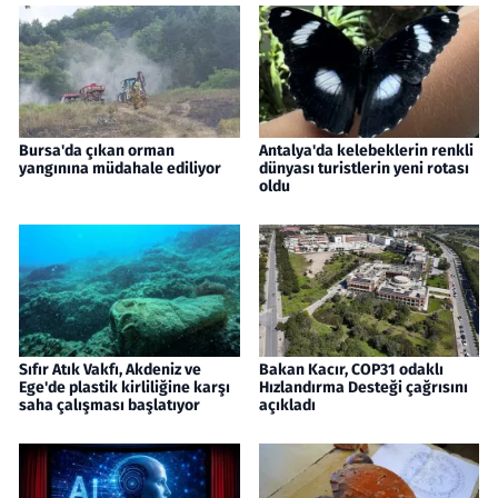
Bursa'da çıkan orman
Antalya'da kelebeklerin renkli
yangınına müdahale ediliyor
dünyası turistlerin yeni rotası
oldu
Sıfır Atık Vakfı, Akdeniz ve
Bakan Kacır, COP31 odaklı
Ege'de plastik kirliliğine karşı
Hızlandırma Desteği çağrısını
saha çalışması başlatıyor
açıkladı