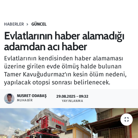
Gündem
HABERLER
GÜNCEL
Haber
Evlatlarının haber alamadığı
Kültür Sanat
adamdan acı haber
Evlatlarının kendisinden haber alamaması
Kurumsal Haberler
üzerine girilen evde ölmüş halde bulunan
Tamer Kavuğudurmaz'ın kesin ölüm nedeni,
Lezzet Durağı
yapılacak otopsi sonrası belirlenecek.
Memur ve Kamu
NUSRET ODABAŞ
29.08.2025 - 09:32
MUHABIR
YAYINLANMA
Otomobil
Oyun
Ramazan