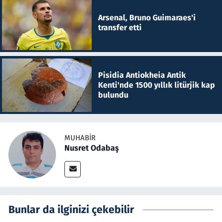
Arsenal, Bruno Guimaraes'i
transfer etti
Pisidia Antiokheia Antik
Kenti'nde 1500 yıllık litürjik kap
bulundu
MUHABIR
Nusret Odabaş
Bunlar da ilginizi çekebilir